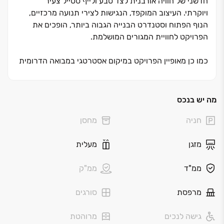
חדשני של חוויה אורבנית לצד טבע ולייף סטייל צעיר
ויוקרתי
.
העיצוב המוקפד, הנגישות לצירי תנועה מרכזיים,
הנוף הפתוח וסטנדרט הבנייה הגבוה ביותר, הופכים את
הפרויקט לחוויית המגורים המושלמת.
כמו כן מאופיין הפרויקט במיקום אסטרטגי במבואה הדרומית
של העיר בצמוד ל'סינמה סיטי', 'יס פלאנט', 'מול 7' וגישה
נוחה ומהירה לכבישים 25 וכביש 6.
מה יש בנכס
בכל הדירות הושקעה מחשבה רבה בתכנון ובביצוע כדי
חניה
מחסן
להעניק לכם חוויה משפחתית שלמה ואיכותית
.
לבחירתכם מגוון דירות ‏3‏-‏6 חד' מרווחות, דירות גן ודירות
מזגן
מעלית
פנטהאו
ממ"ד
ממ"ק
מרפסת
סורגים
גישה לנכים
מרוהטת