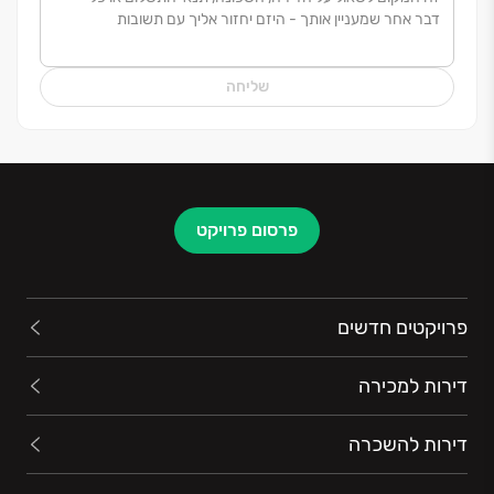
לאורך השנים תכננה ובנתה החברה מאות פרויקטים
למגורים ברחבי הארץ, תוך הקפדה על הסטנדרטים
שליחה
הגבוהים והמחמירים ביותר בענף.
בין הערים: באר שבע, אשקלון, ירושלים, אשדוד, באר
יעקב, יבנה, רחובות, ראשון לציון, בני ברק, רמת השרון, תל
אביב-שדה דב ועוד
פרסום פרויקט
פרויקטים חדשים
דירות למכירה
דירות להשכרה