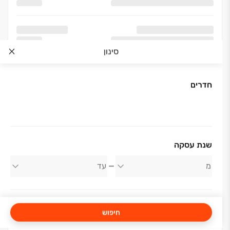
סינון
חדרים
אודות החברה
שנת עסקה
אביסרור משה ובניו
חיפוש