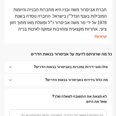
חברת אביסרור משה ובניו היא מחברות הבנייה והיזמות
המובילות בענף הנדל״ן בישראל. החברה נוסדה בשנת
1978 על ידי מר משה אביסרור ז״ל ופועלת מאז מתוך חזון
ציוני, אחריות מקצועית ומחויבות עמוקה לאיכות בנייה
בלתי מתפשרת.
קרא עוד
החברה פועלת כיזמית וכמבצעת ומתמחה בניהול וביצוע
כל מה שרציתם לדעת על אביסרור בנאות הדרים
פרויקטי מגורים, התחדשות עירונית, "מחיר למשתכן",
"מחיר מטרה" ושכירות ארוכת טווח לצד מסחר ומשרדים.
אילו סוגי דירות נמכרות באביסרור בנאות הדרים?
אביסרור חרטה על דגלה להעצים ולהוביל את תחום
מה כלול בדירות באביסרור בנאות הדרים?
הבנייה האיכותית בישראל, ומקפידה על מצוינות מקצועית
ועסקית מול לקוחותיה, שותפיה וספקיה. הניהול המוקפד,
בקרת האיכות, השקיפות וטכנולוגיות הבנייה המתקדמות
לא מצאת את התשובה לשאלה שלך?
ISO 9002
הובילו להענקת תו התקן הבינלאומי
– עדות
שאל את היזם
ליציבות, לאיתנות פיננסית ולסטנדרט ביצוע בלתי
מתפשר.