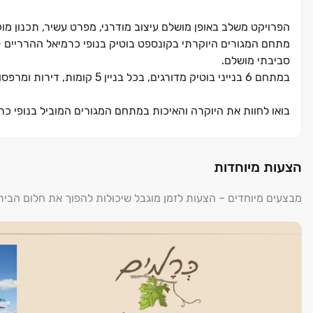
הפרויקט משלב באופן מושלם עיצוב מודרני, מפרט עשיר, תכנון מ
מתחם המגורים היוקרתי בקונספט בוטיק בנופי כרמיאל ההרריים 
סביבתי מושלם.
במתחם ‏6 בנייני בוטיק מדורגים, בכל בניין ‏5 קומות, דירות ומרפסות מרווחות בתמהיל של ‏3, ‏4, ‏4.5, ‏5 חדרים, דירות גן ופנטהאוזים.
בואו לחוות את היוקרה והאיכות במתחם המגורים המוביל בנופי כ
שיווק: נכסי חוף הכרמל
הצעות מיוחדות
מבצעים מיוחדים – הצעות לזמן מוגבל שיכולות להפוך את חלום הבי