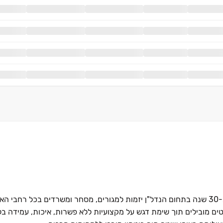
י.א אלון בנייה בע"מ מקבוצת אברהם יצחק בע"מ פועלת למעלה מ-30 שנה בתחום הנדל"ן יזמות למגורים, מסחר ומשרדים בכ
טים מובילים תוך שימת דגש על מקצועיות ללא פשרות, איכות, עמידה בלו