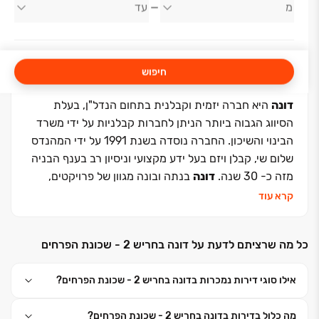
דונה
חיפוש
דונה
היא חברה יזמית וקבלנית בתחום הנדל"ן, בעלת
הסיווג הגבוה ביותר הניתן לחברות קבלניות על ידי משרד
הבינוי והשיכון. החברה נוסדה בשנת 1991 על ידי המהנדס
שלום שי, קבלן ויזם בעל ידע מקצועי וניסיון רב בענף הבניה
מזה כ- 30 שנה.
דונה
בנתה ובונה מגוון של פרויקטים,
הכוללים אלפי יחידות דיור למגורים, מרכזים מסחריים,
קרא עוד
בנייני משרדים ומבני ציבור. שכונות
דונה
הינה חברה
משכנת בעלת גב כלכלי איתן הנהנית מצמיחה כלכלית
כל מה שרציתם לדעת על דונה בחריש 2 - שכונת הפרחים
מתמדת. החברה מעסיקה את מיטב המתכננים, המהנדסים
ובעלי המקצוע לבניית דירות בתכנון איכותי ופרקטי הנותן
אילו סוגי דירות נמכרות בדונה בחריש 2 - שכונת הפרחים?
מענה לצרכי הלקוח ולהנאתו המרבית. עובדי החברה גאים
ביכולתם לתת יחס אישי וחם לכל אחד מרוכשי הדירות, תוך
מה כלול בדירות בדונה בחריש 2 - שכונת הפרחים?
מתן תשומת לב מרבית לטובתו של הלקוח, ליווי הדייר