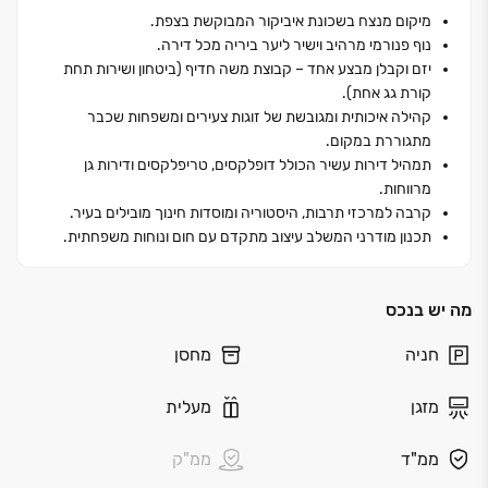
דירה נבנתה בסטנדרט גימור פרימיום, תוך הקפדה על
מיקום מנצח בשכונת איביקור המבוקשת בצפת.
הפרטים הקטנים ביותר, כדי להבטיח לדיירים חוויית מגורים
נוף פנורמי מרהיב וישיר ליער ביריה מכל דירה.
שהיא יצירת אמנות של איכות חיים מול נופי הגליל הקסומים.
יזם וקבלן מבצע אחד – קבוצת משה חדיף (ביטחון ושירות תחת
קורת גג אחת).
קהילה איכותית ומגובשת של זוגות צעירים ומשפחות שכבר
מתגוררת במקום.
תמהיל דירות עשיר הכולל דופלקסים, טריפלקסים ודירות גן
מרווחות.
קרבה למרכזי תרבות, היסטוריה ומוסדות חינוך מובילים בעיר.
תכנון מודרני המשלב עיצוב מתקדם עם חום ונוחות משפחתית.
מה יש בנכס
חניה
מחסן
מזגן
מעלית
ממ"ד
ממ"ק