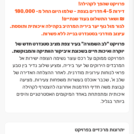
פרויקט שהפך לקהילה!
דירות ‏4-5 חדרים בצפת - שלמו היום החל מ- ‏180,000
‏₪ ושאר התשלום בעוד שנתיים!
לגור מול נוף יער ביריה המרהיב בקהילה איכותית ותוססת.
עיצוב מודרני בסטנדרט בנייה ללא פשרות.
פרויקט "לב השמורה" בעיר צפת מציב סטנדרט חדש של
יוקרה ואיכות חיים בשכונת איביקור הוותיקה והמבוקשת.
הפרויקט ממוקם על רכס עוצר נשימה הצופה ישירות אל
המרבדים הירוקים של יער ביריה, ומציע שילוב נדיר בין טבע
פראי לנוחות עירונית מודרנית. לאחר ההצלחה האדירה של
שלב א', שכבר אוכלס בעשרות משפחות צעירות, מציעה
קבוצת משה חדיף הזדמנות אחרונה להצטרף לקהילה
איכותית ומתפתחת באחד המיקומים האסטרטגיים והיפים
ביותר בגליל.
התכנון האדריכלי ב"לב השמורה" שם דגש על חללים
מרווחים, כניסת אור טבעי ואוויר הרים צלול לכל פינה בבית.
תמהיל הדירות המגוון כולל דירות ‏4, ‏5 ו‏-‏6 חדרים, דירות גן,
יתרונות מרכזיים בפרויקט
דופלקסים וטריפלקסים ייחודיים ופנטהואוזים יוקרתיים. כל