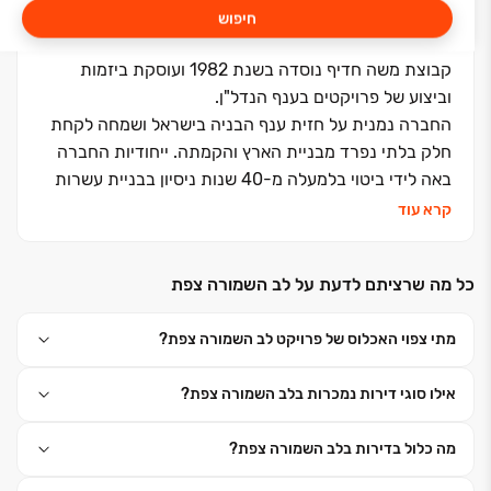
חיפוש
קבוצת משה חדיף נוסדה בשנת 1982 ועוסקת ביזמות
וביצוע של פרויקטים בענף הנדל"ן.
החברה נמנית על חזית ענף הבניה בישראל ושמחה לקחת
חלק בלתי נפרד מבניית הארץ והקמתה. ייחודיות החברה
באה לידי ביטוי בלמעלה מ-40 שנות ניסיון בבניית עשרות
אלפי יחידות דיור לעשרות אלפי משפחות ברחבי הארץ.
קרא עוד
כחלק מתפיסת עולם של העצמה משפחתית וחברתית,
בכל פרויקט מגורים של הקבוצה מושקעת מלוא החשיבה
כל מה שרציתם לדעת על לב השמורה צפת
היצירתית ליצירת סביבת מגורים מושלמת. הדבר בא לידי
ביטוי בתכנון הפנימי החכם, בפיתוח הסביבתי הירוק
מתי צפוי האכלוס של פרויקט לב השמורה צפת?
והמטופח, תוך ראייה עיצובית כוללת בשילוב מנצח של צוות
ביצוע מנוסה ומיטב האדריכלים המובילים בארץ. קבוצת
אילו סוגי דירות נמכרות בלב השמורה צפת?
משה חדיף מנצחת בפעילות נדל"נית, ומובילה דעת קהל
בחותם איכות הבנייה ורמת השירות.
מה כלול בדירות בלב השמורה צפת?