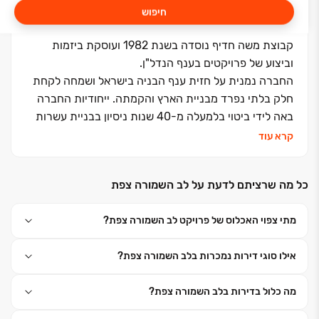
חיפוש
קבוצת משה חדיף נוסדה בשנת 1982 ועוסקת ביזמות
וביצוע של פרויקטים בענף הנדל"ן.
החברה נמנית על חזית ענף הבניה בישראל ושמחה לקחת
חלק בלתי נפרד מבניית הארץ והקמתה. ייחודיות החברה
באה לידי ביטוי בלמעלה מ-40 שנות ניסיון בבניית עשרות
אלפי יחידות דיור לעשרות אלפי משפחות ברחבי הארץ.
קרא עוד
כחלק מתפיסת עולם של העצמה משפחתית וחברתית,
בכל פרויקט מגורים של הקבוצה מושקעת מלוא החשיבה
כל מה שרציתם לדעת על לב השמורה צפת
היצירתית ליצירת סביבת מגורים מושלמת. הדבר בא לידי
ביטוי בתכנון הפנימי החכם, בפיתוח הסביבתי הירוק
מתי צפוי האכלוס של פרויקט לב השמורה צפת?
והמטופח, תוך ראייה עיצובית כוללת בשילוב מנצח של צוות
ביצוע מנוסה ומיטב האדריכלים המובילים בארץ. קבוצת
אילו סוגי דירות נמכרות בלב השמורה צפת?
משה חדיף מנצחת בפעילות נדל"נית, ומובילה דעת קהל
בחותם איכות הבנייה ורמת השירות.
מה כלול בדירות בלב השמורה צפת?