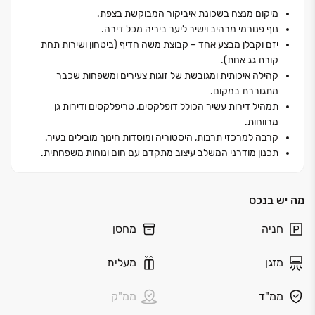
דירה נבנתה בסטנדרט גימור פרימיום, תוך הקפדה על
מיקום מנצח בשכונת איביקור המבוקשת בצפת.
הפרטים הקטנים ביותר, כדי להבטיח לדיירים חוויית מגורים
נוף פנורמי מרהיב וישיר ליער ביריה מכל דירה.
שהיא יצירת אמנות של איכות חיים מול נופי הגליל הקסומים.
יזם וקבלן מבצע אחד – קבוצת משה חדיף (ביטחון ושירות תחת
קורת גג אחת).
קהילה איכותית ומגובשת של זוגות צעירים ומשפחות שכבר
מתגוררת במקום.
תמהיל דירות עשיר הכולל דופלקסים, טריפלקסים ודירות גן
מרווחות.
קרבה למרכזי תרבות, היסטוריה ומוסדות חינוך מובילים בעיר.
תכנון מודרני המשלב עיצוב מתקדם עם חום ונוחות משפחתית.
מה יש בנכס
חניה
מחסן
מזגן
מעלית
ממ"ד
ממ"ק