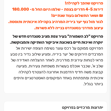
פרויקט שהפך לקהילה!
דירות ‏4-5 חדרים בצפת - שלמו היום החל מ- ‏180,000
‏₪ ושאר התשלום בעוד שנתיים!
לגור מול נוף יער ביריה המרהיב בקהילה איכותית ותוססת.
עיצוב מודרני בסטנדרט בנייה ללא פשרות.
פרויקט "לב השמורה" בעיר צפת מציב סטנדרט חדש של
יוקרה ואיכות חיים בשכונת איביקור הוותיקה והמבוקשת.
הפרויקט ממוקם על רכס עוצר נשימה הצופה ישירות אל
המרבדים הירוקים של יער ביריה, ומציע שילוב נדיר בין טבע
פראי לנוחות עירונית מודרנית. לאחר ההצלחה האדירה של
שלב א', שכבר אוכלס בעשרות משפחות צעירות, מציעה
קבוצת משה חדיף הזדמנות אחרונה להצטרף לקהילה
איכותית ומתפתחת באחד המיקומים האסטרטגיים והיפים
ביותר בגליל.
התכנון האדריכלי ב"לב השמורה" שם דגש על חללים
מרווחים, כניסת אור טבעי ואוויר הרים צלול לכל פינה בבית.
תמהיל הדירות המגוון כולל דירות ‏4, ‏5 ו‏-‏6 חדרים, דירות גן,
יתרונות מרכזיים בפרויקט
דופלקסים וטריפלקסים ייחודיים ופנטהואוזים יוקרתיים. כל