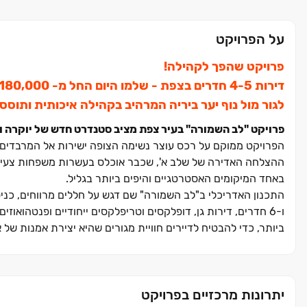
על הפרויקט
פרויקט שהפך לקהילה!
דירות ‏4-5 חדרים בצפת - שלמו היום החל מ- ‏180,000 ‏₪ ושאר התשלום בעוד שנתיים!
לגור מול נוף יער ביריה המרהיב בקהילה איכותית ותוסס
פרויקט "לב השמורה" בעיר צפת מציב סטנדרט חדש של יוקרה וא
הפרויקט ממוקם על רכס עוצר נשימה הצופה ישירות אל המרבדים היר
ההצלחה האדירה של שלב א', שכבר אוכלס בעשרות משפחות צעיר
באחד המיקומים האסטרטגיים והיפים ביותר בגליל.
ו‏-‏6 חדרים, דירות גן, דופלקסים וטריפלקסים ייחודיים ופנטהו
ביותר, כדי להבטיח לדיירים חוויית מגורים שהיא יצירת אמנות של א
יתרונות מרכזיים בפרויקט