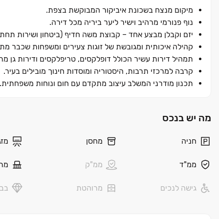
מיקום מנצח בשכונת איביקור המבוקשת בצפת.
נוף פנורמי מרהיב וישיר ליער ביריה מכל דירה.
יזם וקבלן מבצע אחד – קבוצת משה חדיף (ביטחון ושירות תחת 
קהילה איכותית ומגובשת של זוגות צעירים ומשפחות שכבר מת
תמהיל דירות עשיר הכולל דופלקסים, טריפלקסים ודירות גן מרו
קרבה למרכזי תרבות, היסטוריה ומוסדות חינוך מובילים בעיר.
תכנון מודרני המשלב עיצוב מתקדם עם חום ונוחות משפחתית.
מה יש בנכס
חניה
מחסן
מזג
ממ"ד
ממ"ק
מר
גישה לנכים
מרוהטת
בבל