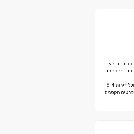
 מודרנית. לאחר
ותית ומתפתחת
התכנון האדריכלי ב"לב השמורה" שם דגש על חללים מרווחים, כניסת אור טבעי ואוויר הרים צלול לכל פינה בבית. תמהיל הדירות המגוון כולל דירות ‏4, ‏5
 הפרטים הקטנים