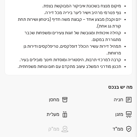
דירה נבנתה בסטנדרט גימור פרימיום, תוך הקפדה על
מיקום מנצח בשכונת איביקור המבוקשת בצפת.
הפרטים הקטנים ביותר, כדי להבטיח לדיירים חוויית מגורים
נוף פנורמי מרהיב וישיר ליער ביריה מכל דירה.
שהיא יצירת אמנות של איכות חיים מול נופי הגליל הקסומים.
יזם וקבלן מבצע אחד – קבוצת משה חדיף (ביטחון ושירות תחת
קורת גג אחת).
קהילה איכותית ומגובשת של זוגות צעירים ומשפחות שכבר
מתגוררת במקום.
תמהיל דירות עשיר הכולל דופלקסים, טריפלקסים ודירות גן
מרווחות.
קרבה למרכזי תרבות, היסטוריה ומוסדות חינוך מובילים בעיר.
תכנון מודרני המשלב עיצוב מתקדם עם חום ונוחות משפחתית.
מה יש בנכס
חניה
מחסן
מזגן
מעלית
ממ"ד
ממ"ק