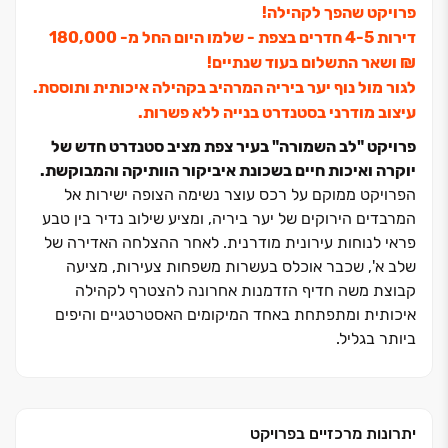
פרויקט שהפך לקהילה!
דירות ‏4-5 חדרים בצפת - שלמו היום החל מ- ‏180,000
‏₪ ושאר התשלום בעוד שנתיים!
לגור מול נוף יער ביריה המרהיב בקהילה איכותית ותוססת.
עיצוב מודרני בסטנדרט בנייה ללא פשרות.
פרויקט "לב השמורה" בעיר צפת מציב סטנדרט חדש של
יוקרה ואיכות חיים בשכונת איביקור הוותיקה והמבוקשת.
הפרויקט ממוקם על רכס עוצר נשימה הצופה ישירות אל
המרבדים הירוקים של יער ביריה, ומציע שילוב נדיר בין טבע
פראי לנוחות עירונית מודרנית. לאחר ההצלחה האדירה של
שלב א', שכבר אוכלס בעשרות משפחות צעירות, מציעה
קבוצת משה חדיף הזדמנות אחרונה להצטרף לקהילה
איכותית ומתפתחת באחד המיקומים האסטרטגיים והיפים
ביותר בגליל.
התכנון האדריכלי ב"לב השמורה" שם דגש על חללים
מרווחים, כניסת אור טבעי ואוויר הרים צלול לכל פינה בבית.
תמהיל הדירות המגוון כולל דירות ‏4, ‏5 ו‏-‏6 חדרים, דירות גן,
יתרונות מרכזיים בפרויקט
דופלקסים וטריפלקסים ייחודיים ופנטהואוזים יוקרתיים. כל