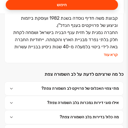
חיפוש
קבוצת משה חדיף נוסדה בשנת 1982 ועוסקת ביזמות
וביצוע של פרויקטים בענף הנדל"ן.
החברה נמנית על חזית ענף הבניה בישראל ושמחה לקחת
חלק בלתי נפרד מבניית הארץ והקמתה. ייחודיות החברה
באה לידי ביטוי בלמעלה מ-40 שנות ניסיון בבניית עשרות
אלפי יחידות דיור לעשרות אלפי משפחות ברחבי הארץ.
קרא עוד
כחלק מתפיסת עולם של העצמה משפחתית וחברתית,
בכל פרויקט מגורים של הקבוצה מושקעת מלוא החשיבה
כל מה שרציתם לדעת על לב השמורה צפת
היצירתית ליצירת סביבת מגורים מושלמת. הדבר בא לידי
ביטוי בתכנון הפנימי החכם, בפיתוח הסביבתי הירוק
מתי צפוי האכלוס של פרויקט לב השמורה צפת?
והמטופח, תוך ראייה עיצובית כוללת בשילוב מנצח של צוות
ביצוע מנוסה ומיטב האדריכלים המובילים בארץ. קבוצת
אילו סוגי דירות נמכרות בלב השמורה צפת?
משה חדיף מנצחת בפעילות נדל"נית, ומובילה דעת קהל
בחותם איכות הבנייה ורמת השירות.
מה כלול בדירות בלב השמורה צפת?