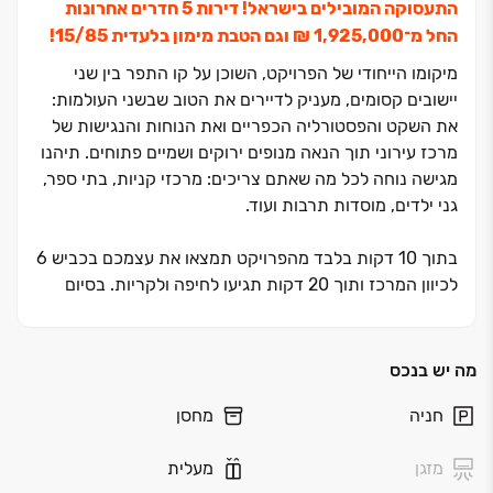
התעסוקה המובילים בישראל! דירות ‏5 חדרים אחרונות
החל מ־‏1,925,000 ‏₪ וגם הטבת מימון בלעדית 15/85!
מיקומו הייחודי של הפרויקט, השוכן על קו התפר בין שני
יישובים קסומים, מעניק לדיירים את הטוב שבשני העולמות:
את השקט והפסטורליה הכפריים ואת הנוחות והנגישות של
מרכז עירוני תוך הנאה מנופים ירוקים ושמיים פתוחים. תיהנו
מגישה נוחה לכל מה שאתם צריכים: מרכזי קניות, בתי ספר,
גני ילדים, מוסדות תרבות ועוד.
בתוך ‏10 דקות בלבד מהפרויקט תמצאו את עצמכם בכביש ‏6
לכיוון המרכז ותוך ‏20 דקות תגיעו לחיפה ולקריות. בסיום
הבניה תכלול השכונה ‏4.‏
700 יחידות דיור כאשר במרכזה ישתרעו שטחי מסחר,
תעסוקה והייטק מהגדולים במדינה, מרכז המחקר החדש
מה יש בנכס
שעתיד לקום בשנים הקרובות, לצד שטחים ציבוריים ושבילי
חניה
מחסן
הליכה. כבר כיום וממש בכניסה לשכונה מכביש ‏75 תמצאו
מרכז קניות חדיש ומודרני של "ביג" שנפתח ממש בימים אלו.
מזגן
מעלית