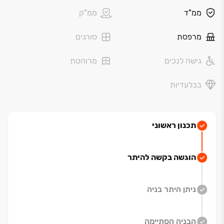
פרויקט החרש מציע לכם הזדמנות ייחודית לחיות בשכונה
ממ"ד
ממ"ק
חדשה ופורחת בלב נוף ירוק ושופע. השכונה, שתוקם
במורדותיה המערביים של מגדל העמק, תכלול כ‏-‏4,500
מרפסת
סורגים
יחידות דיור מגוונות בין תמרת לנהלל.
גישה לנכים
מרוהטת
הפרויקט מציע מגוון רחב של דירות, החל מדירות ‏3 חדרים
ועד לדירות פנטהאוז מפוארות, כך שכל אחד יוכל למצוא את
בבלעדיות
הנכס המושלם עבורו. בואו להיות חלק מקהילה חדשה
ותוססת, ולהגשים את חלום הבית שלכם בשכונה המובילה
של מגדל העמק.
תכנון ראשוני
הוגשה בקשה להיתר
ניתן היתר בניה
הבניה הסתיימה