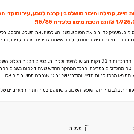
 חיים, קהילה וחיבור מושלם בין קרבה לטבע, עיר ומוקדי 
 קסומים, מעניק לדיירים את הטוב שבשני העולמות: את השקט והפסטורלי
 פתוחים. תיהנו מגישה נוחה לכל מה שאתם צריכים: מרכזי קניות, בתי ספ
והייטק מהגדולים במדינה, מרכז המחקר החדש שעתיד לקום בשנים הקר
ורחת בלב נוף ירוק ושופע. השכונה, שתוקם במורדותיה המערביים של
חב של דירות, החל מדירות ‏3 חדרים ועד לדירות פנטהאוז מפוארות, כך שכל אחד יוכל למצוא את הנכס המוש
נה המובילה של מגדל העמק.
ן
מעלית