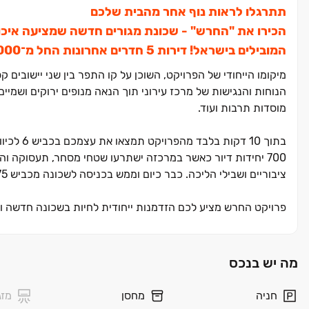
תתרגלו לראות נוף אחר מהבית שלכם
הכירו את "החרש" ‏- שכונת מגורים חדשה שמציעה איכות
המובילים בישראל! דירות ‏5 חדרים אחרונות החל מ־‏1,925,000 ‏₪ וגם הטבת מימון בלעדית 15/85!
מיקומו הייחודי של הפרויקט, השוכן על קו התפר בין שני יישובים
הנוחות והנגישות של מרכז עירוני תוך הנאה מנופים ירוקים ושמיים
מוסדות תרבות ועוד.
בתוך ‏10 דקות בלבד מהפרויקט תמצאו את עצמכם בכביש ‏6 לכיוון המרכז ותוך ‏20 דקות תגיעו לחיפה ולקריות. בסיום הבניה תכלול השכונה ‏4.‏
700 יחידות דיור כאשר במרכזה ישתרעו שטחי מסחר, תעסוקה 
ציבוריים ושבילי הליכה. כבר כיום וממש בכניסה לשכונה מכביש ‏75 תמצאו מרכז קניות חדיש ומודרני של "ביג" שנפתח ממש בימים אלו.
פרויקט החרש מציע לכם הזדמנות ייחודית לחיות בשכונה חדשה ופ
תכלול כ‏-‏4,500 יחידות דיור מגוונות בין תמרת לנהלל.
הפרויקט מציע מגוון ר
מה יש בנכס
חלק מקהילה חדשה ותוססת, ולהגשים את חלום הבית שלכם בשכו
חניה
מחסן
מזג