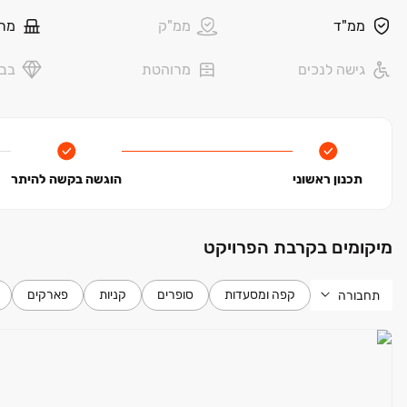
ממ"ד
ממ"ק
מר
גישה לנכים
מרוהטת
בבל
תכנון ראשוני
הוגשה בקשה להיתר
מיקומים בקרבת הפרויקט
קפה ומסעדות
סופרים
קניות
פארקים
תחבורה