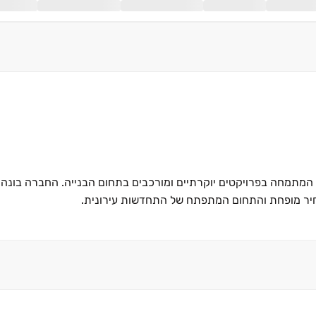
שם היא חברת יזמות וביצוע מהשורה הראשונה, בעלת סיווג ג' 5, המתמחה בפרויקטים יוקרתיים ומורכבים בתחום הבנייה. הח