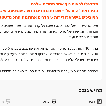
תתרגלו לראות נוף אחר מהבית שלכם
הכירו את "החרש" ‏- שכונת מגורים חדשה שמציעה איכות
המובילים בישראל! דירות ‏5 חדרים אחרונות החל מ־‏1,925,000 ‏₪ וגם הטבת מימון בלעדית 15/85!
מיקומו הייחודי של הפרויקט, השוכן על קו התפר בין שני יישובים
הנוחות והנגישות של מרכז עירוני תוך הנאה מנופים ירוקים ושמיים
מוסדות תרבות ועוד.
בתוך ‏10 דקות בלבד מהפרויקט תמצאו את עצמכם בכביש ‏6 לכיוון המרכז ותוך ‏20 דקות תגיעו לחיפה ולקריות. בסיום הבניה תכלול השכונה ‏4.‏
700 יחידות דיור כאשר במרכזה ישתרעו שטחי מסחר, תעסוקה 
ציבוריים ושבילי הליכה. כבר כיום וממש בכניסה לשכונה מכביש ‏75 תמצאו מרכז קניות חדיש ומודרני של "ביג" שנפתח ממש בימים אלו.
פרויקט החרש מציע לכם הזדמנות ייחודית לחיות בשכונה חדשה ופ
תכלול כ‏-‏4,500 יחידות דיור מגוונות בין תמרת לנהלל.
הפרויקט מציע מגוון ר
מה יש בנכס
חלק מקהילה חדשה ותוססת, ולהגשים את חלום הבית שלכם בשכו
חניה
מחסן
מזג