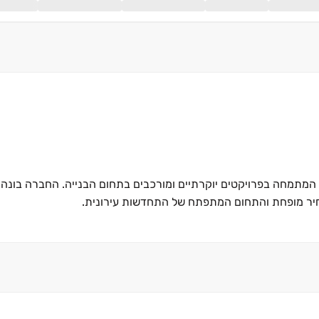
שם היא חברת יזמות וביצוע מהשורה הראשונה, בעלת סיווג ג' 5, המתמחה בפרויקטים יוקרתיים ומורכבים בתחום הבנייה. הח