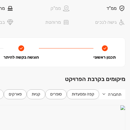
ממ"ד
ממ"ק
מר
גישה לנכים
מרוהטת
בבל
תכנון ראשוני
הוגשה בקשה להיתר
מיקומים בקרבת הפרויקט
קפה ומסעדות
סופרים
קניות
פארקים
תחבורה