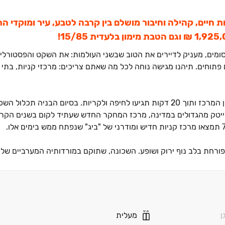
 חיים, קהילה וחיבור מושלם בין קרבה לטבע, עיר ומוקדי 
 קסומים, מעניק לדיירים את הטוב שבשני העולמות: את השקט והפסטורלי
 פתוחים. תיהנו מגישה נוחה לכל מה שאתם צריכים: מרכזי קניות, בתי ספ
והייטק מהגדולים במדינה, מרכז המחקר החדש שעתיד לקום בשנים הקר
ורחת בלב נוף ירוק ושופע. השכונה, שתוקם במורדותיה המערביים של
חב של דירות, החל מדירות ‏3 חדרים ועד לדירות פנטהאוז מפוארות, כך שכל אחד יוכל למצוא את הנכס המוש
נה המובילה של מגדל העמק.
ן
מעלית