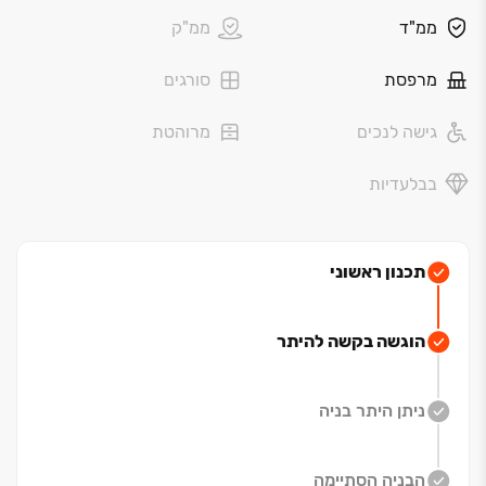
פרויקט החרש מציע לכם הזדמנות ייחודית לחיות בשכונה
ממ"ד
ממ"ק
חדשה ופורחת בלב נוף ירוק ושופע. השכונה, שתוקם
במורדותיה המערביים של מגדל העמק, תכלול כ‏-‏4,500
מרפסת
סורגים
יחידות דיור מגוונות בין תמרת לנהלל.
גישה לנכים
מרוהטת
הפרויקט מציע מגוון רחב של דירות, החל מדירות ‏3 חדרים
ועד לדירות פנטהאוז מפוארות, כך שכל אחד יוכל למצוא את
בבלעדיות
הנכס המושלם עבורו. בואו להיות חלק מקהילה חדשה
ותוססת, ולהגשים את חלום הבית שלכם בשכונה המובילה
של מגדל העמק.
תכנון ראשוני
הוגשה בקשה להיתר
ניתן היתר בניה
הבניה הסתיימה