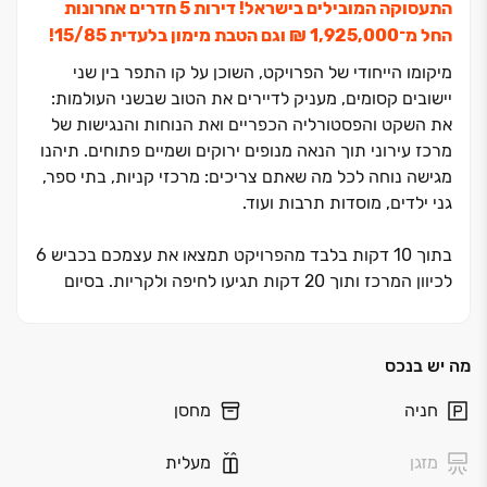
התעסוקה המובילים בישראל! דירות ‏5 חדרים אחרונות
החל מ־‏1,925,000 ‏₪ וגם הטבת מימון בלעדית 15/85!
מיקומו הייחודי של הפרויקט, השוכן על קו התפר בין שני
יישובים קסומים, מעניק לדיירים את הטוב שבשני העולמות:
את השקט והפסטורליה הכפריים ואת הנוחות והנגישות של
מרכז עירוני תוך הנאה מנופים ירוקים ושמיים פתוחים. תיהנו
מגישה נוחה לכל מה שאתם צריכים: מרכזי קניות, בתי ספר,
גני ילדים, מוסדות תרבות ועוד.
בתוך ‏10 דקות בלבד מהפרויקט תמצאו את עצמכם בכביש ‏6
לכיוון המרכז ותוך ‏20 דקות תגיעו לחיפה ולקריות. בסיום
הבניה תכלול השכונה ‏4.‏
700 יחידות דיור כאשר במרכזה ישתרעו שטחי מסחר,
תעסוקה והייטק מהגדולים במדינה, מרכז המחקר החדש
מה יש בנכס
שעתיד לקום בשנים הקרובות, לצד שטחים ציבוריים ושבילי
חניה
מחסן
הליכה. כבר כיום וממש בכניסה לשכונה מכביש ‏75 תמצאו
מרכז קניות חדיש ומודרני של "ביג" שנפתח ממש בימים אלו.
מזגן
מעלית