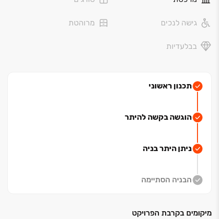
דירות ‏4‏-‏5 חדרים, דירות גן ופנטהאוזים החל
גישה לנכים
מרוהטת
מ־‏1,720,000 ‏₪
.
בבלעדיות
הדו משפחתיים של
ELITA
מרחב אמיתי למשפחה
הדו משפחתיים של
Elita
תוכננו לחוויית מגורים רחבה
תכנון ראשוני
ונעימה, עם סוויטת הורים במפלס התחתון, מטבח גדול, סלון
פתוח, שתי חניות פרטיות וחצר מרווחת
.
זהו בית שמעניק
הוגשה בקשה להיתר
פרטיות, נוחות ואיכות חיים אמיתית למשפחה, בסביבה
שקטה וירוקה
.
ניתן היתר בניה
דו משפחתיים ‏5 חדרים החל מ־‏2,590,000 ‏₪
שלב א' כבר אוכלס, וכעת מוצעות יחידות נבחרות באכלוס
הבניה הסתיימה
מיידי לצד ‏23 יחידות חדשות בשלב חדש, עם אכלוס צפוי
בשנת ‏2029.
מיקומים בקרבת הפרויקט