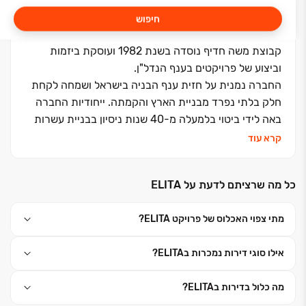
חיפוש
קבוצת משה חדיף נוסדה בשנת 1982 ועוסקת ביזמות
וביצוע של פרויקטים בענף הנדל"ן.
החברה נמנית על חזית ענף הבניה בישראל ושמחה לקחת
חלק בלתי נפרד מבניית הארץ והקמתה. ייחודיות החברה
באה לידי ביטוי בלמעלה מ-40 שנות ניסיון בבניית עשרות
אלפי יחידות דיור לעשרות אלפי משפחות ברחבי הארץ.
קרא עוד
כחלק מתפיסת עולם של העצמה משפחתית וחברתית,
בכל פרויקט מגורים של הקבוצה מושקעת מלוא החשיבה
כל מה שרציתם לדעת על ELITA
היצירתית ליצירת סביבת מגורים מושלמת. הדבר בא לידי
ביטוי בתכנון הפנימי החכם, בפיתוח הסביבתי הירוק
מתי צפוי האכלוס של פרויקט ELITA?
והמטופח, תוך ראייה עיצובית כוללת בשילוב מנצח של צוות
ביצוע מנוסה ומיטב האדריכלים המובילים בארץ. קבוצת
אילו סוגי דירות נמכרות בELITA?
משה חדיף מנצחת בפעילות נדל"נית, ומובילה דעת קהל
בחותם איכות הבנייה ורמת השירות.
מה כלול בדירות בELITA?