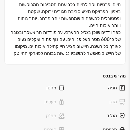
חיים, פרטיות וקהילתיות בלב אחת הסביבות המבוקשות
בצפון. הפרויקט מציע סביבת מגורים ירוקה, שקטה
ופסטורלית למשפחות שמחפשות יותר מרחב, יותר נוחות
ויותר איכות חיים
.
כפר ורדים שוכן בגליל המערבי, על מורדות הר אשכר ובגובה
של כ־‏600 מטר מעל פני הים, עם נוף פתוח ואקלים נעים
לאורך כל השנה. היישוב מציע חיי קהילה איכותיים, מיקומו
של היישוב מאפשר לתושביו נגישות גבוהה לפארקי ההייטק
תפן ומשגב, ולאזורי תעסוקה בעכו, כרמיאל ונהריה
.
מערכת
חינוך מצוינת ונגישות נוחה לאזורי תעסוקה מרכזיים בצפון
.
מה יש בנכס
בנייני הבוטיק של
ELITA
חניה
מחסן
הראשונים מסוגם בכפר ורדים
בנייני הבוטיק של
Elita
הם פרויקט בנייני הבוטיק הראשון
מזגן
מעלית
בכפר ורדים, עם דירות ‏4‏-‏5 חדרים מרווחות, דירות גן
ופנטהאוזים יוקרתיים
.
הדירות נהנות ממרפסות גדולות לנוף
ממ"ד
ממ"ק
פתוח, תכנון מוקפד, אור טבעי, חניה ומחסן צמודים, וכל מה
שצריך כדי ליהנות מחוויית מגורים שקטה, איכותית ומדויקת
.
מרפסת
סורגים