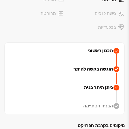
דירות ‏4‏-‏5 חדרים, דירות גן ופנטהאוזים החל
גישה לנכים
מרוהטת
מ־‏1,720,000 ‏₪
.
בבלעדיות
הדו משפחתיים של
ELITA
מרחב אמיתי למשפחה
הדו משפחתיים של
Elita
תוכננו לחוויית מגורים רחבה
תכנון ראשוני
ונעימה, עם סוויטת הורים במפלס התחתון, מטבח גדול, סלון
פתוח, שתי חניות פרטיות וחצר מרווחת
.
זהו בית שמעניק
הוגשה בקשה להיתר
פרטיות, נוחות ואיכות חיים אמיתית למשפחה, בסביבה
שקטה וירוקה
.
ניתן היתר בניה
דו משפחתיים ‏5 חדרים החל מ־‏2,590,000 ‏₪
שלב א' כבר אוכלס, וכעת מוצעות יחידות נבחרות באכלוס
הבניה הסתיימה
מיידי לצד ‏23 יחידות חדשות בשלב חדש, עם אכלוס צפוי
בשנת ‏2029.
מיקומים בקרבת הפרויקט