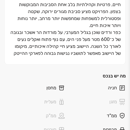
חיים, פרטיות וקהילתיות בלב אחת הסביבות המבוקשות
בצפון. הפרויקט מציע סביבת מגורים ירוקה, שקטה
ופסטורלית למשפחות שמחפשות יותר מרחב, יותר נוחות
ויותר איכות חיים
.
כפר ורדים שוכן בגליל המערבי, על מורדות הר אשכר ובגובה
של כ־‏600 מטר מעל פני הים, עם נוף פתוח ואקלים נעים
לאורך כל השנה. היישוב מציע חיי קהילה איכותיים, מיקומו
של היישוב מאפשר לתושביו נגישות גבוהה לפארקי ההייטק
תפן ומשגב, ולאזורי תעסוקה בעכו, כרמיאל ונהריה
.
מערכת
חינוך מצוינת ונגישות נוחה לאזורי תעסוקה מרכזיים בצפון
.
מה יש בנכס
בנייני הבוטיק של
ELITA
חניה
מחסן
הראשונים מסוגם בכפר ורדים
בנייני הבוטיק של
Elita
הם פרויקט בנייני הבוטיק הראשון
מזגן
מעלית
בכפר ורדים, עם דירות ‏4‏-‏5 חדרים מרווחות, דירות גן
ופנטהאוזים יוקרתיים
.
הדירות נהנות ממרפסות גדולות לנוף
ממ"ד
ממ"ק
פתוח, תכנון מוקפד, אור טבעי, חניה ומחסן צמודים, וכל מה
שצריך כדי ליהנות מחוויית מגורים שקטה, איכותית ומדויקת
.
מרפסת
סורגים