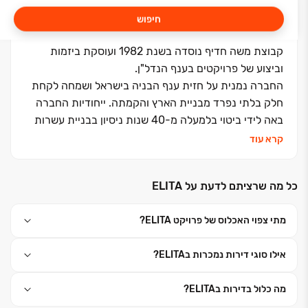
חיפוש
קבוצת משה חדיף נוסדה בשנת 1982 ועוסקת ביזמות
וביצוע של פרויקטים בענף הנדל"ן.
החברה נמנית על חזית ענף הבניה בישראל ושמחה לקחת
חלק בלתי נפרד מבניית הארץ והקמתה. ייחודיות החברה
באה לידי ביטוי בלמעלה מ-40 שנות ניסיון בבניית עשרות
אלפי יחידות דיור לעשרות אלפי משפחות ברחבי הארץ.
קרא עוד
כחלק מתפיסת עולם של העצמה משפחתית וחברתית,
בכל פרויקט מגורים של הקבוצה מושקעת מלוא החשיבה
כל מה שרציתם לדעת על ELITA
היצירתית ליצירת סביבת מגורים מושלמת. הדבר בא לידי
ביטוי בתכנון הפנימי החכם, בפיתוח הסביבתי הירוק
מתי צפוי האכלוס של פרויקט ELITA?
והמטופח, תוך ראייה עיצובית כוללת בשילוב מנצח של צוות
ביצוע מנוסה ומיטב האדריכלים המובילים בארץ. קבוצת
אילו סוגי דירות נמכרות בELITA?
משה חדיף מנצחת בפעילות נדל"נית, ומובילה דעת קהל
בחותם איכות הבנייה ורמת השירות.
מה כלול בדירות בELITA?