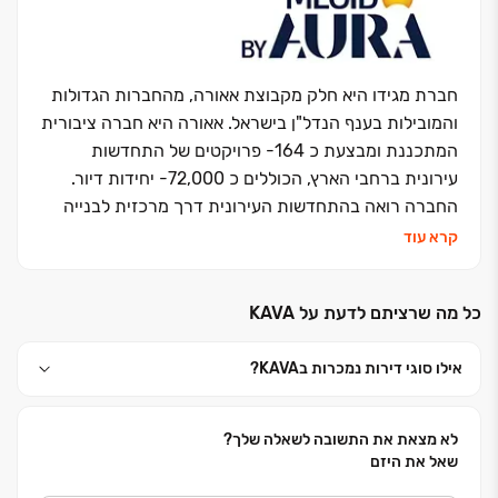
ומשרדים. עשרות אלפי יחידות דיור בארץ ובחו"ל שהוקמו
ואוכלסו עם דגש מיוחד על תכנון אדריכלי ייחודי ויצירתי
המאפיין ומבליט את הפרויקטים. דגש מיוחד ניתן גם
לפעילות ההתחדשות העירונית בהיקף של כ-13,000
חברת מגידו היא חלק מקבוצת אאורה, מהחברות הגדולות
יחידות דיור חדשות בפרויקטים שונים. בפברואר 2023 אשל
והמובילות בענף הנדל"ן בישראל. אאורה היא חברה ציבורית
הירדן הונפקה בבורסה כחברה פרטית מדווחת.
המתכננת ומבצעת כ 164- פרויקטים של התחדשות
עירונית ברחבי הארץ, הכוללים כ 72,000- יחידות דיור.
החברה רואה בהתחדשות העירונית דרך מרכזית לבנייה
וחידוש פני ישראל, מתוך תפיסה חברתית וציונית השואפת
קרא עוד
ליצירת סביבת מגורים מודרנית ואיכותית.מגידו מקבוצת
אאורה, מתמחה בייזום, תכנון וביצוע של פרויקטים למגורים
כל מה שרציתם לדעת על KAVA‏
בכל רחבי הארץ, ובמהלך השנים בנתה ובונה אלפי יחידות
דיור. לצד פעילותה בתחום המגורים, מגידו שותפה גם
אילו סוגי דירות נמכרות בKAVA‏?
בפיתוח ובנייה של פרויקטים למסחר ותעסוקה בהיקפים
גדולים. זרוע הביצוע של החברה מחזיקה ברישיון קבלן
בסיווג הגבוה ביותר )ג' 5(, מוסמכת על פי תו התקן ISO
לא מצאת את התשובה לשאלה שלך?
9001 של מכון התקנים, וכן בעלת דירוג 5 כוכבים במסגרת
שאל את היזם
מפרט "כוכבי הבטיחות" של התאחדות הקבלנים בוני הארץ.