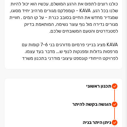
כולנו רוצים לתפוס את הרגע המושלם, עכשיו הוא יכול להיות
שלנו בכל רגע. KAVA ‏- קומפלקס מגורים מרהיב יחיד מסוגו,
שמגדיר מחדש את החיים בסובב כנרת ‏- על קו המים . חוויית
מגורים נדירה מול נוף עוצר נשימה, המותאמת בדיוק
לסטנדרטים והטעם המשובחים שלכם.
KAVA מציג בנייני פרמיום מדורגים בני ‏6‏-‏7 קומות עם
מרפסות גדולות ומפנקות לנוף ש... מדבר בעד עצמו.
לפרויקט הייחודי קונספט עיצובי מודרני בתכנון משרד
האדריכלים פרופ' גבי שוורץ, והוא נהנה ממיקום מהיפים
בישראל ‏- מעל חוף פרטי וטיילת מרהיבה ובמיקום טיפוגרפי
מושלם בשכונת 'מול ארבל'.
תכנון ראשוני
השכונה המודרנית והחדשה לחלוטין, נהנית מגישה ישירה
אליה דרך כביש ‏438. מול ארבל מתפרשת על פני ‏195 דונם
הוגשה בקשה להיתר
עם ‏7 דונם של פארקים ירוקים ומתוכננים בה מבני ציבור
ושטחי מסחר לטובת דייריה. השכונה מציגה אדריכלות
ייחודית מרשימה עם בנייני יוקרה, ווילות פרטיות ודירות
ניתן היתר בניה
נופש.