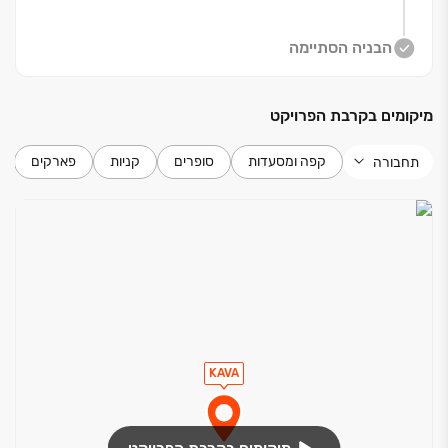
בפרויקט דירות ‏5‏-‏3 חד', דירות גן, מיני ופנטהאוזים
הבניה הסתיימה
יוקרתיים. בכל אחת מהדירות, ללא יוצא דופן, נוף פתוח עוצר
נשימה, מפרט מוקפד של מותגי פרמיום, תכנון חכם והכי
מיקומים בקרבת הפרויקט
חשוב ‏- הידיעה שברגע אחד הכנרת מחכה לך ממש מתחת
לבית.
קפה ומסעדות
סופרים
קניות
פארקים
תחבורה
החלה המכירה המוקדמת!
KAVA‏