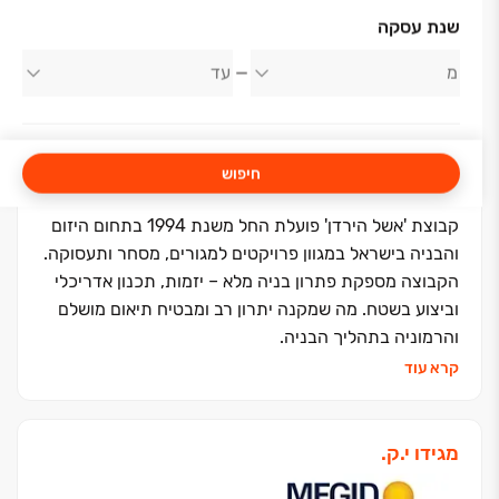
אודות החברה
שנת עסקה
אשל הירדן
חיפוש
קבוצת 'אשל הירדן' פועלת החל משנת 1994 בתחום היזום
והבניה בישראל במגוון פרויקטים למגורים, מסחר ותעסוקה.
הקבוצה מספקת פתרון בניה מלא – יזמות, תכנון אדריכלי
וביצוע בשטח. מה שמקנה יתרון רב ומבטיח תיאום מושלם
והרמוניה בתהליך הבניה.
אשל הירדן שמה את טובת הלקוחות בראש סדר העדיפויות
קרא עוד
ודוגלת בשילוב של ערכי האמונה עם ערכי מסירות,
מקצועיות, יעילות, יושרה, בטיחות ויחס אישי.
מעל 30 שנה של התמחות בבנייה רוויה, סמי רוויה,
מגידו י.ק.
פרויקטים במחיר למשתכן וצמודי קרקע, שטחי מסחר