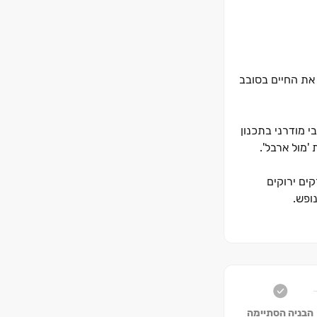
סוגו, שמגדיר מחדש את החיים בסובב
 עיצובי מודרני בתכנון
'מול ארבל'.
ל ארבל מתפרשת על פני ‏195 דונם עם ‏7 דונם של פארקים ירוקים
ופש.
של מותגי פרמיום,
הבניה הסתיימה