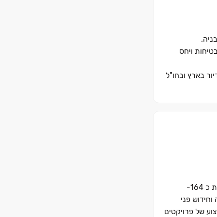
ניה.
טיחות ויחס
קרקע, שטחי מסחר ומשרדים. עשרות אלפי יחידות דיור בארץ ובחו"ל
 העירונית
חברת מגידו היא חלק מקבוצת אאורה, מהחברות הגדולות והמובילות בענף הנדל"ן בישראל. אאורה היא חברה ציבורית המתכננת ומבצעת כ 164-
 לבנייה וחידוש פני
צוע של פרויקטים