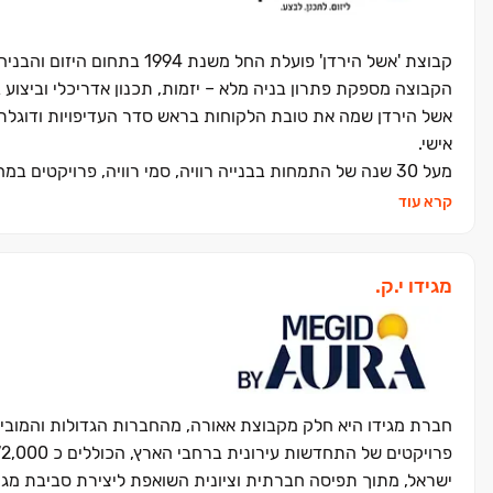
קבוצת 'אשל הירדן' פועלת החל משנת 1994 בתחום היזום והבניה בישראל במגוון פרויקטים למגורים, מסחר ותעסוקה.
הקבוצה מספקת פתרון בניה מלא – יזמות, תכנון אדריכלי וביצוע
אשל הירדן שמה את טובת הלקוחות בראש סדר העדיפויות ודוגלת בש
אישי.
שהוקמו ואוכלסו עם דגש מיוחד על תכנון אדריכלי ייחודי ויצירתי
קרא עוד
בהיקף של כ-13,000 יחידות דיור חדשות בפרויקטים שונים. בפברואר 2023 אשל הירדן הונפקה בבורסה כחברה פרטית מדווחת.
מגידו י.ק.
ישראל, מתוך תפיסה חברתית וציונית השואפת ליצירת סביבת מגורי