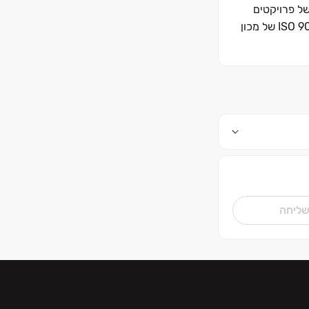
של פרויקטים
למסחר ותעסוקה בהיקפים גדולים. זרוע הביצוע של החברה מחזיקה ברישיון קבלן בסיווג הגבוה ביותר )ג' 5(, מוסמכת על פי תו התקן ISO 9001 של מכון
ירים בתחילת
צמי יציב
לשותפיה
נייה בישראל,
ליחה