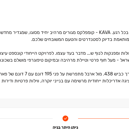
כולנו רוצים לתפוס את הרגע המושלם, עכשיו הוא יכול להיות שלנו בכל רגע. KAVA ‏- קומפלקס מגורים מרהיב יחיד מ
ה, המותאמת בדיוק לסטנדרטים והטעם המשובחים שלכם.
ים בני ‏6‏-‏7 קומות עם מרפסות גדולות ומפנקות לנוף ש... מדבר בעד עצמו. לפרויקט הייחודי קונספט
ראל ‏- מעל חוף פרטי וטיילת מרהיבה ובמיקום טיפוגרפי מושלם בשכונת 
השכונה המודרנית והחדשה לחלוטין, נהנית מגישה ישירה אליה דרך כביש ‏438. מו
ה אדריכלות ייחודית מרשימה עם בנייני יוקרה, ווילות פרטיות ודירות נ
ם יוקרתיים. בכל אחת מהדירות, ללא יוצא דופן, נוף פתוח עוצר נשימה, מפרט מוקפד 
מש מתחת לבית.
ניתן היתר בניה