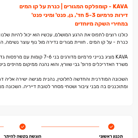
KAVA ‏- קומפלקס המגורים ‏| כנרת על קו המים
דירות פרמיום ‏3‏-‏5 חד', גן, פנט' ומיני פנט'
במחירי השקה מיוחדים
כנרת ‏- על קו המים . חוויית מגורים נדירה מול נוף עוצר נשימ
KAVA מציג בנייני פרמיום מדורג
משרד האדריכלים פרופ' גבי שוורץ, והוא נהנה ממיקום מהיפים ביש
ומתוכננים בה מבני ציבור ושטחי מסחר לטובת דייריה. השכונה מציג
בפרויקט דירות ‏5‏-‏3 חד', דירות גן, מיני ופנטהאוזי
תכנון חכם והכי חשוב ‏- הידיעה שברגע אחד הכנרת מחכה לך מ
החלה המכירה המוקדמת!
תכנון ראשוני
הוגשה בקשה להיתר