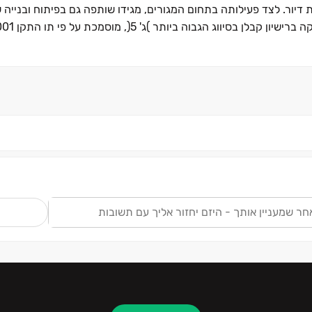
 דיור. לצד פעילותה בתחום המגורים, מגידו שותפה גם בפיתוח ובנייה 
שרת, והיא מחויבת להנגשת פתרונות דיור לכלל האוכלוסייה– מזוגות צע
דיב ומקצועי,
ידו פועלת מתוך שיקול דעת כלכלי ואיתנות פיננסית, הנשענת על הון ע
 ניהול, ביצוע ובקרה מוקפדים, המבטיחים יציבות וביטחון לעובדיה, 
ות והתמקדות בהתחדשות עירונית מציב את אאורה ומגידו בחזית ענף הב
ש