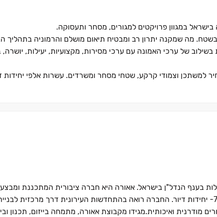
 בשטח. מה שמקנה יתרון רב ומבטיח תיאום מושלם והרמוניה בתהליך הב
ילוב של ערכי האמונה עם ערכי מסירות, מקצועיות, יעילות, יושרה, ב
מעל 30 שנה של התמחות בבנייה רוויה, סמי רוויה, פרויקטים במחיר למשתכן וצמודי 
 המאפיין ומבליט את הפרויקטים. דגש מיוחד ניתן גם לפעילות ההתחדשות
פרויקטים של התחדשות עירונית ברחבי הארץ, הכוללים כ 72,000- יחידות דיור. החברה רואה בהתחדשות העירונית דרך מרכזית
ם מודרנית ואיכותית.מגידו מקבוצת אאורה, מתמחה בייזום, תכנון ובי