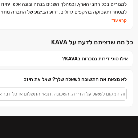
למגורים בכל רחבי הארץ, ובמהלך השנים בנתה ובונה אלפי יחידות
התקנים, וכן בעלת דירוג 5 כוכבים במסגרת מפרט "כוכבי הבטיחות" של התאחדות הקבלנים בוני הארץ.
קרא עוד
למגידו ניסיון רב שנים ורקורד מרשים של איכות בנייה בלתי מתפ
דרכם ועד למשפרי דיור. החברה מספקת ללקוחותיה שירות אמין, א
כל מה שרציתם לדעת על KAVA‏
בליווי אישי מרכישת הדירה ועד למסירת המפתח ואף לאחר מכן. מג
ושיתופי פעולה עם הבנקים המרכזיים במשק. החברה מיישמת תהליכי
העסקיים ולספקיה.השילוב בין חוסן פיננסי, מקצועיות חסרת פשר
אילו סוגי דירות נמכרות בKAVA‏?
תוך יצירת סביבת מגורים חדשנית ואיכותית עבור תושבי המדינה.
לא מצאת את התשובה לשאלה שלך?
שאל את היזם