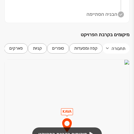
בפרויקט דירות ‏5‏-‏3 חד', דירות גן, מיני ופנטהאוזים
הבניה הסתיימה
יוקרתיים. בכל אחת מהדירות, ללא יוצא דופן, נוף פתוח עוצר
נשימה, מפרט מוקפד של מותגי פרמיום, תכנון חכם והכי
מיקומים בקרבת הפרויקט
חשוב ‏- הידיעה שברגע אחד הכנרת מחכה לך ממש מתחת
לבית.
קפה ומסעדות
סופרים
קניות
פארקים
תחבורה
החלה המכירה המוקדמת!
KAVA‏