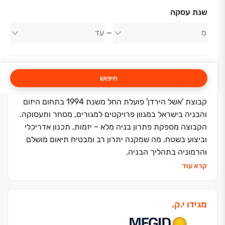
אודות החברה
שנת עסקה
אשל הירדן
חיפוש
קבוצת 'אשל הירדן' פועלת החל משנת 1994 בתחום היזום
והבניה בישראל במגוון פרויקטים למגורים, מסחר ותעסוקה.
הקבוצה מספקת פתרון בניה מלא – יזמות, תכנון אדריכלי
וביצוע בשטח. מה שמקנה יתרון רב ומבטיח תיאום מושלם
והרמוניה בתהליך הבניה.
אשל הירדן שמה את טובת הלקוחות בראש סדר העדיפויות
קרא עוד
ודוגלת בשילוב של ערכי האמונה עם ערכי מסירות,
מקצועיות, יעילות, יושרה, בטיחות ויחס אישי.
מעל 30 שנה של התמחות בבנייה רוויה, סמי רוויה,
מגידו י.ק.
פרויקטים במחיר למשתכן וצמודי קרקע, שטחי מסחר