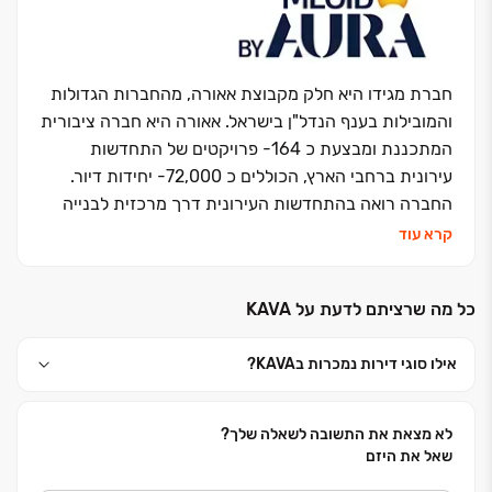
ומשרדים. עשרות אלפי יחידות דיור בארץ ובחו"ל שהוקמו
ואוכלסו עם דגש מיוחד על תכנון אדריכלי ייחודי ויצירתי
המאפיין ומבליט את הפרויקטים. דגש מיוחד ניתן גם
לפעילות ההתחדשות העירונית בהיקף של כ-13,000
חברת מגידו היא חלק מקבוצת אאורה, מהחברות הגדולות
יחידות דיור חדשות בפרויקטים שונים. בפברואר 2023 אשל
והמובילות בענף הנדל"ן בישראל. אאורה היא חברה ציבורית
הירדן הונפקה בבורסה כחברה פרטית מדווחת.
המתכננת ומבצעת כ 164- פרויקטים של התחדשות
עירונית ברחבי הארץ, הכוללים כ 72,000- יחידות דיור.
החברה רואה בהתחדשות העירונית דרך מרכזית לבנייה
וחידוש פני ישראל, מתוך תפיסה חברתית וציונית השואפת
קרא עוד
ליצירת סביבת מגורים מודרנית ואיכותית.מגידו מקבוצת
אאורה, מתמחה בייזום, תכנון וביצוע של פרויקטים למגורים
כל מה שרציתם לדעת על KAVA‏
בכל רחבי הארץ, ובמהלך השנים בנתה ובונה אלפי יחידות
דיור. לצד פעילותה בתחום המגורים, מגידו שותפה גם
אילו סוגי דירות נמכרות בKAVA‏?
בפיתוח ובנייה של פרויקטים למסחר ותעסוקה בהיקפים
גדולים. זרוע הביצוע של החברה מחזיקה ברישיון קבלן
בסיווג הגבוה ביותר )ג' 5(, מוסמכת על פי תו התקן ISO
לא מצאת את התשובה לשאלה שלך?
9001 של מכון התקנים, וכן בעלת דירוג 5 כוכבים במסגרת
שאל את היזם
מפרט "כוכבי הבטיחות" של התאחדות הקבלנים בוני הארץ.