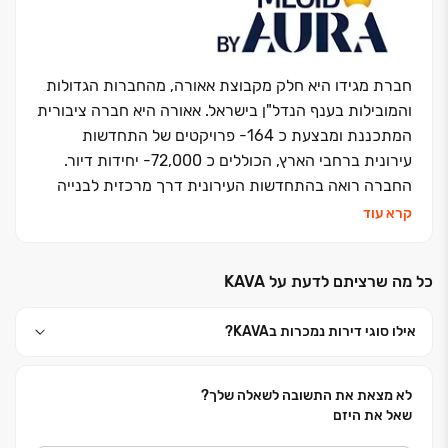
ומשרדים. עשרות אלפי יחידות דיור בארץ ובחו"ל שהוקמו
ואוכלסו עם דגש מיוחד על תכנון אדריכלי ייחודי ויצירתי
המאפיין ומבליט את הפרויקטים. דגש מיוחד ניתן גם
לפעילות ההתחדשות העירונית בהיקף של כ-13,000
חברת מגידו היא חלק מקבוצת אאורה, מהחברות הגדולות
יחידות דיור חדשות בפרויקטים שונים. בפברואר 2023 אשל
והמובילות בענף הנדל"ן בישראל. אאורה היא חברה ציבורית
הירדן הונפקה בבורסה כחברה פרטית מדווחת.
המתכננת ומבצעת כ 164- פרויקטים של התחדשות
עירונית ברחבי הארץ, הכוללים כ 72,000- יחידות דיור.
החברה רואה בהתחדשות העירונית דרך מרכזית לבנייה
וחידוש פני ישראל, מתוך תפיסה חברתית וציונית השואפת
קרא עוד
ליצירת סביבת מגורים מודרנית ואיכותית.מגידו מקבוצת
אאורה, מתמחה בייזום, תכנון וביצוע של פרויקטים למגורים
כל מה שרציתם לדעת על KAVA‏
בכל רחבי הארץ, ובמהלך השנים בנתה ובונה אלפי יחידות
דיור. לצד פעילותה בתחום המגורים, מגידו שותפה גם
אילו סוגי דירות נמכרות בKAVA‏?
בפיתוח ובנייה של פרויקטים למסחר ותעסוקה בהיקפים
גדולים. זרוע הביצוע של החברה מחזיקה ברישיון קבלן
בסיווג הגבוה ביותר )ג' 5(, מוסמכת על פי תו התקן ISO
לא מצאת את התשובה לשאלה שלך?
9001 של מכון התקנים, וכן בעלת דירוג 5 כוכבים במסגרת
שאל את היזם
מפרט "כוכבי הבטיחות" של התאחדות הקבלנים בוני הארץ.