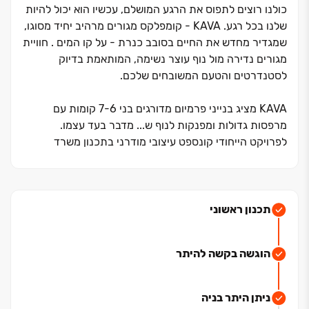
כולנו רוצים לתפוס את הרגע המושלם, עכשיו הוא יכול להיות
שלנו בכל רגע. KAVA ‏- קומפלקס מגורים מרהיב יחיד מסוגו,
שמגדיר מחדש את החיים בסובב כנרת ‏- על קו המים . חוויית
מגורים נדירה מול נוף עוצר נשימה, המותאמת בדיוק
לסטנדרטים והטעם המשובחים שלכם.
KAVA מציג בנייני פרמיום מדורגים בני ‏6‏-‏7 קומות עם
מרפסות גדולות ומפנקות לנוף ש... מדבר בעד עצמו.
לפרויקט הייחודי קונספט עיצובי מודרני בתכנון משרד
האדריכלים פרופ' גבי שוורץ, והוא נהנה ממיקום מהיפים
בישראל ‏- מעל חוף פרטי וטיילת מרהיבה ובמיקום טיפוגרפי
מושלם בשכונת 'מול ארבל'.
תכנון ראשוני
השכונה המודרנית והחדשה לחלוטין, נהנית מגישה ישירה
אליה דרך כביש ‏438. מול ארבל מתפרשת על פני ‏195 דונם
הוגשה בקשה להיתר
עם ‏7 דונם של פארקים ירוקים ומתוכננים בה מבני ציבור
ושטחי מסחר לטובת דייריה. השכונה מציגה אדריכלות
ייחודית מרשימה עם בנייני יוקרה, ווילות פרטיות ודירות
ניתן היתר בניה
נופש.