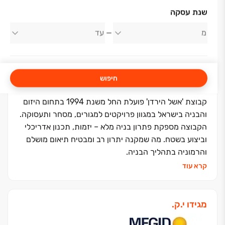
אודות החברה
שנת עסקה
אשל הירדן
חיפוש
קבוצת 'אשל הירדן' פועלת החל משנת 1994 בתחום היזום
והבניה בישראל במגוון פרויקטים למגורים, מסחר ותעסוקה.
הקבוצה מספקת פתרון בניה מלא – יזמות, תכנון אדריכלי
וביצוע בשטח. מה שמקנה יתרון רב ומבטיח תיאום מושלם
והרמוניה בתהליך הבניה.
אשל הירדן שמה את טובת הלקוחות בראש סדר העדיפויות
קרא עוד
ודוגלת בשילוב של ערכי האמונה עם ערכי מסירות,
מקצועיות, יעילות, יושרה, בטיחות ויחס אישי.
מעל 30 שנה של התמחות בבנייה רוויה, סמי רוויה,
מגידו י.ק.
פרויקטים במחיר למשתכן וצמודי קרקע, שטחי מסחר