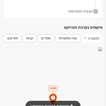
בפרויקט דירות ‏5‏-‏3 חד', דירות גן, מיני ופנטהאוזים
הבניה הסתיימה
יוקרתיים. בכל אחת מהדירות, ללא יוצא דופן, נוף פתוח עוצר
נשימה, מפרט מוקפד של מותגי פרמיום, תכנון חכם והכי
מיקומים בקרבת הפרויקט
חשוב ‏- הידיעה שברגע אחד הכנרת מחכה לך ממש מתחת
לבית.
קפה ומסעדות
סופרים
קניות
פארקים
תחבורה
החלה המכירה המוקדמת!
KAVA‏