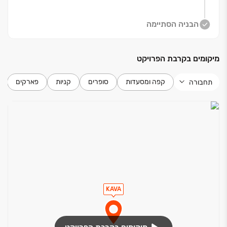
בפרויקט דירות ‏5‏-‏3 חד', דירות גן, מיני ופנטהאוזים
הבניה הסתיימה
יוקרתיים. בכל אחת מהדירות, ללא יוצא דופן, נוף פתוח עוצר
נשימה, מפרט מוקפד של מותגי פרמיום, תכנון חכם והכי
מיקומים בקרבת הפרויקט
חשוב ‏- הידיעה שברגע אחד הכנרת מחכה לך ממש מתחת
לבית.
קפה ומסעדות
סופרים
קניות
פארקים
תחבורה
החלה המכירה המוקדמת!
KAVA‏