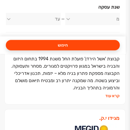
אודות החברה
שנת עסקה
אשל הירדן
חיפוש
קבוצת 'אשל הירדן' פועלת החל משנת 1994 בתחום היזום
והבניה בישראל במגוון פרויקטים למגורים, מסחר ותעסוקה.
הקבוצה מספקת פתרון בניה מלא – יזמות, תכנון אדריכלי
וביצוע בשטח. מה שמקנה יתרון רב ומבטיח תיאום מושלם
והרמוניה בתהליך הבניה.
אשל הירדן שמה את טובת הלקוחות בראש סדר העדיפויות
קרא עוד
ודוגלת בשילוב של ערכי האמונה עם ערכי מסירות,
מקצועיות, יעילות, יושרה, בטיחות ויחס אישי.
מעל 30 שנה של התמחות בבנייה רוויה, סמי רוויה,
מגידו י.ק.
פרויקטים במחיר למשתכן וצמודי קרקע, שטחי מסחר