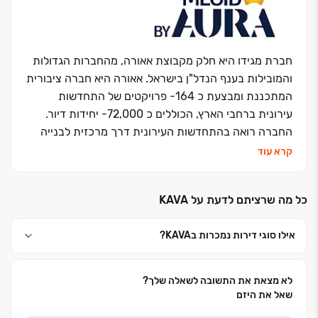
ומשרדים. עשרות אלפי יחידות דיור בארץ ובחו"ל שהוקמו
ואוכלסו עם דגש מיוחד על תכנון אדריכלי ייחודי ויצירתי
המאפיין ומבליט את הפרויקטים. דגש מיוחד ניתן גם
לפעילות ההתחדשות העירונית בהיקף של כ-13,000
חברת מגידו היא חלק מקבוצת אאורה, מהחברות הגדולות
יחידות דיור חדשות בפרויקטים שונים. בפברואר 2023 אשל
והמובילות בענף הנדל"ן בישראל. אאורה היא חברה ציבורית
הירדן הונפקה בבורסה כחברה פרטית מדווחת.
המתכננת ומבצעת כ 164- פרויקטים של התחדשות
עירונית ברחבי הארץ, הכוללים כ 72,000- יחידות דיור.
החברה רואה בהתחדשות העירונית דרך מרכזית לבנייה
וחידוש פני ישראל, מתוך תפיסה חברתית וציונית השואפת
קרא עוד
ליצירת סביבת מגורים מודרנית ואיכותית.מגידו מקבוצת
אאורה, מתמחה בייזום, תכנון וביצוע של פרויקטים למגורים
כל מה שרציתם לדעת על KAVA‏
בכל רחבי הארץ, ובמהלך השנים בנתה ובונה אלפי יחידות
דיור. לצד פעילותה בתחום המגורים, מגידו שותפה גם
אילו סוגי דירות נמכרות בKAVA‏?
בפיתוח ובנייה של פרויקטים למסחר ותעסוקה בהיקפים
גדולים. זרוע הביצוע של החברה מחזיקה ברישיון קבלן
בסיווג הגבוה ביותר )ג' 5(, מוסמכת על פי תו התקן ISO
לא מצאת את התשובה לשאלה שלך?
9001 של מכון התקנים, וכן בעלת דירוג 5 כוכבים במסגרת
שאל את היזם
מפרט "כוכבי הבטיחות" של התאחדות הקבלנים בוני הארץ.