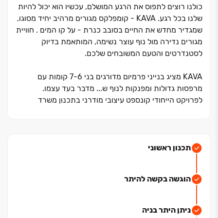
כולנו רוצים לתפוס את הרגע המושלם, עכשיו הוא יכול להיות
שלנו בכל רגע. KAVA ‏- קומפלקס מגורים מרהיב יחיד מסוגו,
שמגדיר מחדש את החיים בסובב כנרת ‏- על קו המים . חוויית
מגורים נדירה מול נוף עוצר נשימה, המותאמת בדיוק
לסטנדרטים והטעם המשובחים שלכם.
KAVA מציג בנייני פרמיום מדורגים בני ‏6‏-‏7 קומות עם
מרפסות גדולות ומפנקות לנוף ש... מדבר בעד עצמו.
לפרויקט הייחודי קונספט עיצובי מודרני בתכנון משרד
האדריכלים פרופ' גבי שוורץ, והוא נהנה ממיקום מהיפים
בישראל ‏- מעל חוף פרטי וטיילת מרהיבה ובמיקום טיפוגרפי
מושלם בשכונת 'מול ארבל'.
תכנון ראשוני
השכונה המודרנית והחדשה לחלוטין, נהנית מגישה ישירה
אליה דרך כביש ‏438. מול ארבל מתפרשת על פני ‏195 דונם
הוגשה בקשה להיתר
עם ‏7 דונם של פארקים ירוקים ומתוכננים בה מבני ציבור
ושטחי מסחר לטובת דייריה. השכונה מציגה אדריכלות
ייחודית מרשימה עם בנייני יוקרה, ווילות פרטיות ודירות
ניתן היתר בניה
נופש.