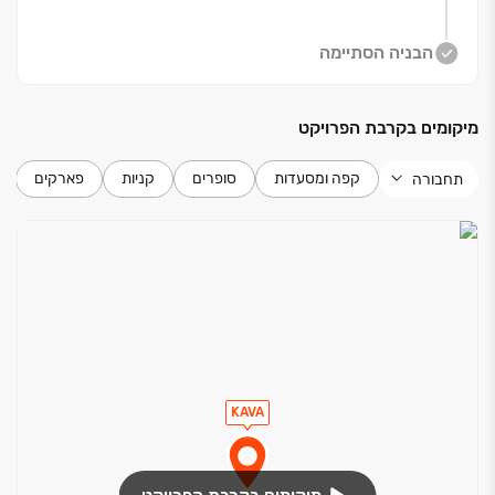
בפרויקט דירות ‏5‏-‏3 חד', דירות גן, מיני ופנטהאוזים
הבניה הסתיימה
יוקרתיים. בכל אחת מהדירות, ללא יוצא דופן, נוף פתוח עוצר
נשימה, מפרט מוקפד של מותגי פרמיום, תכנון חכם והכי
מיקומים בקרבת הפרויקט
חשוב ‏- הידיעה שברגע אחד הכנרת מחכה לך ממש מתחת
לבית.
קפה ומסעדות
סופרים
קניות
פארקים
תחבורה
החלה המכירה המוקדמת!
KAVA‏