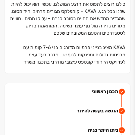
כולנו רוצים לתפוס את הרגע המושלם, עכשיו הוא יכול להיות
שלנו בכל רגע. KAVA ‏- קומפלקס מגורים מרהיב יחיד מסוגו,
שמגדיר מחדש את החיים בסובב כנרת ‏- על קו המים . חוויית
מגורים נדירה מול נוף עוצר נשימה, המותאמת בדיוק
לסטנדרטים והטעם המשובחים שלכם.
KAVA מציג בנייני פרמיום מדורגים בני ‏6‏-‏7 קומות עם
מרפסות גדולות ומפנקות לנוף ש... מדבר בעד עצמו.
לפרויקט הייחודי קונספט עיצובי מודרני בתכנון משרד
האדריכלים פרופ' גבי שוורץ, והוא נהנה ממיקום מהיפים
בישראל ‏- מעל חוף פרטי וטיילת מרהיבה ובמיקום טיפוגרפי
מושלם בשכונת 'מול ארבל'.
תכנון ראשוני
השכונה המודרנית והחדשה לחלוטין, נהנית מגישה ישירה
אליה דרך כביש ‏438. מול ארבל מתפרשת על פני ‏195 דונם
הוגשה בקשה להיתר
עם ‏7 דונם של פארקים ירוקים ומתוכננים בה מבני ציבור
ושטחי מסחר לטובת דייריה. השכונה מציגה אדריכלות
ייחודית מרשימה עם בנייני יוקרה, ווילות פרטיות ודירות
ניתן היתר בניה
נופש.