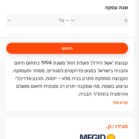
אודות החברה
שנת עסקה
אשל הירדן
חיפוש
קבוצת 'אשל הירדן' פועלת החל משנת 1994 בתחום היזום
והבניה בישראל במגוון פרויקטים למגורים, מסחר ותעסוקה.
הקבוצה מספקת פתרון בניה מלא – יזמות, תכנון אדריכלי
וביצוע בשטח. מה שמקנה יתרון רב ומבטיח תיאום מושלם
והרמוניה בתהליך הבניה.
אשל הירדן שמה את טובת הלקוחות בראש סדר העדיפויות
קרא עוד
ודוגלת בשילוב של ערכי האמונה עם ערכי מסירות,
מקצועיות, יעילות, יושרה, בטיחות ויחס אישי.
מעל 30 שנה של התמחות בבנייה רוויה, סמי רוויה,
מגידו י.ק.
פרויקטים במחיר למשתכן וצמודי קרקע, שטחי מסחר