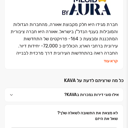
ומשרדים. עשרות אלפי יחידות דיור בארץ ובחו"ל שהוקמו
ואוכלסו עם דגש מיוחד על תכנון אדריכלי ייחודי ויצירתי
המאפיין ומבליט את הפרויקטים. דגש מיוחד ניתן גם
לפעילות ההתחדשות העירונית בהיקף של כ-13,000
חברת מגידו היא חלק מקבוצת אאורה, מהחברות הגדולות
יחידות דיור חדשות בפרויקטים שונים. בפברואר 2023 אשל
והמובילות בענף הנדל"ן בישראל. אאורה היא חברה ציבורית
הירדן הונפקה בבורסה כחברה פרטית מדווחת.
המתכננת ומבצעת כ 164- פרויקטים של התחדשות
עירונית ברחבי הארץ, הכוללים כ 72,000- יחידות דיור.
החברה רואה בהתחדשות העירונית דרך מרכזית לבנייה
וחידוש פני ישראל, מתוך תפיסה חברתית וציונית השואפת
קרא עוד
ליצירת סביבת מגורים מודרנית ואיכותית.מגידו מקבוצת
אאורה, מתמחה בייזום, תכנון וביצוע של פרויקטים למגורים
כל מה שרציתם לדעת על KAVA‏
בכל רחבי הארץ, ובמהלך השנים בנתה ובונה אלפי יחידות
דיור. לצד פעילותה בתחום המגורים, מגידו שותפה גם
אילו סוגי דירות נמכרות בKAVA‏?
בפיתוח ובנייה של פרויקטים למסחר ותעסוקה בהיקפים
גדולים. זרוע הביצוע של החברה מחזיקה ברישיון קבלן
בסיווג הגבוה ביותר )ג' 5(, מוסמכת על פי תו התקן ISO
לא מצאת את התשובה לשאלה שלך?
9001 של מכון התקנים, וכן בעלת דירוג 5 כוכבים במסגרת
שאל את היזם
מפרט "כוכבי הבטיחות" של התאחדות הקבלנים בוני הארץ.