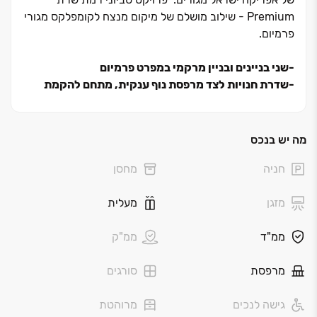
Premium ‏-
שילוב מושלם של מיקום מנצח לקומפלקס מגורי
פרמיום.
‏-שני בניינים ובניין מרקמי במפרט פרמיום
‏-שדרת חנויות לצד מרפסת נוף ענקית, מתחם להקמת
סוכות, חדר כושר וטרקלין עסקים
‏-מיקום מושלם ליד מוסדות חינוך איכותיים ובתי כנסת
‏-נגישות גבוהה לכביש בגין
מה יש בנכס
דירות ‏3‏-‏5 חדרים, דירות גן ופנטהאוזים
.
חניה
מחסן
בשיתוף א.א.ר.פ יזמות ובנייה
מזגן
מעלית
הבנייה בעיצומה
ממ"ד
ממ"ק
אכלוס ‏11/2029
מרפסת
סורגים
גישה לנכים
מרוהטת