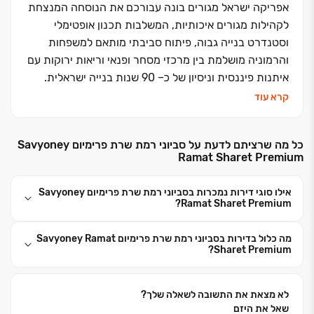
אפריקה ישראל מגורים בונה עבורכם את הנוסחה המנצחת
לקהילות מגורים איכותיות, המשלבות תכנון אופטימלי
וסטנדרט בנייה גבוה, פיתוח סביבתי מותאם למשפחות
והרמוניה מושלמת בין מרכזי מסחר ופנאי וריאות ירוקות עם
איתנות פיננסית וניסיון של כ‏– ‏90 שנות בנייה ישראלית.
אנחנו נבנה את העתיד שלכם וניתן לכם מענה בכל עולמות
קרא עוד
הבינוי: התחדשות עירונית, פינוי בינוי, מגורי יוקרה, דיור
להשכרה לטווח ארוך ונכסים מניבים
.
כל מה שרציתם לדעת על סביוני רמת שרת פרימיום Savyoney
כי אפריקה ישראל מגורים זה בית לחיים
.
Ramat Sharet Premium
אילו סוגי דירות נמכרות בסביוני רמת שרת פרימיום Savyoney
Ramat Sharet Premium?
מה כלול בדירות בסביוני רמת שרת פרימיום Savyoney Ramat
Sharet Premium?
לא מצאת את התשובה לשאלה שלך?
שאל את היזם