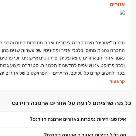
אזורים
חברת ״אזורים״ הינה חברה ציבורית ואחת מחברות היזום והבנייה הגד
החברה נהנית מחוסן כלכלי אדיר וממוניטין של עשרות שנים בהן ה
נאמן, אזורי חן, אזורים מוצא עילית ופרויקטים אייקונים זוכי פר
ובכל פרויקט אנו שואפים לחדשנות תכנונית, סטנדרט ביצוע גבוה 
בכדי לחשוב קודם כל עליכם, הדיירים – הפרויקטים של אזורים יוצ
חיים גבוהה וחוויית מגורים חדשה ומרגשת.
קרא עוד
כל מה שרציתם לדעת על אזורים ארנונה רזידנס
אילו סוגי דירות נמכרות באזורים ארנונה רזידנס?
מה כלול בדירות באזורים ארנונה רזידנס?