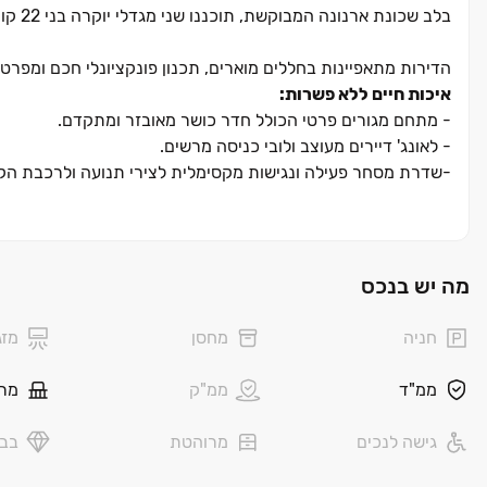
בלב שכונת ארנונה המבוקשת, תוכננו שני מגדלי יוקרה בני ‏22 קומות, המשלבים תכנון אדריכלי מודרני עם מרחב מחיה נדיב.
הדירות מתאפיינות בחללים מוארים, תכנון פונקציונלי חכם ומפרט 
איכות חיים ללא פשרות:
‏- מתחם מגורים פרטי הכולל חדר כושר מאובזר ומתקדם.
‏- לאונג' דיירים מעוצב ולובי כניסה מרשים.
‏-שדרת מסחר פעילה ונגישות מקסימלית לצירי תנועה ולרכבת הק
השילוב המושלם בין השקט והאופי הירוק של שכונת ארנונה, לבין ה
לבחירה הטבעית עבור מי שמחפש איכות חיים ברמה אחרת.
כל מה שאתם צריכים ‏– במקום אחד
מה יש בנכס
‏| בכפוף לתנאי החברה ‏| ט.ל.ח
חניה
מחסן
מזג
ממ"ד
ממ"ק
מר
גישה לנכים
מרוהטת
בבל