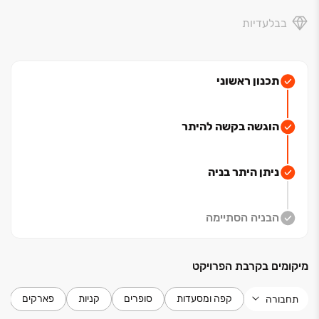
המיקום מאפשר ליהנות מנגישות מושלמת לכל חלקי העיר —
בבלעדיות
תחבורה ציבורית, רכבת, צירי תנועה מרכזיים, מרכזי
תעסוקה, מוסדות תרבות, קולינריה וקניות — לצד קרבה
למרכז העיר ולמוקדי הבילוי המרכזיים של ירושלים.
תכנון ראשוני
Midtown Jerusalem מציע חוויית מגורים חדשה בעיר —
אורבנית, בינלאומית ומתקדמת — עבור מי שמחפש סטנדרט
הוגשה בקשה להיתר
חיים גבוה בלב ירושלים המתחדשת.
ניתן היתר בניה
הבניה הסתיימה
מיקומים בקרבת הפרויקט
קפה ומסעדות
סופרים
קניות
פארקים
תחבורה