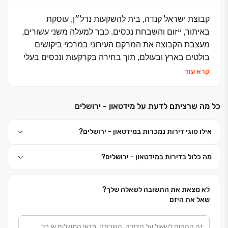
קבוצת ישראל קנדה, בית להשקעות נדל״ן, עוסקת
באיתור, ייזום והשבחת נכסים. כבר למעלה משני עשורים,
מעצבת הקבוצה את המרקם העירוני במרכזי ביקושים
בולטים בארץ ובעולם, תוך בחירה בקרקעות ונכסים בעלי
מיקומים אסטרטגיים
.
קרא עוד
ישראל קנדה, בבעלותם של ברק רוזן ואסף טוכמאייר,
כל מה שרציתם לדעת על מידטאון - ירושלים
מונעת לפי אסטרטגיה ברורה המכונה
Better & Different
-
בכל פרויקט, תכנון והיבט של מערך שירות הלקוחות,
אילו סוגי דירות נמכרות במידטאון - ירושלים?
שואפת הקבוצה להביט מעבר לפיסת הקרקע ולתוכניות,
ולראות בחזונה תמונה שלמה הכוללת את איכות החיים
מה כלול בדירות במידטאון - ירושלים?
שיעניק כל פרויקט עם השלמתו.
במשך שני עשורים הקבוצה משקיעה במתחמי מגורים,
לא מצאת את התשובה לשאלה שלך?
מלונאות, מסחר מניב בישראל ובעולם, מעניקה למשקיעיה
שאל את היזם
הנאמנים מבחר רחב של אלטרנטיבות ייחודיות להשקעות
מניבות, במיקומים אסטרטגיים בישראל ובעולם וכן גאה