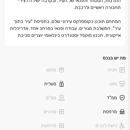
התרבות, המסחר והפנאי של העיר, ובקרבה ישירה לצירי
תחבורה ראשיים ולרכבת.
המתחם תוכנן כקומפלקס עירוני שלם, בתפיסת "עיר בתוך
עיר", המשלבת מגורים, עבודה ופנאי במרחב אחד. אדריכלות
אייקונית, תכנון מוקפד וסטנדרט בינלאומי יוצרים סביבת
חיים אורבנית מתקדמת, המחוברת לקצב החיים של עיר
עולמית — מבלי לוותר על איכות, נוחות וחוויית מגורים גבוהה.
מה יש בנכס
בפרויקט מגוון דירות ‏3‏–‏5 חדרים, דירות גן, מיני-פנטהאוזים
חניה
מחסן
ופנטהאוזים, בתכנון מוקפד ובסטנדרט בנייה גבוה, עם דגש
על אור טבעי, חללים מרווחים, מרפסות רחבות וחיבור בין
מזגן
מעלית
הפנים לחוץ.
ממ"ד
ממ"ק
לרשות הדיירים מגוון מתקנים ושירותים, בהם בריכות גג,
חדר כושר מאובזר, חללי עבודה משותפים, אזורי מסחר וחיי
מרפסת
סורגים
תרבות ופנאי — הכול במרחק צעדים, כחלק מתפיסת חיים
אורבנית שלמה ונוחה.
גישה לנכים
מרוהטת