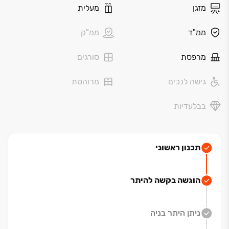
מזגן
מעלית
עיצוב מוקפד ואיכות חיים מאוזנת. הגישה הפרטית, הכיכר
המרכזית והחצר הפנימית המטופחת מעניקים תחושת
ממ"ד
ממ"ק
ביטחון ונינוחות בכל רגע ביום.כפרויקט המגורים האחרון
בשכונה, "תלמה" מביא איתו סטנדרט חדש של מגורי בוטיק
מרפסת
סורגים
בירושלים ‏– מפגש הרמוני בין אדריכלות מדויקת, פרטיות
וקסם ירושלמי אמיתי. שכונה עם שורשים, קהילה עם
גישה לנכים
מרוהטת
אופירמת בית הכרם היא אחת השכונות המבוקשות בירושלים
- שילוב של בנייה מודרנית לצד רחובות ירוקים ואבן
בבלעדיות
ירושלמית קלאסית. השכונה מציעה קהילה מגובשת, מוסדות
חינוך איכותיים, מרכזים קהילתיים, פארקים ומוקדי תרבות
במרחק הליכה מהבית.
תכנון ראשוני
הוגשה בקשה להיתר
ניתן היתר בניה