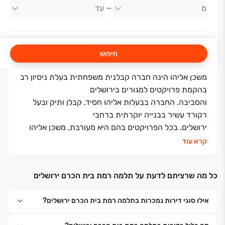
משכן אליהו
חיפוש
משכן אליהו הינה חברה קבלנית משפחתית בעלת ניסיון רב
בהקמת פרויקטים למגורים בירושלים
והסביבה. החברה בבעלות אליהו חסיד, קבלן ותיק ובעל
רקורד עשיר בבנייה יוקרתית ברחבי
ירושלים. בכל הפרויקטים בהם היא מעורבת, משכן אליהו
יוזמת ומבצעת את הפרויקט משלב
קרא עוד
התכנון ועד גמר הבניין והפיתוח הסביבתי תוך הקפדה על
שירות וליווי אישי לכל לקוחותיה כמו
כל מה שרציתם לדעת על תלמה רמת בית הכרם ירושלים
גם על רמת בנייה גבוהה בסטנדרט בלתי מתפשר
בפרויקטים שבאחריותה.
אילו סוגי דירות נמכרות בתלמה רמת בית הכרם ירושלים?
משכן אליהו מציגה ברזומה, אלפי יחידות דיור לצד שלל
פרויקטים אחרים ופעילות ענפה בכל