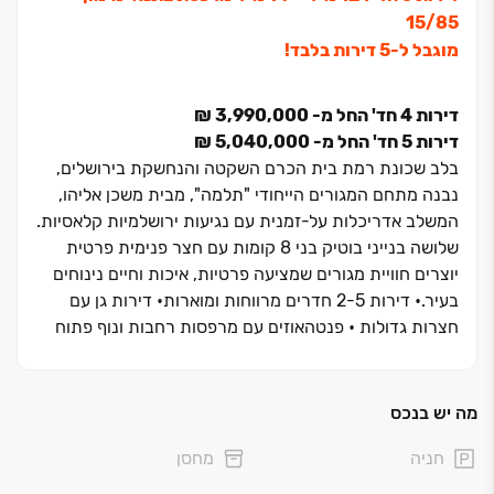
15/85
מוגבל ל-5 דירות בלבד!
דירות ‏4 חד' החל מ- ‏3,990,000 ‏₪
דירות ‏5 חד' החל מ- ‏5,040,000 ‏₪
בלב שכונת רמת בית הכרם השקטה והנחשקת בירושלים,
נבנה מתחם המגורים הייחודי "תלמה", מבית משכן אליהו,
המשלב אדריכלות על-זמנית עם נגיעות ירושלמיות קלאסיות.
שלושה בנייני בוטיק בני ‏8 קומות עם חצר פנימית פרטית
יוצרים חוויית מגורים שמציעה פרטיות, איכות וחיים נינוחים
בעיר.• דירות ‏2-5 חדרים מרווחות ומוארות• דירות גן עם
חצרות גדולות • פנטהאוזים עם מרפסות רחבות ונוף פתוח
דרומה• מפרט פרמיום מוקפד, עיצוב אלגנטי וחניה פרטית
הפרויקט ממוקם ברחוב משה קול, במיקום נגיש ונוח עם
חיבור מהיר לכביש ‏1, לתחנת הרכבת יצחק נבון ולתחבורה
מה יש בנכס
ציבורית לכל חלקי העיר. כך תוכלו ליהנות מהיתרונות של
חניה
מחסן
העיר ועדיין לשמור על השלווה הביתית שכולם
מחפשים."תלמה" תוכנן עבור משפחות שמעריכות אינטימיות,