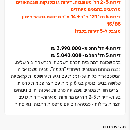
דירות ‏2-5 חד' מעוצבות, דירות גן מפנקות ופנטהאוזים
מרהיבים בתנאים מיוחדים
דירות 5 חד' 121 מ"ר + 14 מ"ר מרפסת בתנאי מימון
15/85
מוגבל ל-5 דירות בלבד!
דירות ‏4 חד' החל מ- ‏3,990,000 ‏₪
דירות ‏5 חד' החל מ- ‏5,040,000 ‏₪
בלב שכונת רמת בית הכרם השקטה והנחשקת בירושלים,
נבנה מתחם המגורים הייחודי "תלמה", מבית משכן אליהו,
המשלב אדריכלות על-זמנית עם נגיעות ירושלמיות קלאסיות.
שלושה בנייני בוטיק בני ‏8 קומות עם חצר פנימית פרטית
יוצרים חוויית מגורים שמציעה פרטיות, איכות וחיים נינוחים
בעיר.• דירות ‏2-5 חדרים מרווחות ומוארות• דירות גן עם
חצרות גדולות • פנטהאוזים עם מרפסות רחבות ונוף פתוח
דרומה• מפרט פרמיום מוקפד, עיצוב אלגנטי וחניה פרטית
הפרויקט ממוקם ברחוב משה קול, במיקום נגיש ונוח עם
חיבור מהיר לכביש ‏1, לתחנת הרכבת יצחק נבון ולתחבורה
מה יש בנכס