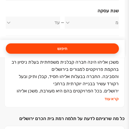
אודות החברה
שנת עסקה
משכן אליהו
חיפוש
משכן אליהו הינה חברה קבלנית משפחתית בעלת ניסיון רב
בהקמת פרויקטים למגורים בירושלים
והסביבה. החברה בבעלות אליהו חסיד, קבלן ותיק ובעל
רקורד עשיר בבנייה יוקרתית ברחבי
ירושלים. בכל הפרויקטים בהם היא מעורבת, משכן אליהו
יוזמת ומבצעת את הפרויקט משלב
קרא עוד
התכנון ועד גמר הבניין והפיתוח הסביבתי תוך הקפדה על
שירות וליווי אישי לכל לקוחותיה כמו
כל מה שרציתם לדעת על תלמה רמת בית הכרם ירושלים
גם על רמת בנייה גבוהה בסטנדרט בלתי מתפשר
בפרויקטים שבאחריותה.