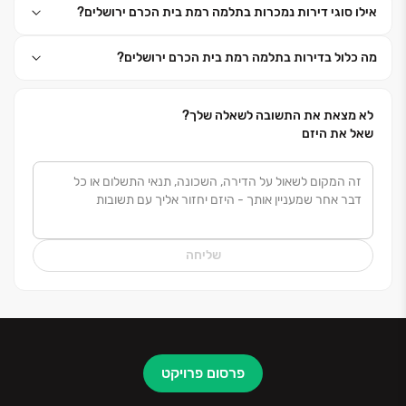
אילו סוגי דירות נמכרות בתלמה רמת בית הכרם ירושלים?
משכן אליהו מציגה ברזומה, אלפי יחידות דיור לצד שלל
פרויקטים אחרים ופעילות ענפה בכל
מה כלול בדירות בתלמה רמת בית הכרם ירושלים?
רחבי הארץ. בין הפרויקטים שהקימה החברה ושיווקה
בהצלחה, ניתן למנות את פרויקט "קדם"
היוקרתי והמצליח במודיעין ופרויקטים בארנונה, קטמון
לא מצאת את התשובה לשאלה שלך?
הישנה, נווה יעקב, פסגת זאב, צור הדסה
שאל את היזם
שכונת הולילנד וביתר עילית.
שליחה
פרסום פרויקט