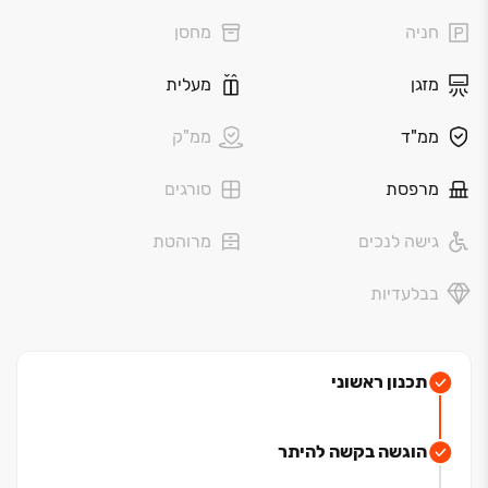
ציבורית לכל חלקי העיר. כך תוכלו ליהנות מהיתרונות של
חניה
מחסן
העיר ועדיין לשמור על השלווה הביתית שכולם
מחפשים."תלמה" תוכנן עבור משפחות שמעריכות אינטימיות,
מזגן
מעלית
עיצוב מוקפד ואיכות חיים מאוזנת. הגישה הפרטית, הכיכר
המרכזית והחצר הפנימית המטופחת מעניקים תחושת
ממ"ד
ממ"ק
ביטחון ונינוחות בכל רגע ביום.כפרויקט המגורים האחרון
בשכונה, "תלמה" מביא איתו סטנדרט חדש של מגורי בוטיק
מרפסת
סורגים
בירושלים ‏– מפגש הרמוני בין אדריכלות מדויקת, פרטיות
וקסם ירושלמי אמיתי. שכונה עם שורשים, קהילה עם
גישה לנכים
מרוהטת
אופירמת בית הכרם היא אחת השכונות המבוקשות בירושלים
- שילוב של בנייה מודרנית לצד רחובות ירוקים ואבן
בבלעדיות
ירושלמית קלאסית. השכונה מציעה קהילה מגובשת, מוסדות
חינוך איכותיים, מרכזים קהילתיים, פארקים ומוקדי תרבות
במרחק הליכה מהבית.
תכנון ראשוני
הוגשה בקשה להיתר