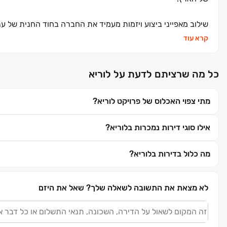
שילוב מאפייני ביצוע ויזמות מעמיד את החברה בחוד החנית של ענף
קרא עוד
המוניטין שרכשה החברה והעובדה ששמה הפך ביטוי נרדף לרכישה
כל התהליך, החל מרכישת הקרקע והתכנון ועד לסיום הפרויקט וה
כל מה שרציתם לדעת על לוריא
הקו שמנחה את החברה לכל אורך שנות פעילותה הוא שילוב בין ח
מתי צפוי האכלוס של פרויקט לוריא?
כך החברה שומרת לקוחות מרוצים ונאמנים ורקורד של אלפי יחידות 
והתחדשות עירונית.
אילו סוגי דירות נמכרות בלוריא?
מה כלול בדירות בלוריא?
לא מצאת את התשובה לשאלה שלך?
שאל את היזם