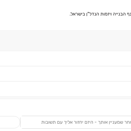
 הבנייה ויזמות הנדל"ן בישראל.
 בטוחה, הינה תוצר ישיר לעקרונות השמירה המוקפדת על מקצועיות ב
משך ליווי הלקוחות לאחר הרכישה.
דשנות לאיכות, וחשיבה ממוקדת לקוח.
דיור למגורים לצד יזום, בנייה ופיתוח של מגוון פרויקטים למסחר, מלו
ש