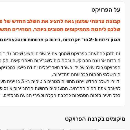
על הפרויקט
קבוצת צרפתי שמעון גאה להציג את השלב החדש של פרו
שלכם ליהנות מהמיקומים הטובים ביותר, המחירים המשתל
מגוון דירות ‏2-5 חד' יוקרתיות, דירות גן מרווחות ופנטהאוזים מפוארים. החל מ- 3,360,000 ₪
זה הזמן להתאהב בפרויקט שסחף את ירושלים ומציע שילוב נדיר בי
הפרויקט כולו עוצב על ידי משרד האדריכלים יהודה פייגין בטכניק
הירושלמי הפתוח לכל אחת מהדירות.
לפארק אמת המים המרהיב, המעניקים תחושת מרחב ירוק אינסופ
בכל העיר בזכות הסמיכות לרכבת הקלה ולצירי תנועה מרכזיים. ז
איכותית ונוף ירוק שנשאר פתוח לתמיד.
אכלוס שלב א' מגרש 10 – 31/12/2028
מיקומים בקרבת הפרויקט
אכלוס שלב ב' מגרש 12 – 30/06/2030