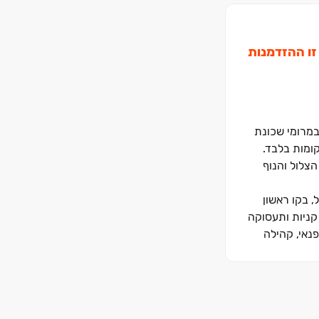
זו ההזדמנות
מרומי שכונת
ונה המבוקשת ובסמיכות לשגרירות האמריקאית, מקימה קבוצת צרפתי שמעון את פרויקט לוּריָא הכולל ‏17 בנייני בוטיק בני ‏8 קומות בלבד.
הצלול והנוף
ו- 3 דירות בלבד בכל קומה, והכל, בקו ראשון
 קניות ותעסוקה
נאי, קהילה