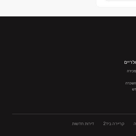
לריים
מכירה
השכרה
דש
ה
ה
קריירה ביד2
דירות חדשות