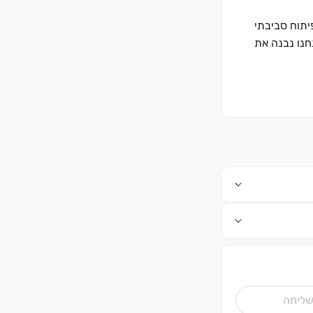
יתוח סביבתי
ון של כ‏– ‏90 שנות בנייה ישראלית. אנחנו נבנה את
ליחה