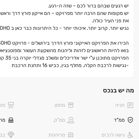
יש רגעים שבהם ברור לכם ‏– שזה ה-רגע.
יש מקומות שהם הרבה יותר מפרויקט ‏– הם אייקון פורץ דרך וראש
את פני העיר כולה.
נגיש יותר, קרוב יותר, איכותי יותר - כל היתרונות כבר כאן ב SOHO, ירושלים, בנוסף לקהילה איכותית, צעירה ומגובשת.
הכירו את הפרויקט האייקוני פורץ הדרך בירושלים - פרויקט SOHO שיטמיע VIBE חדש בלב העיר.
בואו להיות הראשונים לזהות וליהנות מהשקעת העשור ומפוטנציא
הפרויקט מתוכנן ע"י ישר אדריכלים​ ומשלב מגדלי יוקרה בני 35 קומות הנושקים לטיילת מרהיבה ופארק רחב ידיים.
-נגישות לרכבת הקלה, מחלף בגין, כביש 16 ותחנת הרכבת
-שדרת בילוי ומסחר, תרבות ופנאי
-שבילי הליכה, ריצה ואופניים
-חדר כושר גדול
מה יש בנכס
-בית כנסת
-מועדון דיירים
חניה
מחסן
מזג
לבחירתכם: דירות 2 ,3 ,3.5 ,4 ,5 חדרים. החלה הבנייה​, אכלוס באפריל 2030
ממ"ד
ממ"ק
מר
גישה לנכים
מרוהטת
בבל