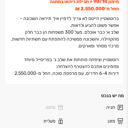
מימון ‏10/‏90 + חבילת ריהוט במתנה
החל מ־‏2,550,000 ‏₪
ברוטשטיין הייטס לא צריך לדמיין איך תיראה השכונה ‏-
אפשר פשוט להגיע ולראות.
שלב א׳ כבר אוכלס, מעל ‏300 משפחות הן כבר חלק
מהקהילה, והשכונה ממשיכה להתפתח עם תשתיות חדשות,
מרכזי מסחר ופארקים.
רוטשטיין וציפחה פותחות את שלב ג׳ בפריסייל מיוחד
ומזמינים אתכם להצטרף להצלחה:
דירות ‏4‏-‏6 חדרים, עם מרפסת סוכה, החל מ‏-‏2,550,000
ש"ח, בתנאי מימון מיוחדים ‏- ‏10/‏90 ועם חבילת ריהוט
במתנה! מחכים לכם בדירה לדוגמה.
מה יש בנכס
מימון ‏10/‏90 + חבילת ריהוט במתנה
חניה
מחסן
החל מ־‏2,550,000 ‏₪
מזגן
מעלית
זה הזמן להצטרף לשכונה שכבר התחילה לחיות.