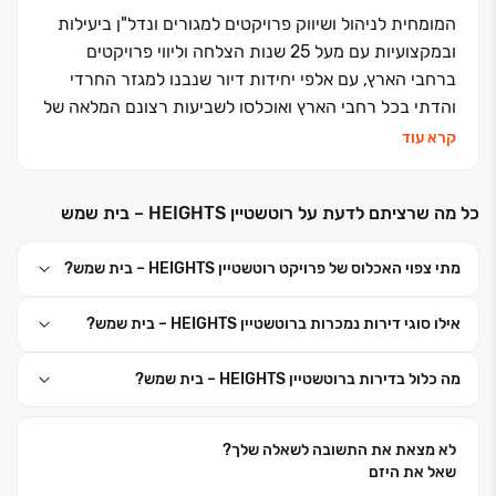
המומחית לניהול ושיווק פרויקטים למגורים ונדל"ן ביעילות
ובמקצועיות עם מעל 25 שנות הצלחה וליווי פרויקטים
ברחבי הארץ, עם אלפי יחידות דיור שנבנו למגזר החרדי
והדתי בכל רחבי הארץ ואוכלסו לשביעות רצונם המלאה של
הדיירים. ליזמים יכולת מקצועית מוכחת בהובלת תהליכי
קרא עוד
פיתוח מורכבים תוך הקשבה לצרכים ויצירת הערך המוסף
המקסימלי עבור הרוכשים. החברה מפקחת מקרוב על כל
כל מה שרציתם לדעת על רוטשטיין HEIGHTS – בית שמש
הליכי העיצוב, הבניה וההנדסה תוך דגש על חומרי גלם
איכותיים ורמת ביצוע וגימור בסטנדרט הבניה ברמה
מתי צפוי האכלוס של פרויקט רוטשטיין HEIGHTS – בית שמש?
הגבוהה בארץ. בחברה מועסקים אנשי מקצוע וקבלנים
מהשורה הראשונה הפועלים בשיתוף פעולה מלא משלב
אילו סוגי דירות נמכרות ברוטשטיין HEIGHTS – בית שמש?
הסקיצות ועד למסירת המפתח.
מה כלול בדירות ברוטשטיין HEIGHTS – בית שמש?
לא מצאת את התשובה לשאלה שלך?
שאל את היזם