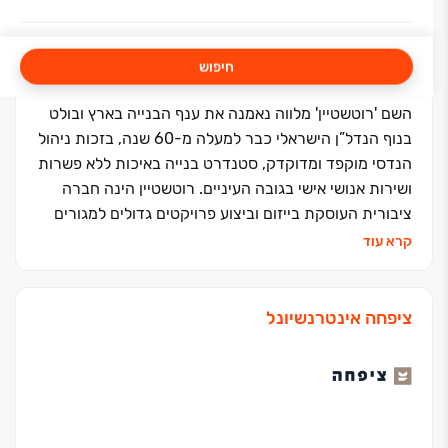
חיפוש
השם 'רוטשטיין' מלווה נאמנה את ענף הבנייה בארץ ובולט
בנוף הנדל”ן הישראלי כבר למעלה מ-60 שנה, בזכות ניהול
הנדסי מוקפד ומדוקדק, סטנדרט בנייה באיכות ללא פשרות
ושירות אנושי אישי בגובה העיניים. רוטשטיין הינה חברה
ציבורית העוסקת בייזום וביצוע פרויקטים גדולים למגורים
ועבודות הנדסיות מורכבות ברחבי הארץ, ועומדת מאחורי
קרא עוד
עשרות מתחמי מגורים גדולים הממוקמים בלב אזורי
הביקוש.
ציפחה אינטרנשיונל