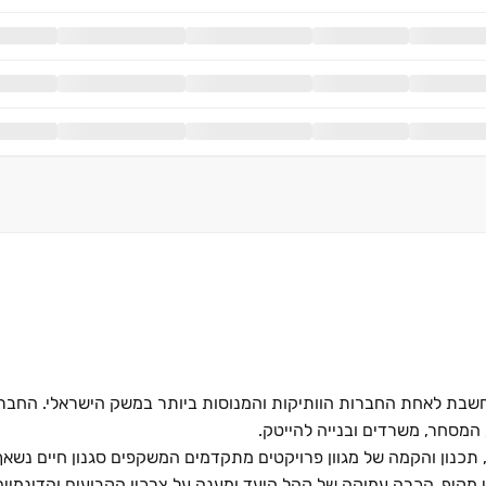
קרסו נדל"ן בע"מ, הינה יזמית נדל"ן הפועלת מאז 1933 ונחשבת לאחת החברות הוותיקות והמנוסות ביותר במשק היש
 המסחר, משרדים ובנייה להייטק.
נון והקמה של מגוון פרויקטים מתקדמים המשקפים סגנון חיים נשאף 
י מקיף, הכרה עמוקה של קהל היעד ומענה על צרכיו הקבועים והדינמיים