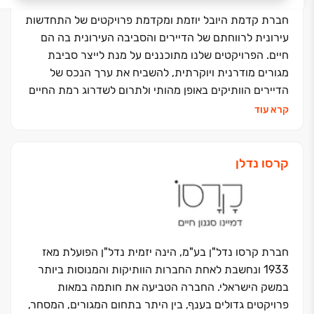
חברת קדמת היובל יוזמת ומקדמת פרויקטים של התחדשות
עירונית לרווחתם של הדיירים והסביבה העירונית בה הם
חיים. הפרויקטים שלנו מתוכננים על מנת לייצר סביבת
מגורים מודרנית ויוקרתית, להשביח את ערך הנכס של
הדיירים הוותיקים באופן מהותי ולתרום לשדרוג רמת החיים
שלהם.
קרא עוד
שיתוף הפעולה של החברה עם חברת קרסו נדל"ן – אחת
מהחברות הוותיקות והמובילות בתחום הנדל"ן, מעניק לשתי
החברות מעמד מוביל בתחום ההתחדשות העירונית, ממנו
קרסו נדלן
נהנים הדיירים הוותיקים והחדשים, הקהילה והעיר בה הן
פועלות.
חברת קרסו נדל"ן בע"מ, הינה יזמית נדל"ן הפועלת מאז
1933 ונחשבת לאחת החברות הוותיקות והמנוסות ביותר
במשק הישראלי. החברה הטביעה את חותמה במאות
פרויקטים גדולים בענף, בין היתר בתחום המגורים, המסחר,