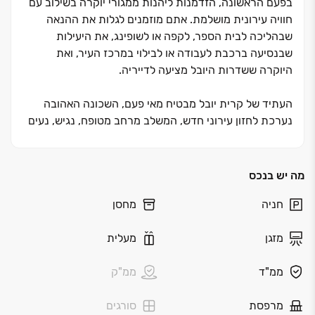
בפעם הראשונה, הזדמנות ליהנות ממגורי יוקרה בשילוב עם
חוויה עירונית מושלמת. אתם מוזמנים לגלות את ההנאה
שבהליכה לבית הספר, לקפה או לשופינג, את היעילות
שבנסיעה ברכבת לעבודה או לבילוי במרכז העיר, ואת
היוקרה ששדרות היובל מציעה לדייריה.
העתיד של קרית יובל מבטיח מאי פעם, השכונה האהובה
נערכת לחזון עירוני חדש, המשלב מרחב מטופח, נגיש, נעים
וחידוש כלל התשתיות, שדרוג הרחובות והכיכרות ובנייתה
של שדרה רחבת ידיים
ומטופחת שתהפוך ללב המתחם.
מה יש בנכס
חניה
מחסן
בצידי השדרה המוריקה ייבנו מגדלי מגורים יוקרתיים ובליבה
מתחם פנאי, בילוי ושופינג הכולל בתי קפה,
מזגן
מעלית
מעדניות וחנויות בוטיק.
לצד השדרה ייבנו גינות ילדים חדשניות שיספקו להם שעות
ממ"ד
ממ"ק
של משחק והנאה ולצידן מרכז תרבות שיעניק העשרה,
השראה וחוויה לכל המשפחה.
מרפסת
סורגים