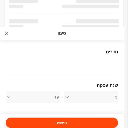
סינון
חדרים
אודות החברה
שנת עסקה
קדמת היובל
חיפוש