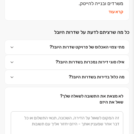
משרדים ובנייה להייטק.
בשנים האחרונות משקיעה החברה את מיטב המשאבים על
קרא עוד
פיתוח, תכנון והקמה של מגוון פרויקטים מתקדמים
המשקפים סגנון חיים נשאף ועדכני, ומעניקים חוויות מגורים
כל מה שרציתם לדעת על שדרות היובל
יוצאות דופן, זאת באמצעות מחקר תרבותי מקיף, הכרה
עמוקה של קהל היעד ומענה על צרכיו הקבועים והדינמיים
.
מתי צפוי האכלוס של פרויקט שדרות היובל?
קרסו היא מהחברות המובילות בהתחדשות עירונית (פינוי
בינוי, תמ"א 38) ומשתתפת במדדים היוקרתיים דן אנד
אילו סוגי דירות נמכרות בשדרות היובל?
ברדסטרייט
, CODE BDI
ומדד ההתחדשות העירונית,
המגדירים סטנדרטים מובחרים לאיכויות מוצר, שירות וניסיון
מה כלול בדירות בשדרות היובל?
לא מצאת את התשובה לשאלה שלך?
שאל את היזם