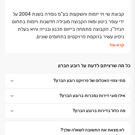
שנות ה- 80 , כחברה למוצרי בניין ועבודות עפר, הקיימת
עד היום. עם הקמתה של החברה לבניין בשנת 2004 ,
קבוצת שי חי יזמות והשקעות בע”מ נוסדה בשנת 2004 על
החלה בביצוע פרויקטים לבניה פרטית באזור חדרה ויישובי
ידי עופר ביטון ומאז הקבוצה מובילה חדשנות ויזמות בתחום
הסביבה. מכאן צמחה והתפתחה לתכנונם ובנייתם של
הנדל”ן. הקבוצה מתמחה בייזום תכנון ובנייה והיא בעלת
פרויקטים גדולים למגורים. הקו הייחודי, העיצוב המוקפד,
ניסיון עשיר בהקמת פרויקטים בתחומים שונים.
היחס האישי, התכנון חסר הפשרות והביצוע האיכותי -
קרא עוד
מהווים את השלד בכל פרויקט אליו ניגשת החברה ליזום
הקבוצה פועלת בשלוש זרועות מרכזיות:
ולבצע.
כל מה שרציתם לדעת על רובע הברון
- מגורים והתחדשות עירונית
מתי צפוי האכלוס של פרויקט רובע הברון?
- מלונאות ובתי אבות
אילו סוגי דירות נמכרות ברובע הברון?
- מסחר משרדים ותעשייה
מה כלול בדירות ברובע הברון?
הקבוצה פעילה בפריסה ארצית והיא מתכננת ובונה אלפי
לא מצאת את התשובה לשאלה שלך?
יחידות דיור. מוניטין הקבוצה נבנה לאורך שנים על ערכי