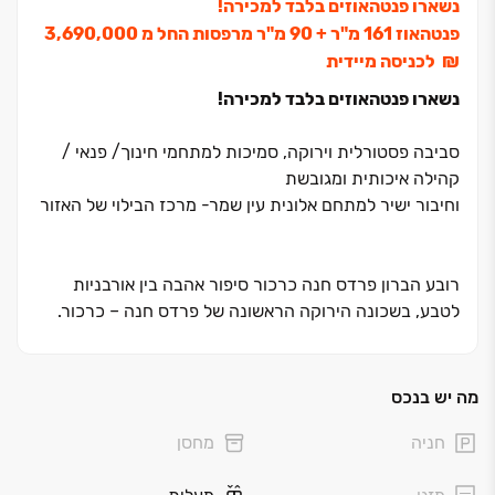
נשארו פנטהאוזים בלבד למכירה!
פנטהאוז ‏161 מ"ר + ‏90 מ"ר מרפסות החל מ ‏3,690,000
‏₪ לכניסה מיידית
נשארו פנטהאוזים בלבד למכירה!
סביבה פסטורלית וירוקה, סמיכות למתחמי חינוך/ פנאי /
קהילה איכותית ומגובשת
וחיבור ישיר למתחם אלונית עין שמר- מרכז הבילוי של האזור
רובע הברון פרדס חנה כרכור סיפור אהבה בין אורבניות
לטבע, בשכונה הירוקה הראשונה של פרדס חנה ‏– כרכור
.
מגוון דירות מעוצבות ותכנון אדריכלי המשתלב עם הסביבה,
יחד עם איכות חיים ופנאי, שדרת בתי קפה יוקרתית, חנויות
בוטיק, שבילי אופניים ופינות פנאי, פארקים,
מה יש בנכס
גינות וטיילת עתידית המתחברת באופן ישיר למתחם אלונית
חניה
מחסן
עין שמר
.