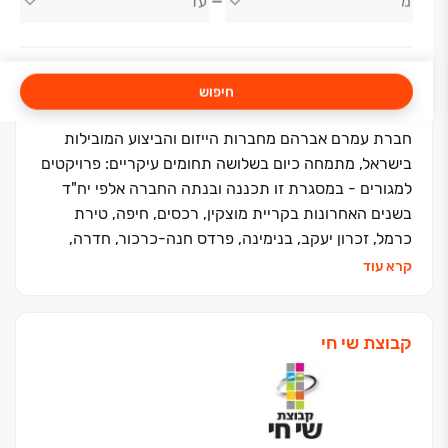
עמרם אברהם
חיפוש
חברת עמרם אברהם מחברות הייזום והביצוע המובילות
בישראל, מתמחה כיום בשלושה תחומים עיקריים: פרויקטים
למגורים - במסגרת זו תכננה ובנתה החברה אלפי יח"ד
בשנים האחרונות בקריית מוצקין, רכסים, חיפה, טירת
כרמל, זכרון יעקב, בנימינה, פרדס חנה-כרכור, חדרה,
רעננה, תל אביב-יפו, ראש העין, קריית גת, גדרה, רמלה,
קרא עוד
אילת ועוד. פרויקטים עתידיים - צפת, אור עקיבא, נתניה,
חבצלת השרון, עכו מזרח, אשדוד פארק לכיש, אילת שדה
תעופה ועוד. מתחמי מסחר/נכסים מניבים - בבעלות
קבוצת שי חי
החברה מתחמי קניות, מסחר, משרדים, בתי אבות סיעודיים
ומתחמי לוגיסטיקה. התחדשות עירונית - החברה שותפה
כיום במספר מיזמי התחדשות עירונית בחיפה, טירת כרמל,
זכרון יעקב, חדרה, ת״א-יפו. ראשיתה של החברה בתחילת