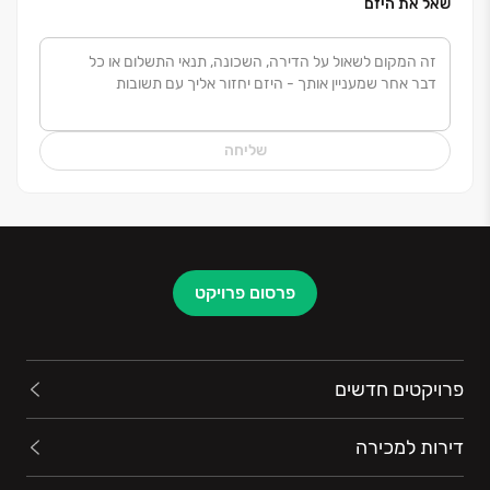
שאל את היזם
היושרה והמצוינות והניסיון המקצועי העשיר מאפשר לספק
ללקוחותינו סטנדרט בנייה מתקדם ובלתי מתפשר תוך
שימת דגש על שירות ואיכות עמידה בזמנים והצבת הלקוח
בראש סדר העדיפויות. שילוב של חזון, ערכים, ניהול מקצועי
ואיתנות פיננסית הפכו את הקבוצה למובילה בתחומה.
שליחה
פרסום פרויקט
פרויקטים חדשים
דירות למכירה