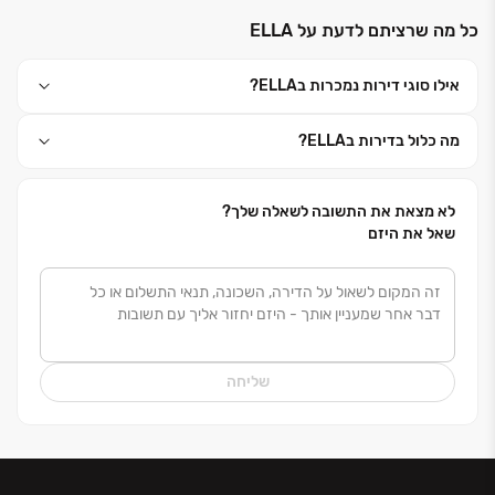
זמנים, תוך ניהול קפדני וראייה ארוכת טווח.
כל מה שרציתם לדעת על ELLA
ב־ELLA באים לידי ביטוי ערכי הליבה של החברה – אמינות,
מקצועיות וחשיבה על כל פרט – ליצירת סביבת מגורים
אילו סוגי דירות נמכרות בELLA?
יציבה, איכותית ומוקפדת לאורך שנים.
היא לא רק פרויקט - היא סגנון חיים.
מה כלול בדירות בELLA?
לא מצאת את התשובה לשאלה שלך?
שאל את היזם
שליחה