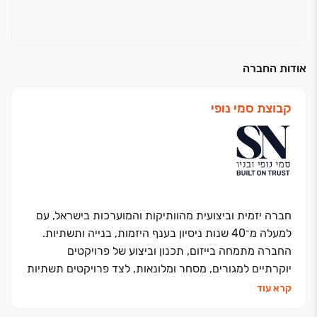
אודות החברה
קבוצת סמי נופי
חברה יזמית וביצועית מהוותיקות והמוערכות בישראל, עם
למעלה מ־40 שנות ניסיון בענף היזמות, בנייה ותשתיות.
החברה מתמחה בייזום, תכנון וביצוע של פרויקטים
יוקרתיים למגורים, מסחר ומלונאות, לצד פרויקטים תשתיות
רחבי היקף עבור גופים מובילים במשק. כל פרויקט נבנה
קרא עוד
בסטנדרט בלתי מתפשר של איכות, דיוק ועמידה בלוחות