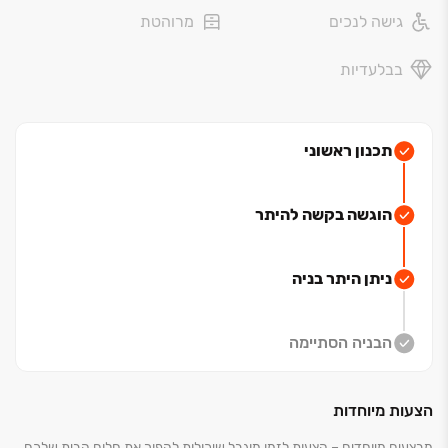
גישה לנכים
מרוהטת
הייטק, מחקר ויזמות ‏– עם קהילה חמה ואיכות חיים גבוהה.
ביום ‏– עיר דינמית וחכמה. ובלילה ‏– קולינריה, תרבות, חופים
בבלעדיות
ואווירה רגועה שאין בשום מקום אחר.
עם נגישות מהירה למרכז הארץ, פיתוח עירוני מואץ והשקעות
רחבות בתשתיות, חיפה מציבה את עצמה כמרכז הצמיחה
תכנון ראשוני
של הצפון ‏– גם מקום נהדר לחיות בו, וגם הזדמנות השקעה
מצוינת לעתיד.
הוגשה בקשה להיתר
הפרויקט ממוקם ברחוב קדימה ‏41, חיפה, על רכס הכרמל
האדריכל‏- משרד ענבי לשניאק קלוס אדריכלים פועל מעל
ניתן היתר בניה
‏30 שנה ומתמחה בתכנון מבני מגורים, בנייה רוויה, מסחר,
משרדים והתחדשות עירונית.
גישת המשרד הוליסטית ועכשווית, המשלבת אסתטיקה,
הבניה הסתיימה
חדשנות ודיוק תכנוני ‏– לצד הבנה אורבנית, יזמית ואנושית.
כל פרויקט נבחן מתוך הקשר למקום, לאנשים ולסביבה,
הצעות מיוחדות
במטרה ליצור ארכיטקטורה רלוונטית, איכותית ומדויקת.
מבצעים מיוחדים – הצעות לזמן מוגבל שיכולות להפוך את חלום הבית שלכם