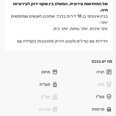
של התחדשות עירונית, המשלב בין שקט ירוק לעירוניות
חיה.
בניין אינטימי בן ‏18 דירות בלבד, שתוכנן לאנשים שמחפשים
יותר:
יותר איכות, יותר נוחות, יותר בית.
הדירות עם נוף לים ולטבע הירוק מתכוננות בקפידה עם
חללים מוארים, מפרט גבוה, בידוד אקוסטי ואקלימי מצוין
שמכניס את הכרמל פנימה. הלובי המפואר, מחסן צמוד לכל
דירה, החניון התת־קרקעי והעיצוב הנקי משלימים חוויית
מה יש בנכס
מגורים רגועה ויוקרתית. הפרויקט מציע מגוון דירות ‏–
חניה
מחסן
למשפחות, זוגות צעירים ולאוהבי החיים הטובים. כולם נהנים
ממיקום מושלם: קרוב למרכזי תרבות, נגישות לתחבורה
מזגן
מעלית
ציבורית, בתי קפה, מוסדות חינוך והטיילת, ובו בזמן רחוק
מהרעש.
ממ"ד
ממ"ק
חיפה ‏| בין ההר לים
מרפסת
סורגים
חיפה היא עיר של איזון מושלם: טבע וים לצד חדשנות,
תעסוקה ותרבות. העיר הגדולה בצפון, מוקד של אקדמיה,