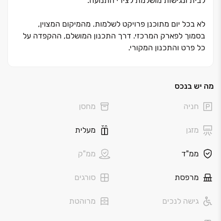
לבית ונגישות מושלמת לצירי התנועה.
לא בכל יום מתוכנן פרויקט לשלמות. מהמיקום המצוין,
בסמוך לפארק המרכזי. דרך התכנון המושלם, ההקפדה על
כל פרט והתכנון המקורי.
המזמין אתכם לגור בסדרת בנייני בוטיק, הכוללים סטנדרטים
גבוהים, מפרט מדויק ומוקפד ו-2 דירות בלבד בכל קומה.
פרטיות מקסימלית, שקט לא רק בין 14:00 ל-16:00 ותחושה
מה יש בנכס
של בית פרטי מול הנוף המרהיב של הפארק והרי הגליל.
חניה
מחסן
לחיות בין אורבני לפסטורלי, בגבעה החדשה של הקריות
מזגן
מעלית
בין האורבני לפסטורלי. קמה בימים אלה הגבעה החדשה של
ממ"ד
ממ"ק
הקריות -סביוני הגבעה בגבעת הכלניות, מבית אפריקה
ישראל מגורים.
מרפסת
סורגים
סביבת מגורים שתוכננה במיוחד למשפחות שמחפשות איכות
חיים אמיתית. על רקע פארק רחב ידיים מטופח ומלא חיים:
גישה לנכים
מרוהטת
שבילים מוצלים, מדשאות רחבות. מתקני משחק.
פינות ישיבה קסומות וטבע ירוק מכל עבר.