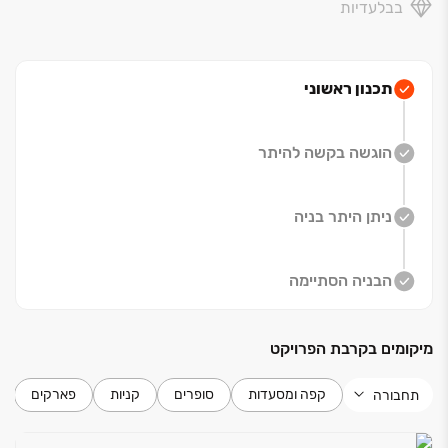
בבלעדיות
ועבורכם? זו הזדמנות נדירה ליהנות מכל העולמות - גם
מיקום מרכזי, גם תחושת מרחב וחופש וגם קהילה חמה
ופעילה.
בסביוני הגבעה, החיים מקבלים משמעות חדשה - קהילתית,
תכנון ראשוני
איכותית ומלאת השראה.
לבחירתכם דירות 6-3 חדרים, גן, מיני פנטהאוזים
ופנטהאוזים.
הוגשה בקשה להיתר
ניתן היתר בניה
הבניה הסתיימה
מיקומים בקרבת הפרויקט
קפה ומסעדות
סופרים
קניות
פארקים
תחבורה