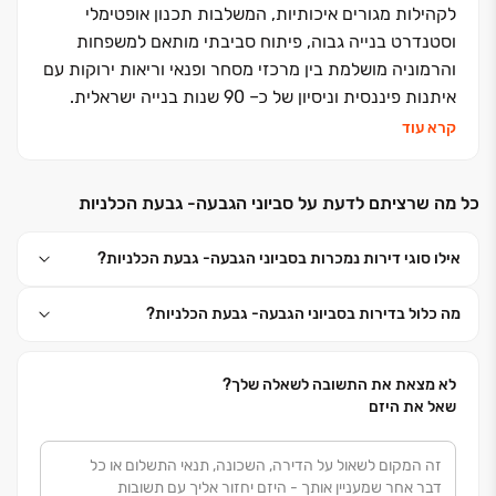
לקהילות מגורים איכותיות, המשלבות תכנון אופטימלי
וסטנדרט בנייה גבוה, פיתוח סביבתי מותאם למשפחות
והרמוניה מושלמת בין מרכזי מסחר ופנאי וריאות ירוקות עם
איתנות פיננסית וניסיון של כ‏– ‏90 שנות בנייה ישראלית.
אנחנו נבנה את העתיד שלכם וניתן לכם מענה בכל עולמות
קרא עוד
הבינוי: התחדשות עירונית, פינוי בינוי, מגורי יוקרה, דיור
להשכרה לטווח ארוך ונכסים מניבים
.
כל מה שרציתם לדעת על סביוני הגבעה- גבעת הכלניות
כי אפריקה ישראל מגורים זה בית לחיים
.
אילו סוגי דירות נמכרות בסביוני הגבעה- גבעת הכלניות?
מה כלול בדירות בסביוני הגבעה- גבעת הכלניות?
לא מצאת את התשובה לשאלה שלך?
שאל את היזם