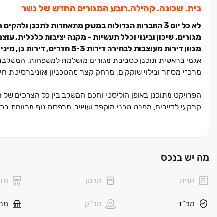
​בית. שכונה. קהילה.רובע ה​מגורים החדש של נשר
לא כל יום ‏3 החברות הגדולות במשק מתאחדות לתכנן ולהקים רובע מגורים חדש בסדר גודל שכמותו לא נראה בישראל.
מגורים, שיכון ובינוי וכלל תעשיות ‏- מקנה יציבות כלכלית, עו
מגוון דירות מעוצבות לבחירה דירות ‏3‏-‏5 חדרים, דירות גן, מיני פנטהאוזים ופנטהאוזים.
אגמי בראשית תוכנן כסביבת מגורים מושלמת למשפחות, המשלבת ב
מרכזי מסחר ובילוי שוקקים, מרחק קצר מהטכניון ואוניברסיטת ח
הפרויקט מתוכנן באופן הוליסטי וחכם המשלב בין כל הצרכים של המ
קרקעי לדיירים, מפרט טכני מוקפד ועשיר, מרפסת נוף מרווחת בכל
• על הציר האקדמי ‏- ‏5 דקות נסיעה מהטכניון, ‏10 דקות מאוניברסיטת חיפה ו‏-‏15 דקות ממכללת אורנים
• על ציר ההייטק הצפוני ‏– ‏20 דקות מפארקי מת"ם ויקנעם
• יציאה מהירה לכיוון מנהרות הכרמל ועוקף קריות
מה יש בנכס
• נגישות גבוהה לכביש ‏6 חוצה ישראל צפון
• מגוון שירותי תחבורה ציבורית: רכבלית / מטרונית / רכבת ישרא
חניה
מחסן
מזג
• מגוון מתחמי מסחר ובילוי: מבנה, BIG , סינמול, צומת הצ'ק פוסט ועוד
• צמד האגמים הגובלים ברובע החדש, יהפכו בשנים הקרובות לפארק
ממ"ד
ממ"ק
מר
הליכה ואופניים, פינות אקטיב ועוד