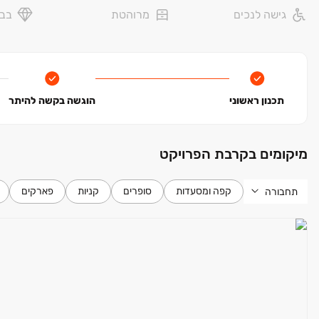
• מרחבי טבע ציבוריים ‏– פארק טבע אורבני יוקם בלב הרובע
גישה לנכים
מרוהטת
בבל
• שמורת טבע פארק הכרמל
תכנון ראשוני
הוגשה בקשה להיתר
* התוכניות לפני היתר בנייה. יתכנו שינויים לפי דרישות הרשוי
חוק המכר שעליו יחתמו החברה והרוכשים.
מיקומים בקרבת הפרויקט
קפה ומסעדות
סופרים
קניות
פארקים
תחבורה
לעניין זה הוראות נספח י"ד להסכם הרכישה והקונה מוותר בזאת 
* ההדמיות להמחשה בלבד.