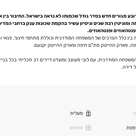
החיבור בין 
צמה ומוניטין רבת שנים וניסיון עשיר בהקמת שכונות ענק ברחבי המדינ
ין כלל הצרכים של המשפחה המודרנית וכוללת מתחמי חינוך, פנאי ו
יפה, פארק ההייטק מת"ם חיפה ופארק ההייטק יקנעם.
שפחה המודרנית, עם לובי מעוצב ומועדון דיירים רב תכליתי בכל בניין,
 דירה.
ל
ן
מעלית
 לאומי עם טיילת אורכית וחיבור ישיר לפארק. בפארק יוקם אמפי פתוח
פסת
סורגים