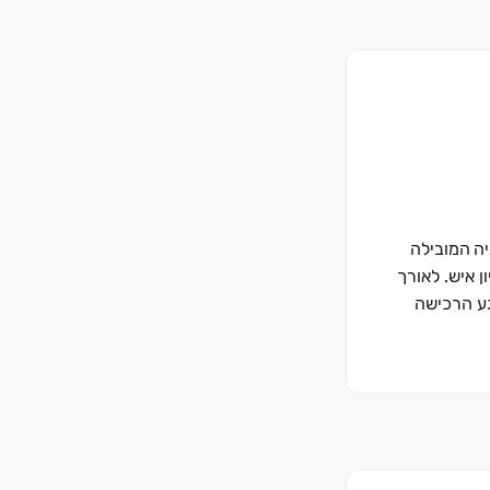
יה
המובילה
רץ עבור יותר ממיליון איש. לאורך
ע הרכישה