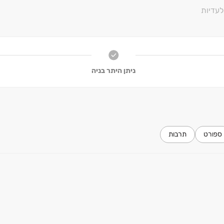
עדיות
ניתן היתר בניה
ות ו/או החלטת החברה. את החברה יחייב הסכם המכר, מפרט המכר ותוכני
טיפוסיות נוספות הכוללות ‏5 יחידות דיור בכל קומה המסומנת כקומה זמנית מס' ‏8 ו‏- ‏9). ככל שבקשות החברה לשינ
ספורט
תרבות
לא תאושרנה תהיה רשאית החברה להפחית את מספר הדירות 
מראש על כל טענה ו/או תביעה בקשר לכך.