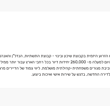
א הזרוע היזמית בקבוצת שיכון ובינוי - קבוצת התשתיות, הנדל"ן והאנרג
בישראל. שיכון ובינוי, מביאה איתה ניסיון של 100 שנה ובנתה עד היום למעלה מ- 260,000 יחידות דיור בכל רחבי הא
ת מגורים משפחתית-קהילתית מושלמת. ליווי צמוד של הדיירים מרג
לדירה החדשה, בדגש על שירות אישי ואיכות ביצוע.