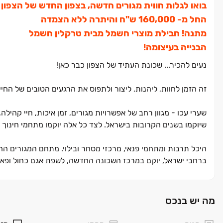
בואו לגלות חווית מגורים חדשה, בצפון החדש של הצפון
החל מ‏- ‏160,000 ש"ח והיתרה ללא הצמדה
מתנה! חבילת מוצרי חשמל מבית טרקלין חשמל
הבנייה בעיצומה!
נעים להכיר... שכונת העתיד של הצפון כבר כאן!
זה הזמן לחוות, ליהנות, ליצור ולתפוס את הרגעים הטובים של החיי
שערי עכו - מגוון רחב של אפשרויות מגורים, זמן איכות, חיי קהי
שיוקמו בשנים הקרובות בישראל. לצד כל אלה יוקמו מתחמי חינוך ל
היכל תרבות ומתחמי פנאי, מרכזי מסחר ובילוי. מתחם המגורים ה
ברחבי ישראל, יוקם במרכז השכונה החדשה, לשפת אגם כחול ופארק ירוק רחב ידיים. לב
בלעדי ב AQUA PARK ‏– חדר כושר ומועדוני קונספט פרטיים לדיירים בלבד!
מה יש בנכס
בכפוף להלוואת קבלן. ט.ל.ח.