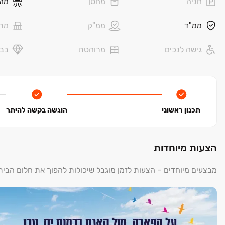
חניה
מחסן
מזג
ההדמיות והתמונות, הינם להמחשה בלבד, כפופים לקבלת היתרים ואי
החברה ו/או מי מטעמה במקרה של שינוי. רק הסכם חתום על ידי הח
ממ"ד
ממ"ק
מר
גישה לנכים
מרוהטת
בבל
תכנון ראשוני
הוגשה בקשה להיתר
הצעות מיוחדות
מבצעים מיוחדים – הצעות לזמן מוגבל שיכולות להפוך את חלום הבי