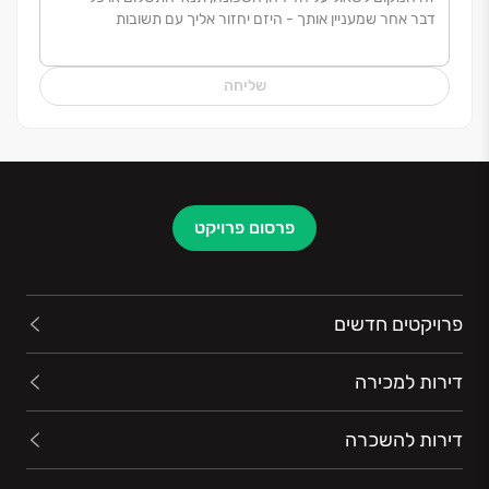
המעניק לכם כתובת אחת שאחראית על שירות הלקוחות,
ביצוע ועמידה בלוחות זמנים עם שליטה מלאה על
האיכות
.
הבחירה באפי קפיטל, היא לבחור בדרך בטוחה,
שליחה
בראש שקט ובשותף שהולך איתכם יד ביד עד לקבלת
המפתח
.
אפי קפיטל. הבית שלכם, האחריות שלנו
.
פרסום פרויקט
פרויקטים חדשים
דירות למכירה
דירות להשכרה