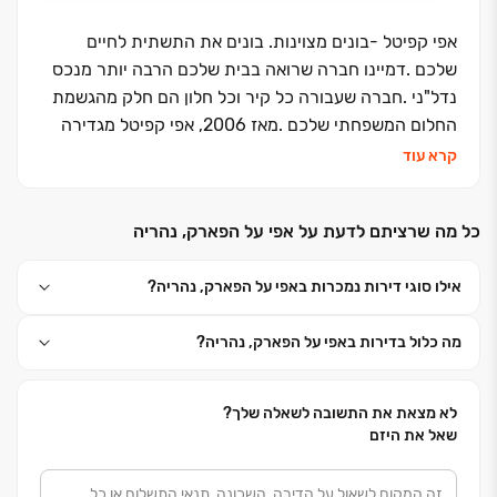
אפי קפיטל -בונים מצוינות. בונים את התשתית לחיים
שלכם
.
דמיינו חברה שרואה בבית שלכם הרבה יותר מנכס
נדל"ני
.
חברה שעבורה כל קיר וכל חלון הם חלק מהגשמת
החלום המשפחתי שלכם
.
מאז 2006, אפי קפיטל מגדירה
מחדש את חווית המגורים בישראל עם גב חזק של כ-9,000
קרא עוד
יחידות דיור וכ-131,000 מ"ר של שטחי מסחר, משרדים
ולוגיסטיקה
.
אבל המספרים הם רק ההתחלה; הסיפור
כל מה שרציתם לדעת על אפי על הפארק, נהריה
האמיתי הוא הערכים שלנו
: ·
הגינות ואחריות – עומדים
במילה שלנו: אצלנו מילה היא ברזל. השקיפות והיושרה הן
אילו סוגי דירות נמכרות באפי על הפארק, נהריה?
היסודות עליהם נבנה הבית שלכם
. ·
בונים מצוינות
ואיכות: אנחנו כחברה מבצעת לא מתפשרים על "טוב", אלא
מה כלול בדירות באפי על הפארק, נהריה?
חותרים למצוין. מתכנון אדריכלי מוקפד ועד למפרט "הכל
כלול" מפנק – האיכות מורגשת בכל פינה
. ·
בטיחות
וחדשנות: אנו משלבים טכנולוגיות בנייה מתקדמות עם
לא מצאת את התשובה לשאלה שלך?
הקפדה מחמירה על בטיחות, כדי להעניק לכם שקט נפשי
שאל את היזם
מוחלט
.
הכוח של הכל תחת קורת גג אחת בניגוד לאחרים,
אפי קפיטל היא גם היזמית וגם המבצעת
.
זהו יתרון אדיר