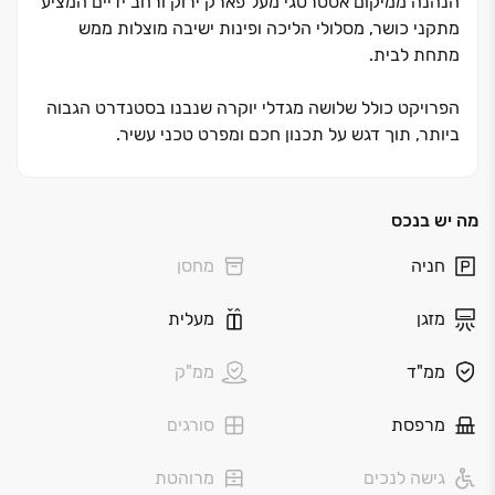
הנהנה ממיקום אסטרטגי מעל פארק ירוק ורחב ידיים המציע
מתקני כושר, מסלולי הליכה ופינות ישיבה מוצלות ממש
מתחת לבית
.
הפרויקט כולל שלושה מגדלי יוקרה שנבנו בסטנדרט הגבוה
ביותר, תוך דגש על תכנון חכם ומפרט טכני עשיר.
לבחירתכם דירות גן יוקרתיות, מיני‏-פנטהאוזים ופנטהאוזים
מרהיבים הכוללים מרפסות רחבות הצופות לנוף הפתוח של
הפארק, כאשר מהקומות הגבוהות ניתן ליהנות גם מקו
מה יש בנכס
הרקיע של הים
.
חניה
מחסן
זהו השילוב המנצח בין חוויית המגורים של 'אפי קפיטל' לבין
מזגן
מעלית
השלווה והטבע של נהריה החדשה. לרוכשים מוצעים תנאי
תשלום גמישים ומותאמים אישית, כדי להבטיח מעבר חלק
ממ"ד
ממ"ק
ונוח לדירת החלומות הבאה שלכם
.
מרפסת
סורגים
גישה לנכים
מרוהטת