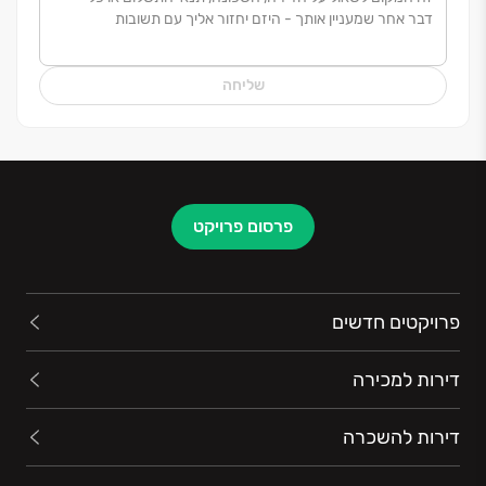
המעניק לכם כתובת אחת שאחראית על שירות הלקוחות,
ביצוע ועמידה בלוחות זמנים עם שליטה מלאה על
האיכות
.
הבחירה באפי קפיטל, היא לבחור בדרך בטוחה,
שליחה
בראש שקט ובשותף שהולך איתכם יד ביד עד לקבלת
המפתח
.
אפי קפיטל. הבית שלכם, האחריות שלנו
.
פרסום פרויקט
פרויקטים חדשים
דירות למכירה
דירות להשכרה