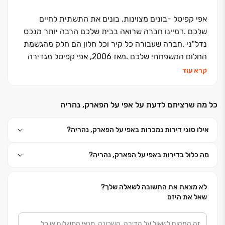
אפי קפיטל -בונים מצוינות. בונים את התשתית לחיים
שלכם
.
דמיינו חברה שרואה בבית שלכם הרבה יותר מנכס
נדל"ני
.
חברה שעבורה כל קיר וכל חלון הם חלק מהגשמת
החלום המשפחתי שלכם
.
מאז 2006, אפי קפיטל מגדירה
מחדש את חווית המגורים בישראל עם גב חזק של כ-9,000
קרא עוד
יחידות דיור וכ-131,000 מ"ר של שטחי מסחר, משרדים
ולוגיסטיקה
.
אבל המספרים הם רק ההתחלה; הסיפור
כל מה שרציתם לדעת על אפי על הפארק, נהריה
האמיתי הוא הערכים שלנו
: ·
הגינות ואחריות – עומדים
במילה שלנו: אצלנו מילה היא ברזל. השקיפות והיושרה הן
אילו סוגי דירות נמכרות באפי על הפארק, נהריה?
היסודות עליהם נבנה הבית שלכם
. ·
בונים מצוינות
ואיכות: אנחנו כחברה מבצעת לא מתפשרים על "טוב", אלא
מה כלול בדירות באפי על הפארק, נהריה?
חותרים למצוין. מתכנון אדריכלי מוקפד ועד למפרט "הכל
כלול" מפנק – האיכות מורגשת בכל פינה
. ·
בטיחות
וחדשנות: אנו משלבים טכנולוגיות בנייה מתקדמות עם
לא מצאת את התשובה לשאלה שלך?
הקפדה מחמירה על בטיחות, כדי להעניק לכם שקט נפשי
שאל את היזם
מוחלט
.
הכוח של הכל תחת קורת גג אחת בניגוד לאחרים,
אפי קפיטל היא גם היזמית וגם המבצעת
.
זהו יתרון אדיר