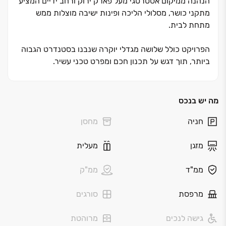
הנהנה ממיקום אסטרטגי מעל פארק ירוק ורחב ידיים המציע
מתקני כושר, מסלולי הליכה ופינות ישיבה מוצלות ממש
מתחת לבית
.
הפרויקט כולל שלושה מגדלי יוקרה שנבנו בסטנדרט הגבוה
ביותר, תוך דגש על תכנון חכם ומפרט טכני עשיר.
לבחירתכם דירות גן יוקרתיות, מיני‏-פנטהאוזים ופנטהאוזים
מרהיבים הכוללים מרפסות רחבות הצופות לנוף הפתוח של
הפארק, כאשר מהקומות הגבוהות ניתן ליהנות גם מקו
מה יש בנכס
הרקיע של הים
.
חניה
מחסן
זהו השילוב המנצח בין חוויית המגורים של 'אפי קפיטל' לבין
מזגן
מעלית
השלווה והטבע של נהריה החדשה. לרוכשים מוצעים תנאי
תשלום גמישים ומותאמים אישית, כדי להבטיח מעבר חלק
ממ"ד
ממ"ק
ונוח לדירת החלומות הבאה שלכם
.
מרפסת
סורגים
גישה לנכים
מרוהטת