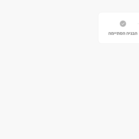
שכונת אפקה בנויה במיקום האטרקטיבי ביותר בקרית ביאליק. השכונה ממוקמת ממזרח לכביש ‏22 עוקף קריות וצפונית לכביש ‏79 והיא
כונת אפקה.
הבניה הסתיימה