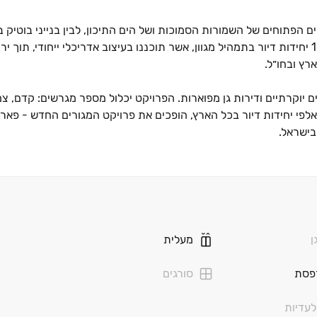
ומתחמי פרימיום יוקרתיים במערב השכונה. בפרויקט יבנו כ‏- ‏1,600 יחידות דיור בתמהיל מגוון, אשר תוכננו בעיצוב אדריכלי ייחו
רץ ובחו״ל.
 החל מדירת ‏3 חדרים ועד פנטהאוזים יוקרתיים ודירות גן מפוארות. הפרויקט יכלול מספר מגרשים: ק
אלפי יחידות דיור בכל הארץ, הופכים את פרויקט המגורים החדש ‏- פאר
בישראל.
ינוך גבוהה. בשכונת אפקה פועלים כמה ממוסדות החינוך החשובים 
ים חיי קהילה מלאים מבלי לצאת ממנה. אופי השכונה מעניק לדיירים
ן
מעלית
בע, לחיות בדירת מגורים מעוצבת, מרווחת ובאיכות ללא פשרות. רובע 
פסת
סורגים
 תשתיות של עיר חכמה ופיתוח סביבתי עשיר.
עדיות