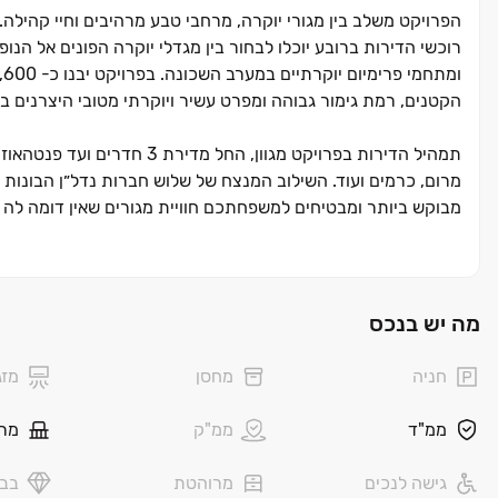
הפרויקט משלב בין מגורי יוקרה, מרחבי טבע מרהיבים וחיי קהילה.
הקטנים, רמת גימור גבוהה ומפרט עשיר ויוקרתי מטובי היצרנים בא
תמהיל הדירות בפרויקט מגוון,
מרום, כרמים ועוד. השילוב המנצח של שלוש חברות נדל״ן הבונות 
מבוקש ביותר ומבטיחים למשפחתכם חוויית מגורים שאין דומה לה 
החינוך:
קרית ביאליק נחשבת לאחת מן הערים המתהדרות ברמת ח
לתושבי השכונה גישה בלתי מתפשרת לחינוך איכותי.
מה יש בנכס
חיי קהילה:
מרקם החיים בשכונת אפקה מאפשר לתושבי השכונה לקי
הנדיר בין חיים עירוניים לקירבה לטבע.
חניה
מחסן
מזג
הסביבה:
להתעורר בבוקר אל מול נוף ירוק, לגור בקרבת שמורת ט
ממ"ד
ממ"ק
מר
פארק אפקה, נהנה מתכנון אורבני מתקדם, נגישות ומיקום מעולים,
גישה לנכים
מרוהטת
בבל