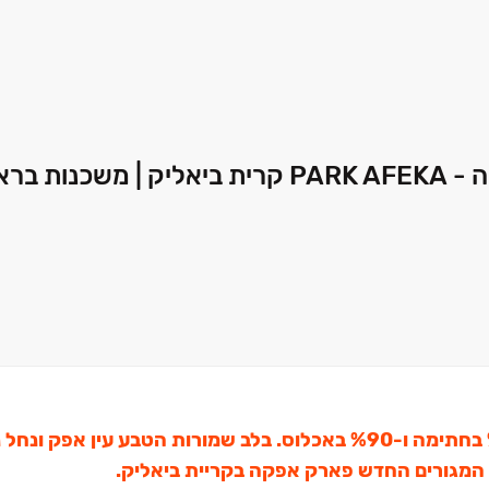
הזדמנות אחרונה ליהנות מתנאי תשלום מיוחדים ‏– ‏10‏% בחתימה ו‏-‏90‏% באכלוס. בלב שמורות הטב
ע המגורים החדש פארק אפקה בקריית ביאליק.