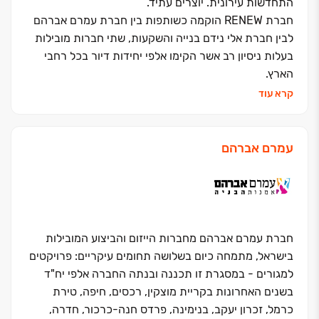
התחדשות עירונית. יוצרים עתיד.
חברת RENEW הוקמה כשותפות בין חברת עמרם אברהם
לבין חברת אלי נידם בנייה והשקעות, שתי חברות מובילות
בעלות ניסיון רב אשר הקימו אלפי יחידות דיור בכל רחבי
הארץ.
חברת RENEW בונה בימים אלו פרויקטים נוספים ביניהם
קרא עוד
פרויקט פינוי-בינוי הגדול ביותר בארץ הכולל כ-60 מגדלי
מגורים בטירת כרמל.
מיום הקמתה בחרה החברה להוביל בתחום ההתחדשות
עמרם אברהם
העירונית ופרויקטים בתחום פינוי-בינוי ותוך זמן קצר הפכה
לאחת החברות המובילות עם עשרות פרויקטים ואלפי דירות
אשר נמצאות בשלבי תכנון וביצוע.
לחברת RENEW גב פיננסי איתן, צוות יועצים ומתכננים
מנוסה ומוניטין רב שנים בענף הבנייה. אמינות, שותפות,
חברת עמרם אברהם מחברות הייזום והביצוע המובילות
אחריות ,איכות ושקיפות הם חמשת הערכים המרכזיים
בישראל, מתמחה כיום בשלושה תחומים עיקריים: פרויקטים
אותם חרטה החברה על דגלה והם אשר מנחים אותה לאורך
למגורים - במסגרת זו תכננה ובנתה החברה אלפי יח"ד
כל שלבי התהליך, החל משלב התכנון ועד למסירת הדירה
בשנים האחרונות בקריית מוצקין, רכסים, חיפה, טירת
החדשה.
כרמל, זכרון יעקב, בנימינה, פרדס חנה-כרכור, חדרה,