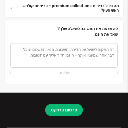
ודיאלוג עם הלקוחות. הליווי האישי, השירות המקצועי,
מה כלול בדירות בpremium collection – פרימיום קולקשן
ראש העין?
המענה החכם והשקיפות המוחלטת הם ערכיה המרכזיים
של החברה, ההופכים אותה לחברה המובילה בענף הנדל"ן.
לא מצאת את התשובה לשאלה שלך?
שאל את היזם
שליחה
פרסום פרויקט