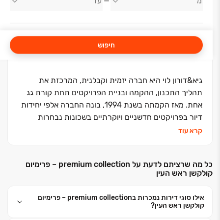
גיא - דורון לוי
חיפוש
גיא&דורון לוי היא חברה יזמית וקבלנית, המרכזת את
תהליך התכנון, ההקמה ובניית הפרויקטים תחת קורת גג
אחת. מאז הקמתה בשנת 1994, בונה החברה אלפי יחידות
דיור בפרויקטים חדשניים ויוקרתיים בשכונות נבחרות
בערים כמו תל אביב, רעננה – שכונת נווה זמר, כפר סבא
קרא עוד
הירוקה, רמת השרון, מודיעין ועוד. החברה פועלת ונשענת
על הבנה עמוקה של עולם הנדל"ן למגורים, תוך הטמעת
כל מה שרציתם לדעת על premium collection – פרימיום
טכנולוגיות בנייה מתקדמות, בהתאם לתקנים בינלאומיים
קולקשן ראש העין
מחמירים.
אילו סוגי דירות נמכרות בpremium collection – פרימיום
גיא&דורון לוי ידועה כחברה אמינה ומקצועית, המשקיעה
קולקשן ראש העין?
את מיטב המשאבים לצורכי תכנון, עיצוב, בחירת חומרים