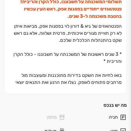
תשלומי המשכנתה על חשבוננו, כולל הקרן והריבית!
פנטהאוזים ייחודיים בפסגות אפק, ראש העין עכשיו
בהטבת משכנתה ל‏-3 שנים.
הפנטהאוזים של גיא & דורון לוי בפסגות אפק, מביאות איתן
לא רק חוויית מגורים איכותית, פרטית ושלווה, אלא גם ראש
שקט בהתנהלות הכלכלית שלכם.
* ‏3 שנים ראשונות של המשכנתה על חשבוננו - כולל הקרן
והריבית *
בואו לחיות את השקט בדירות מתוכננות ומעוצבות מול
מרחבים פתוחים לאופק. נצלו את הרגע ואת התנאים יוצאי
הדופן, ושדרגו את המשפחה לכל החיים!
*בכפוף לתקנון. ט.ל.ח
מה יש בנכס
חניה
מחסן