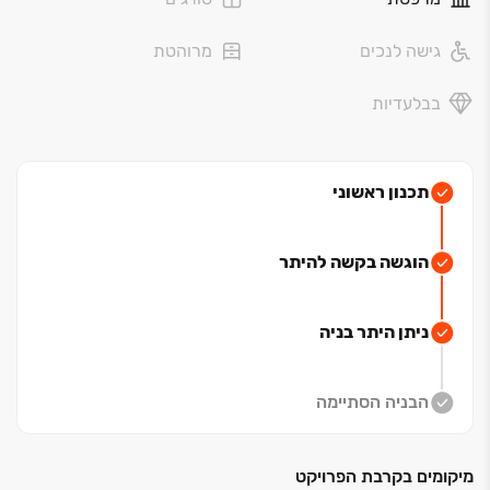
ב־TOP HaSadot תיהנו מאווירה משפחתית וקהילתית חמה,
גישה לנכים
מרוהטת
לצד שקט פסטורלי יוצא דופן ונוף פתוח לשדות ירוקים.
בבלעדיות
זהו הבית המושלם עבור אנשים שאינם מוכנים להתפשר על
הטוב ביותר — פרויקט מגורים יוקרתי בלב השכונה
המבוקשת ביותר בקדימה.
תכנון ראשוני
כל אחד מבנייני הבוטיק בני ‏3‏–‏4 הקומות מציג אדריכלות
פורצת דרך ותכנון דירות ייחודי המעניק דגש מרבי לפרטיות,
כולל:
הוגשה בקשה להיתר
• וילות גן מרווחות בנות ‏6 חדרים
• פנטהאוזים מרהיבים בני ‏6 חדרים המשתרעים על קומה
ניתן היתר בניה
שלמה
לכל דירה:
הבניה הסתיימה
• ‏2 חניות פרטיות
• מחסן פרטי
מיקומים בקרבת הפרויקט