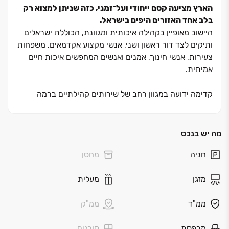
הארץ מציעה קסם ייחודי ועל־זמני, כזה שניתן למצוא רק
בלב אחד האזורים היפים בישראל.
היישוב מאופיין בקהילה איכותית ומגוונת, הכוללת ישראלים
ותיקים לצד דור ראשון ושני, אנשי מקצוע אקדמאים, משפחות
צעירות, אנשי חינוך, אמנים ואנשים המחפשים איכות חיים
אמיתית.
קדימה ידועה במגוון רחב של שירותים קהילתיים ברמה
גבוהה, בהם:
• בתי ספר וגני ילדים איכותיים
• תנועות נוער פעילות
מה יש בנכס
• מרכזי תרבות מרשימים
חניה
מחסן
• מתקני ספורט
• מרכזי קניות
מזגן
מעלית
• פארקים ירוקים ומטופחים
ממ"ד
ממ"ק
ישנן יצירות שנולדות פעם אחת בלבד — יצירות המשלבות
בלעדיות, איכות בלתי מתפשרת וסטנדרט בנייה מהגבוהים
מרפסת
סורגים
ביותר.