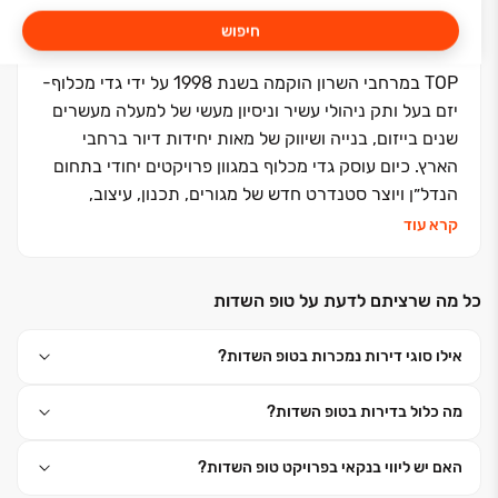
חיפוש
TOP במרחבי השרון הוקמה בשנת 1998 על ידי גדי מכלוף-
יזם בעל ותק ניהולי עשיר וניסיון מעשי של למעלה מעשרים
שנים בייזום, בנייה ושיווק של מאות יחידות דיור ברחבי
הארץ. כיום עוסק גדי מכלוף במגוון פרויקטים יחודי בתחום
הנדל״ן ויוצר סטנדרט חדש של מגורים, תכנון, עיצוב,
מפרט, ושירות יוצא מגדר הרגיל.
קרא עוד
כחברה משפחתית אנו מספקים יחס חם ואישי לכל אחד
ואחת מבין לקוחותינו, תוך שימת צרכי הדיירים במקום
כל מה שרציתם לדעת על טופ השדות
הראשון בכל פרויקט.
הפרויקטים שלנו מציגים סטנדרט בנייה גבוה ביותר, בעלי
אילו סוגי דירות נמכרות בטופ השדות?
רמת גימור איכותית העולה על הקיים בשוק וקובעת
סטנדרט חדש של מצוינות בענף הבנייה.
מה כלול בדירות בטופ השדות?
במרוצת השנים צברה החברה מוניטין יוקרתי המתבסס על
חוסנה הכלכלי והמקצועי הרב המאפשר יציבות וביטחון מלא
האם יש ליווי בנקאי בפרויקט טופ השדות?
בכל פעולותיה. הניסיון הרב, האיכות, ההקפדה על כל פרט,