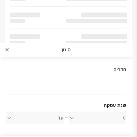
סינון
חדרים
אודות החברה
שנת עסקה
TOP במרחבי השרון