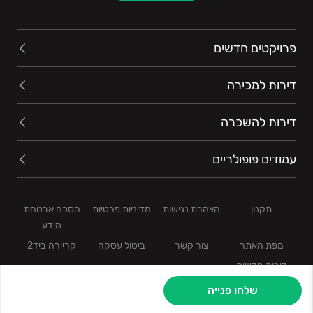
העסקיים. תחומי הפעילות בהן פועלת החברה כוללים את
תחומי התעשייה, תשתיות, זכיינות, נדל''ן ולוגיסטיקה.
בתחום הנדלן ניסיון של עשרות שנים ומגוון פרויקטים ברחבי
פרויקטים חדשים
הארץ הפכו את קבוצת שפיר לבעלת שם של מומחית בייזום
ובנייה איכותית של בנייני מגורים ושכונות מגורים. בימים אלו
דירות למכירה
נשלמת בניית אלפי יחידות דיור בפרויקטים שיזמה הקבוצה
ברחבי ישראל, בתכנון מתקדם ובאיכות בלתי מתפשרת.
דירות להשכרה
מגוון הפרויקטים הללו מצטרפים למיזמים הרבים שעלו על
הקרקע בעבר וגרים בהם דיירות ודיירים מרוצים. כחלק
עמודים פופולריים
אינטגרלי מפעילות הנדל''ן הענפה של הקבוצה, יוזמת שפיר
אלפי יחידות דיור בעשרות פרויקטי התחדשות עירונית מסוג
פינוי ובינוי. הפרויקטים נמצאים בשלבי התקדמות שונים
תקנון
הצהרת נגישות
מדיניות פרטיות
הסכם אבטחת
בערים מרכזיות בישראל וביניהן ירושלים, חיפה, בית שמש,
מידע
חולון, רחובות, פ''ת, נתניה, בת ים.
מפת האתר
צור קשר
ביטול עסקה
קריירה ביד2
דירות חדשות
שלחו פנייה
במהלך 2021 סיימה שפיר את מסירתה של שכונת