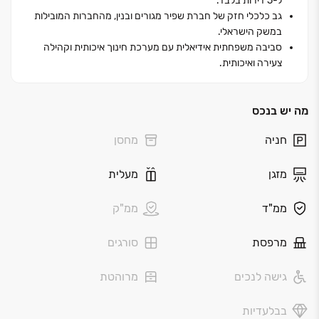
ל‏-‏5 דירות בלבד.
גב כלכלי חזק של חברת שפיר מגורים ובנין, מהחברות המובילות
במשק הישראלי.
סביבה משפחתית אידיאלית עם מערכת חינוך איכותית וקהילה
צעירה ואיכותית.
מה יש בנכס
חניה
מחסן
מזגן
מעלית
ממ"ד
ממ"ק
מרפסת
סורגים
גישה לנכים
מרוהטת
בבלעדיות