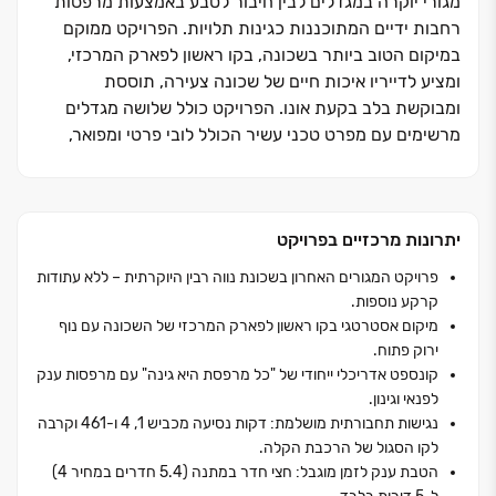
מגורי יוקרה במגדלים לבין חיבור לטבע באמצעות מרפסות
רחבות ידיים המתוכננות כגינות תלויות. הפרויקט ממוקם
במיקום הטוב ביותר בשכונה, בקו ראשון לפארק המרכזי,
ומציע לדייריו איכות חיים של שכונה צעירה, תוססת
ומבוקשת בלב בקעת אונו. הפרויקט כולל שלושה מגדלים
מרשימים עם מפרט טכני עשיר הכולל לובי פרטי ומפואר,
מועדון דיירים, גישה מיידית למוסדות חינוך מצטיינים ותמהיל
הדירות מגוון הכולל דירות ‏4, ‏4.‏5 ו‏-‏5 חדרים
ועכשיו – הטבה בלעדית על 5 דירות 5 חדרים אחרונות!
יתרונות מרכזיים בפרויקט
חבילת הטבות הכוללת מטבח משודרג
,
מחסן, מזגן מיני
מרכזי במתנה ותנאי תשלום גמישים ללא הצמדה
פרויקט המגורים האחרון בשכונת נווה רבין היוקרתית ‏– ללא עתודות
החלום המשפחתי שלכם הופך לכתובת
.
רק 5 משפחות יזכו
קרקע נוספות.
להנות מהחבילה הבלעדית הזו. עם נגישות מקסימלית
מיקום אסטרטגי בקו ראשון לפארק המרכזי של השכונה עם נוף
לצירים מרכזיים (‏1, ‏4, ‏461) ומרחק הליכה מהקו הסגול
ירוק פתוח.
העתידי של הרכבת הקלה, מדובר בהזדמנות הנדל"ן
קונספט אדריכלי ייחודי של "כל מרפסת היא גינה" עם מרפסות ענק
לפנאי וגינון.
האטרקטיבית ביותר בגוש דן
.
נגישות תחבורתית מושלמת: דקות נסיעה מכביש ‏1, ‏4 ו‏-‏461 וקרבה
לקו הסגול של הרכבת הקלה.
הטבת ענק לזמן מוגבל: חצי חדר במתנה (‏4.‏5 חדרים במחיר ‏4)