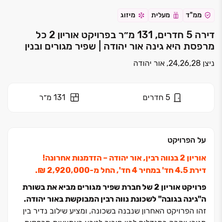
ממ"ד
מעלית
מיזוג
דירה 5 חדרים, 131 מ״ר בפרויקט אוריון 2 כל
מרפסת היא גינה אור יהודה | שפיר מגורים ובנין
ניצן 24,26,28, אור יהודה
5
חדרים
131 מ״ר
על הפרויקט
אוריון ‏2 בנווה רבין, אור יהודה ‏– הזדמנות אחרונה!
דירת ‏4.5 חד' במחיר ‏4 חד', החל מ‏-‏2,920,000 ‏₪.
פרויקט אוריון ‏2 של חברת שפיר מגורים מביא את בשורת
ה"גינה בגובה" לשכונת נווה רבין המבוקשת באור יהודה.
זהו הפרויקט האחרון שנבנה בשכונה, ומציע שילוב נדיר בין