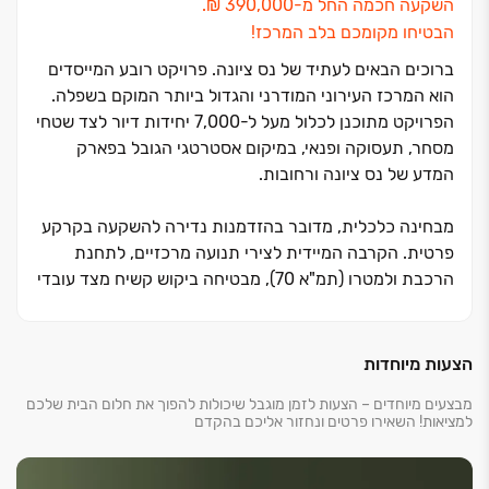
השקעה חכמה החל מ‏-‏390,000 ‏₪.
הבטיחו מקומכם בלב המרכז!
ברוכים הבאים לעתיד של נס ציונה. פרויקט רובע המייסדים
הוא המרכז העירוני המודרני והגדול ביותר המוקם בשפלה.
הפרויקט מתוכנן לכלול מעל ל‏-‏7,000 יחידות דיור לצד שטחי
מסחר, תעסוקה ופנאי, במיקום אסטרטגי הגובל בפארק
המדע של נס ציונה ורחובות.
מבחינה כלכלית, מדובר בהזדמנות נדירה להשקעה בקרקע
פרטית. הקרבה המיידית לצירי תנועה מרכזיים, לתחנת
הרכבת ולמטרו (תמ"א ‏70), מבטיחה ביקוש קשיח מצד עובדי
הייטק וזוגות צעירים, ויוצרת פוטנציאל השבחה של מאות
אחוזים עם התקדמות הליכי ההפשרה.
הצעות מיוחדות
הפרויקט מובל על ידי קבוצת נדל"ן נדל"ן ופליקס כהן, בעלי
מבצעים מיוחדים – הצעות לזמן מוגבל שיכולות להפוך את חלום הבית שלכם
ניסיון של למעלה מ‏-‏50 שנה בייזום ובנייה. הרובע מתוכנן
למציאות! השאירו פרטים ונחזור אליכם בהקדם
כ"עיר חכמה" המשלבת עירוב שימושים יוצא דופן ‏– מגורים
לצד טבע, פארקים רחבי ידיים ומוסדות חינוך מתקדמים,
הכל בסטנדרט בנייה ירוק ומקיים שמעניק איכות חיים ללא