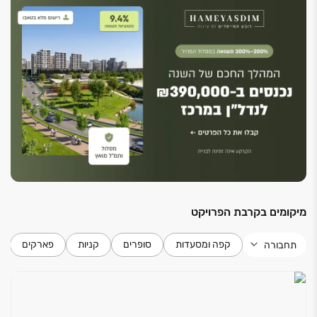
פשרות.
יתרונות מרכזיים:
✅ מסלול ותמ"ל מואץ: תוכנית תמ"ל מהיר המקצרת
משמעותית את לוחות הזמנים לאישור הבנייה.
✅ מיקום פריים לוקיישן: סמיכות לפארק המדע, קריית
ההייטק רחובות ומרכזי התעסוקה המובילים.
✅ נגישות תחבורתית מושלמת: קרבה לרכבת ישראל
ולתוכנית המטרו העתידית.
✅ קרקע פרטית בטאבו: רישום בעלות מלא המעניק ביטחון
ושקיפות מקסימלית למשקיע.
✅ חזון עירוני חדשני: עירוב שימושים של מגורים, מסחר,
מיקומים בקרבת הפרויקט
תעסוקה ופארקים ירוקים.
✅ גב יזמי חזק: שותפות של חברות ותיקות עם ניסיון מוכח
קפה ומסעדות
סופרים
קניות
פארקים
תחבורה
באלפי יחידות דיור בשפלה.