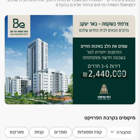
כל פרט במתחם נבחר בקפידה, החל מהחומרים האיכותיים
למציאות! השאירו פרטים ונחזור אליכם בהקדם
ועד לעיצוב הפנים המודרני והאלגנטי. הדירות מתוכננות
בצורה חכמה ומרווחת, עם תשומת לב לכל פרט קטן, על
מנת לספק חווית מגורים ברמה הגבוהה ביותר.
מיקומים בקרבת הפרויקט
קפה ומסעדות
סופרים
קניות
פארקים
תחבורה