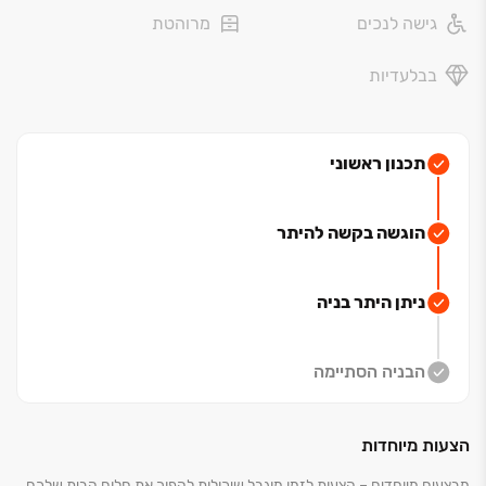
גישה לנכים
מרוהטת
עתידית של הרכבת הקלה שתהיה צמודה לפרויקט, ותעניק
לכם נגישות מיטבית לכל מקום.
בבלעדיות
שמים את הלב במגורים
בפרויקט רובע שקמים בבאר יעקב, המגורים הם הרבה יותר
מאשר מקום לשים בו את הראש ‏– זוהי חוויית חיים מלאה
תכנון ראשוני
ומפנקת. כל פרט ופרט נבחר בקפידה, כדי ליצור סביבה
שבה הנוחות, הפרטיות והאיכות נפגשים בצורה מושלמת.
הוגשה בקשה להיתר
דיירי הפרויקט יהנו ממרחבים רחבים ומעוצבים, שמזמינים
אתכם להרגיש בבית כבר מהרגע הראשון. יחידות הדיור
תוכננו כך שיספקו לא רק את הצרכים היומיומיים, אלא גם
ניתן היתר בניה
חוויית מגורים יוקרתית ומפנקת, עם דגש על סגנון חיים
שמחבר בין איכות חיים ונוחות חסרת פשרות.
הבניה הסתיימה
שמים את הלב בעיצוב
העיצוב המוקפד והייחודי של פרויקט רובע שקמים יעניק לכם
חוויית מגורים יוקרתית ומודרנית, ובנייני הבוטיק והמגדל
הצעות מיוחדות
המרכזי תוכננו בקפידה עם דגש על אסתטיקה ופונקציונליות.
מבצעים מיוחדים – הצעות לזמן מוגבל שיכולות להפוך את חלום הבית שלכם