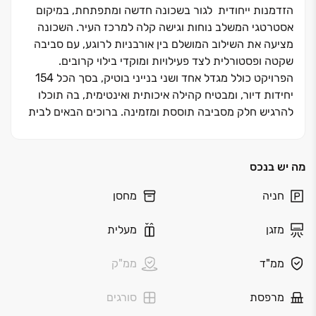
הזדמנות ייחודית לגור בשכונה חדשה ומתפתחת, במיקום
אסטרטגי המשלב נוחות וגישה קלה למרכז העיר. השכונה
מציעה את השילוב המושלם בין אורבניות לרוגע, עם סביבה
שקטה ופסטורלית לצד פעילויות ומוקדי בילוי קרובים.
הפרויקט כולל מגדל אחד ושני בנייני בוטיק, בסך הכל ‏154
יחידות דיור, ומבטיח קהילה איכותית ואינטימית, בה תוכלו
להרגיש חלק מסביבה תוססת ומזמינה. ברוכים הבאים לבית
החדש שלכם ‏– מקום בו החיים מקבלים משמעות חדשה, עם
איכות, נוחות ותחושת שייכות.
מה יש בנכס
שמים את הלב באיכות החיים
חניה
מחסן
באר יעקב, הממוקמת בלב הארץ, היא אחת הערים
המתפתחות והמבוקשות בישראל. המציעה שילוב מושלם בין
מזגן
מעלית
חיי עיר לפרברים, עם גישה נוחה לתל אביב, ראשון לציון
וערים מרכזיות אחרות. בבאר יעקב תמצאו מגוון רחב של
ממ"ד
ממ"ק
שירותים קהילתיים, מוסדות חינוך איכותיים, פארקים ירוקים
ומרכזי קניות ובילוי. העיר מתאפיינת בקהילה חזקה ותחושת
מרפסת
סורגים
שייכות, מה שהופך אותה למקום אידיאלי לגידול משפחה
ולחיים נוחים. בנוסף, תהנו מתשתיות חדשות ומתוכנית