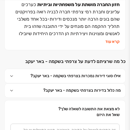
חזון החברה מושתת על משפחתיות וביתיות
כערכים
עליונים וחברת רמי צרפתי חברה לבניה רואה בפרויקטים
שהם בונים הרבה יותר מנכסים ודירות-בכל אחד משלבי
תהליך ההקמה הם מונחים על ידי התובנה שזהו בית
לאנשים ומצוינות ויצירתיות הן הדרכים היחידות שיובילו
לכך- מצד אחד תכנון אינדיבידואלי ויוקרתי המתחשב
קרא עוד
בצרכי הרוכש תוך שימוש במיטב חומרי הגלם ומצד שני,
חשיבה חסכונית וידידותית ללקוח על ידי ביצוע הפרויקטים
כל מה שרציתם לדעת על צרפתי בשקמה - באר יעקב
באמצעות חברת האחות הקבלנית "רגבים" אף היא בבעלות
רמי צרפתי.
אילו סוגי דירות נמכרות בצרפתי בשקמה - באר יעקב?
מה כלול בדירות בצרפתי בשקמה - באר יעקב?
עמידה קפדנית בלוחות זמנים, משמעת עבודה נחישות
ואמונה שסגנון חיים נמצא בפרטים הקטנים
ייצרו בחברת
רמי צרפתי שיטות עבודה מתקדמות ושימוש בחומרי הגלם
לא מצאת את התשובה לשאלה שלך?
האיכותיים ביותר ההופכים את הפרויקטים מבית היוצר
שאל את היזם
שלהם למודל ומופת לאיכות חיים ,להקפדה מחמירה על
התוצר הסופי ולמגע אישי בכל שלבי התהליך מול הרוכשים