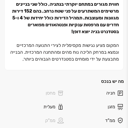
חווית מגורים במתחם יוקרתי בנתניה, כולל שני בניינים
מרשימים המשתרעים על פני שטח נרחב, בהם ‏152 דירות
מגוונות ומעוצבות. תמהיל הדירות כולל יחידות של ‏4 ו‏-5
חדרים עם מרפסות ענקיות ופנטהאוזים מפוארים
בסטדנרט בניה יוצא דופן!
המקום מציע נגישות מקסימלית לצירי התנועה המרכזיים
ונמצא במרחק הליכה נוח מהים ומהתחנה המרכזית. הבנייה
מתבצעת על ידי מומחים בסטנדרטים הגבוהים ביותר,
ובמתחם ישנם עמדת שמירה ומועדון דיירים אקסקלוסיבי.
בנוסף, מתחם קניות ובילוי נמצא בקרבת המתחם, ומאפשר
לדיירים ליהנות ממגוון שירותים.
מה יש בנכס
חניה
מחסן
הפרויקט תוכנן בקפידה במטרה להציע לדיירים חווית מגורים
ייחודית שמשלבת יוקרה, נוחות ומיקום מצוין בקרבת מוסדות
מזגן
מעלית
חינוך ורחובות העיר המרכזיים המשתדרגים כל העת.
ממ"ד
ממ"ק