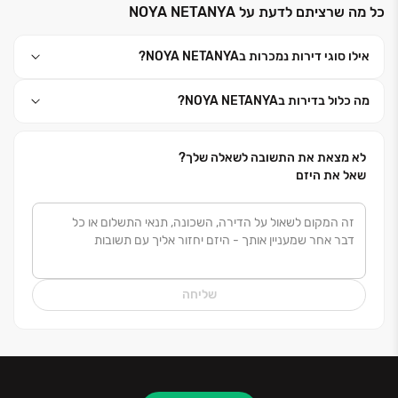
כל מה שרציתם לדעת על NOYA NETANYA
ופיננסי איתן - תוך התחייבות לאיכות בלתי מתפשרת
וסטנדרטים גבוהים
.
אילו סוגי דירות נמכרות בNOYA NETANYA?
קבוצת איציק תשובה, בהובלתו של איציק תשובה - בן
מה כלול בדירות בNOYA NETANYA?
למשפחה מהבולטות בעולם העסקים הישראלי - מתמחה
בייזום, ניהול ושיווק של פרויקטים יוקרתיים למגורים, מסחר,
תעסוקה והתחדשות עירונית
.
לא מצאת את התשובה לשאלה שלך?
שאל את היזם
קבוצת נאור כהן, הפועלת משנות ה-90, היא קבוצה
משפחתית מובהקת, המשלבת מסורת של מצוינות עם גישה
אישית וקרובה. הקבוצה מקפידה על תכנון איכותי, ביצוע
מדויק וליווי צמוד לדיירים לאורך כל הדרך
.
שליחה
הקבוצות פועלות במיקומים מרכזיים ונחשקים, תוך הקפדה
על רמת
ביצוע גבוהה, תכנון אדריכלי מוקפד וגימור מושלם
- תמהיל שהפך את שמן למזוהה עם יוקרה, מקצועיות
ומצוינות בענף
.