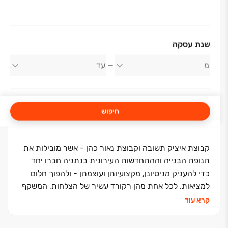
אודות החברה
שנת עסקה
קבוצת איציק תשובה וקבוצת נאור כהן
חיפוש
קבוצת איציק תשובה וקבוצת נאור כהן - אשר מובילות את
תנופת הבנייה וההתחדשות העירונית בנתניה חברו יחד
כדי להעניק מניסיונן, מקצועיותן ועוצמתן - ולהפוך חלום
למציאות. לכל אחת מהן רקורד עשיר של הצלחות, המשקף
יוקרה ומצוינות במגוון רחב של פרויקטים לאורך השנים
קרא עוד
ברחבי הארץ, במיוחד ברחבי נתניה. יחד, הן מהוות כוח
מרוכז, עתיר יכולת וניסיון, המעניק לפרויקט גב מקצועי