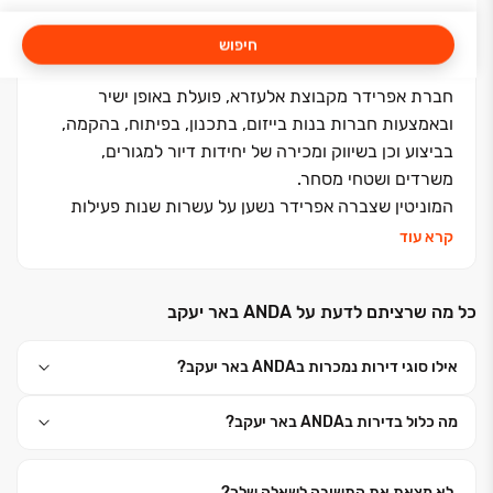
חיפוש
חברת אפרידר מקבוצת אלעזרא, פועלת באופן ישיר
ובאמצעות חברות בנות בייזום, בתכנון, בפיתוח, בהקמה,
בביצוע וכן בשיווק ומכירה של יחידות דיור למגורים,
משרדים ושטחי מסחר.
המוניטין שצברה אפרידר נשען על עשרות שנות פעילות
מוצלחות, ומסירה של אלפי יח"ד ושטחי משרדים ומסחר.
קרא עוד
אפרידר מתכננת ומבצעת פרויקטים תוך חשיבה על ערך
הלקוח ואיכות המגורים בעתיד. החברה נהנית מאיתנות
כל מה שרציתם לדעת על ANDA באר יעקב
פיננסית ומשיתוף פעולה הדוק וקונסטרוקטיבי עם המערכת
הבנקאית בישראל, כמו גם עם מקורות הון נוספים, וכל אלו
אילו סוגי דירות נמכרות בANDA באר יעקב?
מאפשרים לגייס את ההון הנדרש כדי להתפתח ולהוביל את
ההתפתחות העירונית בישראל.
מה כלול בדירות בANDA באר יעקב?
חברת אפרידר מתמקדת בפעילות נדל"ן למגורים בפריסה
ארצית, ופועלת לאיתור פרויקטים למגורים באזורים עירוניים
מתחדשים בעלי פוטנציאל צמיחה ותשתית עירונית קיימת.
לא מצאת את התשובה לשאלה שלך?