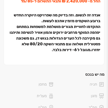
החל מ‏-‏ 2,420,000 ‏₪ ותנאי התשלום ל-15/85
אנדה זה לנשום. וזה בדיוק מה שפרויקט היוקרה החדש
ברובע השקמים מזמין אתכם לעשות.
התקדמו לחוויית מגורים מושלמת למשפחות במתחם
יפהפה המוקף מרחבים ירוקים והמון אוויר לנשימה ותיהנו
גם מקירבה לכל הערים הגדולות בגוש דן, גם משכונה
פסטורלית ושלווה וגם מתנאי השקה ‏20/‏80 שלא
יחזרו.מגובל ל ‏6‏- דירות בלבד.
פרויקט ANDA החדש ברובע השקמים המבוקש של באר
יעקב מביא חווית מגורים מושלמת למשפחות ומשלב מיקום
מרכזי ונגיש לשכונה שקטה מתוכננת היטב ומוקפת נופים
מה יש בנכס
ירוקים.
חניה
מחסן
מתחם מודרני יפהפה הכולל ‏3 בניינים בני ‏8 קומות ו‏- ‏2
מזגן
מעלית
בניינים בני ‏21 קומות מוקפים גינות מטופחות. מיקומו של
הפרויקט מאפשר לדיירים ליהנות מכל העולמות: עיצוב
ממ"ד
ממ"ק
מודרני ומוקפד לצד טבע פסטורלי. פרטיות לכל משפחה לצד