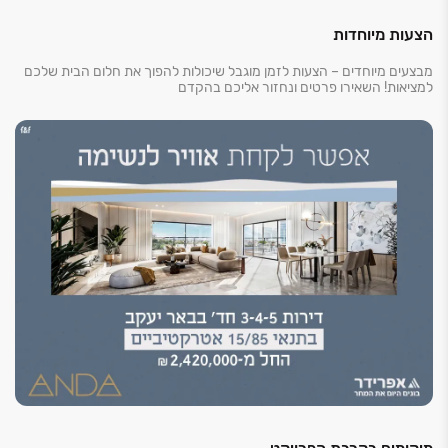
גישה, מוסדות ציבור ומרכז עסקים ומסחר חדש שנבנה
בימים אלו ויציע שפע של אפשרויות בילוי, פנאי ותעסוקה.
הצעות מיוחדות
מבצעים מיוחדים – הצעות לזמן מוגבל שיכולות להפוך את חלום הבית שלכם
דיירי הפרויקט ייהנו ממיקום מרכזי ונגיש לכל גוש דן דרך
למציאות! השאירו פרטים ונחזור אליכם בהקדם
כבישים ‏431, ‏4313, וכביש ‏200 .תחנת הרכבת "באר יעקב"
וקו ‏1 העתידי של המטרו יספקו אלטרנטיבה יעילה לרכב,
ויחברו את התושבים לאזורי התעסוקה המרכזיים באזור.
שכונת רובע השקמים תחובר לפארק צריפין העתידי
באמצעות מארג חדש של שבילי אופניים וגשרי הליכה,
שיספקו גישה לספורטק, תיאטרון פתוח, אגם אקולוגי,
מסעדות, בתי קפה, מרכזי מבקרים ועוד.