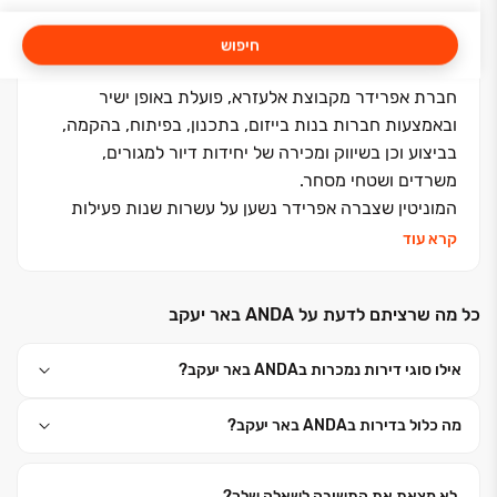
חיפוש
חברת אפרידר מקבוצת אלעזרא, פועלת באופן ישיר
ובאמצעות חברות בנות בייזום, בתכנון, בפיתוח, בהקמה,
בביצוע וכן בשיווק ומכירה של יחידות דיור למגורים,
משרדים ושטחי מסחר.
המוניטין שצברה אפרידר נשען על עשרות שנות פעילות
מוצלחות, ומסירה של אלפי יח"ד ושטחי משרדים ומסחר.
קרא עוד
אפרידר מתכננת ומבצעת פרויקטים תוך חשיבה על ערך
הלקוח ואיכות המגורים בעתיד. החברה נהנית מאיתנות
כל מה שרציתם לדעת על ANDA באר יעקב
פיננסית ומשיתוף פעולה הדוק וקונסטרוקטיבי עם המערכת
הבנקאית בישראל, כמו גם עם מקורות הון נוספים, וכל אלו
אילו סוגי דירות נמכרות בANDA באר יעקב?
מאפשרים לגייס את ההון הנדרש כדי להתפתח ולהוביל את
ההתפתחות העירונית בישראל.
מה כלול בדירות בANDA באר יעקב?
חברת אפרידר מתמקדת בפעילות נדל"ן למגורים בפריסה
ארצית, ופועלת לאיתור פרויקטים למגורים באזורים עירוניים
מתחדשים בעלי פוטנציאל צמיחה ותשתית עירונית קיימת.
לא מצאת את התשובה לשאלה שלך?