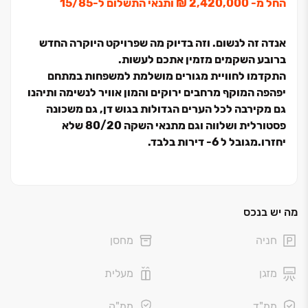
החל מ‏-‏ 2,420,000 ‏₪ ותנאי התשלום ל-15/85
אנדה זה לנשום. וזה בדיוק מה שפרויקט היוקרה החדש
ברובע השקמים מזמין אתכם לעשות.
התקדמו לחוויית מגורים מושלמת למשפחות במתחם
יפהפה המוקף מרחבים ירוקים והמון אוויר לנשימה ותיהנו
גם מקירבה לכל הערים הגדולות בגוש דן, גם משכונה
פסטורלית ושלווה וגם מתנאי השקה ‏20/‏80 שלא
יחזרו.מגובל ל ‏6‏- דירות בלבד.
פרויקט ANDA החדש ברובע השקמים המבוקש של באר
יעקב מביא חווית מגורים מושלמת למשפחות ומשלב מיקום
מרכזי ונגיש לשכונה שקטה מתוכננת היטב ומוקפת נופים
מה יש בנכס
ירוקים.
חניה
מחסן
מתחם מודרני יפהפה הכולל ‏3 בניינים בני ‏8 קומות ו‏- ‏2
מזגן
מעלית
בניינים בני ‏21 קומות מוקפים גינות מטופחות. מיקומו של
הפרויקט מאפשר לדיירים ליהנות מכל העולמות: עיצוב
ממ"ד
ממ"ק
מודרני ומוקפד לצד טבע פסטורלי. פרטיות לכל משפחה לצד