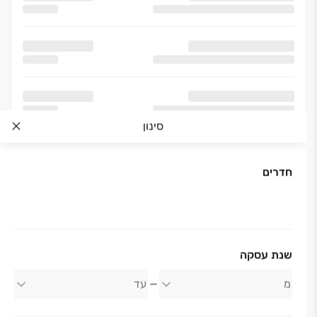
סינון
חדרים
אודות החברה
שנת עסקה
גיא - דורון לוי