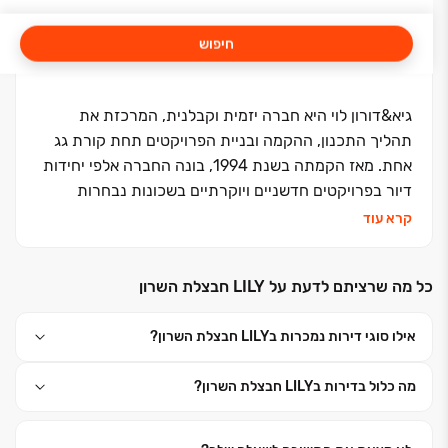
חיפוש
גיא&דורון לוי היא חברה יזמית וקבלנית, המרכזת את
תהליך התכנון, ההקמה ובניית הפרויקטים תחת קורת גג
אחת. מאז הקמתה בשנת 1994, בונה החברה אלפי יחידות
דיור בפרויקטים חדשניים ויוקרתיים בשכונות נבחרות
בערים כמו תל אביב, רעננה – שכונת נווה זמר, כפר סבא
קרא עוד
הירוקה, רמת השרון, מודיעין ועוד. החברה פועלת ונשענת
על הבנה עמוקה של עולם הנדל"ן למגורים, תוך הטמעת
כל מה שרציתם לדעת על LILY חבצלת השרון
טכנולוגיות בנייה מתקדמות, בהתאם לתקנים בינלאומיים
מחמירים.
אילו סוגי דירות נמכרות בLILY חבצלת השרון?
גיא&דורון לוי ידועה כחברה אמינה ומקצועית, המשקיעה
מה כלול בדירות בLILY חבצלת השרון?
את מיטב המשאבים לצורכי תכנון, עיצוב, בחירת חומרים
ודיאלוג עם הלקוחות. הליווי האישי, השירות המקצועי,
המענה החכם והשקיפות המוחלטת הם ערכיה המרכזיים