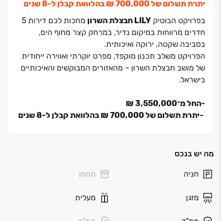
יתרת תשלום של ‏700,000 ‏₪ בהלוואת קבלן ל‏-‏8 שנים
בפרויקט הבוטיק
LILY חבצלת השרון
מחכות לכם דירות ‏5
חדרים מרווחות במיקום נדיר, במרחק קצר מחוף הים,
בסביבה שקטה, ירוקה ואיכותית.
הפרויקט משלב תכנון מוקפד, מפרט יוקרתי ואווירה ייחודית
של מושב חבצלת השרון ‏– מהאזורים המבוקשים והאיכותיים
בישראל.
‏-החל מ־‏3,550,000 ‏₪
‏-יתרת תשלום של ‏700,000 ‏₪ בהלוואת קבלן ל‏-‏8 שנים
זו ההזדמנות שלכם ליהנות מדירה גדולה יותר, קרובה יותר
לים ובתנאי רכישה נוחים במיוחד.
מה יש בנכס
LILI חבצלת השרון ‏– איכות חיים במרחק צעדים מהחוף.
חניה
מחסן
*כפוף לאישור הבנק. ט.ל.ח
מזגן
מעלית