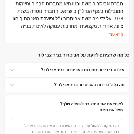
חברת אביסרור משה ובניו היא מחברות הבנייה והיזמות
המובילות בענף הנדל״ן בישראל. החברה נוסדה בשנת
1978 על ידי מר משה אביסרור ז״ל ופועלת מאז מתוך חזון
ציוני, אחריות מקצועית ומחויבות עמוקה לאיכות בנייה
בלתי מתפשרת.
קרא עוד
החברה פועלת כיזמית וכמבצעת ומתמחה בניהול וביצוע
כל מה שרציתם לדעת על אביסרור בניר צבי לוד
פרויקטי מגורים, התחדשות עירונית, "מחיר למשתכן",
"מחיר מטרה" ושכירות ארוכת טווח לצד מסחר ומשרדים.
אילו סוגי דירות נמכרות באביסרור בניר צבי לוד?
אביסרור חרטה על דגלה להעצים ולהוביל את תחום
מה כלול בדירות באביסרור בניר צבי לוד?
הבנייה האיכותית בישראל, ומקפידה על מצוינות מקצועית
ועסקית מול לקוחותיה, שותפיה וספקיה. הניהול המוקפד,
בקרת האיכות, השקיפות וטכנולוגיות הבנייה המתקדמות
לא מצאת את התשובה לשאלה שלך?
ISO 9002
הובילו להענקת תו התקן הבינלאומי
– עדות
שאל את היזם
ליציבות, לאיתנות פיננסית ולסטנדרט ביצוע בלתי
מתפשר.