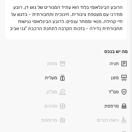
הרובע הבינלאומי בלוד הוא עתיד המגורים של גוש דן. רובע
מודרני עם מעטפת ציבורית, חינוכית ותחבורתית - בדגש על
חיי קהילה, פנאי ומסחר ענפים. לרובע הבינלאומי נגישות
תחבורתית נדירה - בזכות הקרבה לתחנת הרכבת "גני אביב
(מרחק הליכה קצר) כשת"א נמצאת במרחק של פחות מ ‏12-
דקות.
מה יש בנכס
בנוסף לאלה בסמוך לפרויקט תוכלו ליהנות מגני ילדים ובתי
חניה
מחסן
ספר, מרכזי מסחר ותעסוקה, קאנטרי קלאב, שבילי אופניים ‏–
הכל קרוב, נוח והכל בשבילכם
מזגן
מעלית
לבחירתכם דירות ‏3-6 חד', דירות גן ופנטהאוזים ב- ‏12
ממ"ד
ממ"ק
בנייני בוטיק מרהיבים בני ‏4-6 קומות עם מועדוני דיירים
ופיאצה בין כל זוג בניינים.
מרפסת
סורגים
גישה לנכים
מרוהטת