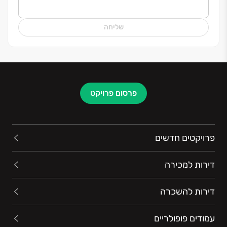
לאורך השנים תכננה ובנתה החברה מאות פרויקטים
למגורים ברחבי הארץ, תוך הקפדה על הסטנדרטים
שליחה
הגבוהים והמחמירים ביותר בענף.
בין הערים: באר שבע, אשקלון, ירושלים, אשדוד, באר
יעקב, יבנה, רחובות, ראשון לציון, בני ברק, רמת השרון, תל
אביב-שדה דב ועוד
פרסום פרויקט
פרויקטים חדשים
דירות למכירה
דירות להשכרה
עמודים פופולריים