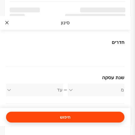
סינון
חדרים
אודות החברה
שנת עסקה
אביסרור משה ובניו
חיפוש