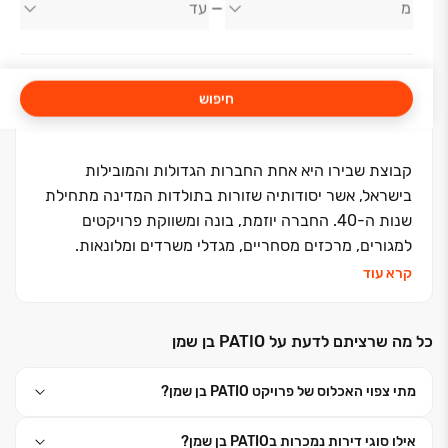
קבוצת שבירו יזמות ובנייה
חיפוש
קבוצת שבירו היא אחת החברות הגדולות והמובילות
בישראל, אשר יסודותיה שזורות בתולדות המדינה מתחילת
שנות ה-40. החברה יוזמת, בונה ומשווקת פרויקטים
למגורים, מרכזים מסחריים, מגדלי משרדים ומלונאות.
החברה, בבעלותם של עו"ד רונית שבירו ורמי שבירו,
קרא עוד
השלימה מאז הקמתה ב-1995 את בנייתן של כ- 15 אלפי
יחידות דיור במרכז ישראל ובימים אלה היא מתכננת
כל מה שרציתם לדעת על PATIO בן שמן
ומבצעת כ- 6,500 יחידות דיור נוספות. האני מאמין שלה -
שליטה עצמאית בכל תחומי פעילותה. יושרה, נחישות
מתי צפוי האכלוס של פרויקט PATIO בן שמן?
והצלחה הן אבני הדרך שעליהן צועדת החברה. החברה
חרטה על דגלה את המונח ״דרך ארץ קדמה לתורה״
אילו סוגי דירות נמכרות בPATIO בן שמן?
ופועלת מתוך אמונה פנימית חזקה כי עשייתה תורמת