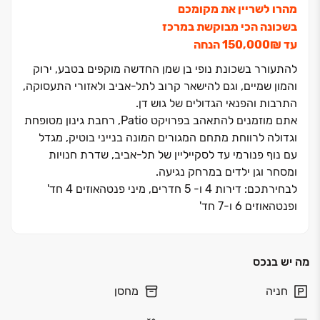
מהרו לשריין את מקומכם
בשכונה הכי מבוקשת במרכז
עד ‏₪‏150,000 הנחה
להתעורר בשכונת נופי בן שמן החדשה מוקפים בטבע, ירוק
והמון שמיים, וגם להישאר קרוב לתל-אביב ולאזורי התעסוקה,
התרבות והפנאי הגדולים של גוש דן.
אתם מוזמנים להתאהב בפרויקט Patio, רחבת גינון מטופחת
וגדולה לרווחת מתחם המגורים המונה בנייני בוטיק, מגדל
עם נוף פנורמי עד לסקייליין של תל-אביב, שדרת חנויות
ומסחר וגן ילדים במרחק נגיעה.
לבחירתכם: דירות ‏4 ו- ‏5 חדרים, מיני פנטהאוזים ‏4 חד'
ופנטהאוזים ‏6 ו‏-7 חד'
כולן עם נוף ירוק, והאכלוס לא רחוק … ‏06/26
מה יש בנכס
חניה
מחסן