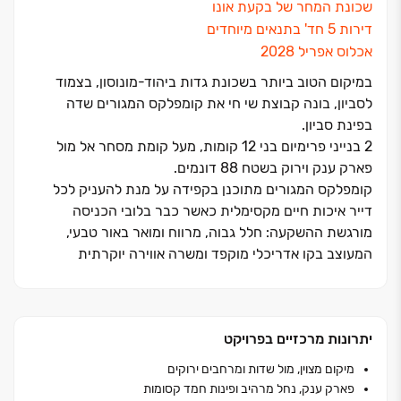
שכונת המחר של בקעת אונו
דירות ‏5 חד' בתנאים מיוחדים
אכלוס אפריל ‏2028
במיקום הטוב ביותר בשכונת גדות ביהוד‏-מונוסון, בצמוד
לסביון, בונה קבוצת שי חי את קומפלקס המגורים שדה
בפינת סביון.
‏2 בנייני פרימיום בני ‏12 קומות, מעל קומת מסחר אל מול
פארק ענק וירוק בשטח ‏88 דונמים.
קומפלקס המגורים מתוכנן בקפידה על מנת להעניק לכל
דייר איכות חיים מקסימלית כאשר כבר בלובי הכניסה
מורגשת ההשקעה: חלל גבוה, מרווח ומואר באור טבעי,
המעוצב בקו אדריכלי מוקפד ומשרה אווירה יוקרתית
ומזמינה.
"שדה בפינת סביון" לא מסתפק רק בדירות איכותיות ‏– אלא
יוצר קהילה.
יתרונות מרכזיים בפרויקט
הפרויקט כולל: לאונג' דיירים מפנק, פינות עבודה מעוצבות,
חדר כושר חדיש, שטחי מסחר תחת הבית לנוחות מרבית.
מיקום מצוין, מול שדות ומרחבים ירוקים
כל אלה מרכיבים סביבת מגורים שמייצרת איזון מושלם בין
פארק ענק, נחל מרהיב ופינות חמד קסומות