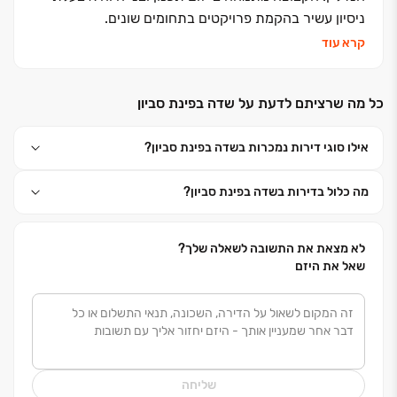
ניסיון עשיר בהקמת פרויקטים בתחומים שונים.
קרא עוד
הקבוצה פועלת בשלוש זרועות מרכזיות:
כל מה שרציתם לדעת על שדה בפינת סביון
- מגורים והתחדשות עירונית
אילו סוגי דירות נמכרות בשדה בפינת סביון?
- מלונאות ובתי אבות
מה כלול בדירות בשדה בפינת סביון?
- מסחר משרדים ותעשייה
לא מצאת את התשובה לשאלה שלך?
שאל את היזם
הקבוצה פעילה בפריסה ארצית והיא מתכננת ובונה אלפי
יחידות דיור. מוניטין הקבוצה נבנה לאורך שנים על ערכי
היושרה והמצוינות והניסיון המקצועי העשיר מאפשר לספק
ללקוחותינו סטנדרט בנייה מתקדם ובלתי מתפשר תוך
שימת דגש על שירות ואיכות עמידה בזמנים והצבת הלקוח
שליחה
בראש סדר העדיפויות. שילוב של חזון, ערכים, ניהול מקצועי